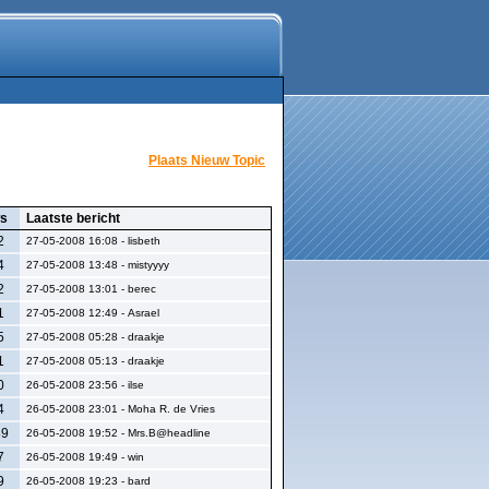
Plaats Nieuw Topic
ws
Laatste bericht
2
27-05-2008 16:08 - lisbeth
4
27-05-2008 13:48 - mistyyyy
2
27-05-2008 13:01 - berec
1
27-05-2008 12:49 - Asrael
5
27-05-2008 05:28 - draakje
1
27-05-2008 05:13 - draakje
0
26-05-2008 23:56 - ilse
4
26-05-2008 23:01 - Moha R. de Vries
89
26-05-2008 19:52 - Mrs.B@headline
7
26-05-2008 19:49 - win
9
26-05-2008 19:23 - bard