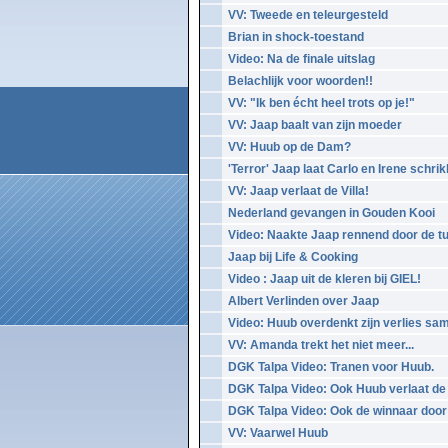
VV: Tweede en teleurgesteld
Brian in shock-toestand
Video: Na de finale uitslag
Belachlijk voor woorden!!
VV: "Ik ben écht heel trots op je!"
VV: Jaap baalt van zijn moeder
VV: Huub op de Dam?
'Terror' Jaap laat Carlo en Irene schri
VV: Jaap verlaat de Villa!
Nederland gevangen in Gouden Kooi
Video: Naakte Jaap rennend door de tu
Jaap bij Life & Cooking
Video : Jaap uit de kleren bij GIEL!
Albert Verlinden over Jaap
Video: Huub overdenkt zijn verlies sa
VV: Amanda trekt het niet meer...
DGK Talpa Video: Tranen voor Huub.
DGK Talpa Video: Ook Huub verlaat de 
DGK Talpa Video: Ook de winnaar door 
VV: Vaarwel Huub