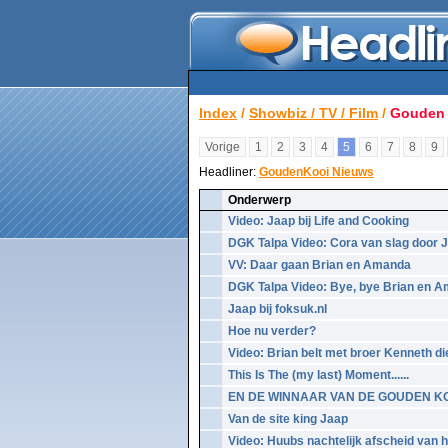
Index
/
Showbiz / TV / Film
/
Gouden 
Vorige
1
2
3
4
5
6
7
8
9
Headliner:
GoudenKooi Nieuws
Onderwerp
Video: Jaap bij Life and Cooking
DGK Talpa Video: Cora van slag door J
VV: Daar gaan Brian en Amanda
DGK Talpa Video: Bye, bye Brian en 
Jaap bij foksuk.nl
Hoe nu verder?
Video: Brian belt met broer Kenneth di
This Is The (my last) Moment......
EN DE WINNAAR VAN DE GOUDEN KOOI 
Van de site king Jaap
Video: Huubs nachtelijk afscheid van het