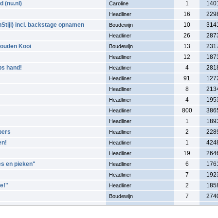
d (nu.nl)
1
140
Caroline
16
229
Headliner
Stijl) incl. backstage opnamen
10
314
Boudewijn
26
287
Headliner
Gouden Kooi
13
231
Boudewijn
12
187
Headliner
ps hand!
4
281
Headliner
91
127
Headliner
8
213
Headliner
4
195
Headliner
800
386
Headliner
1
189
Headliner
pers
2
228
Headliner
en!
1
424
Headliner
19
264
Headliner
es en pieken"
6
176
Headliner
7
192
Headliner
e!"
2
185
Headliner
7
274
Boudewijn