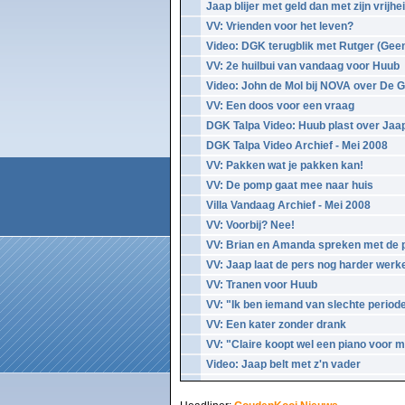
Jaap blijer met geld dan met zijn vrijhei
VV: Vrienden voor het leven?
Video: DGK terugblik met Rutger (Geen
VV: 2e huilbui van vandaag voor Huub
Video: John de Mol bij NOVA over De 
VV: Een doos voor een vraag
DGK Talpa Video: Huub plast over Jaa
DGK Talpa Video Archief - Mei 2008
VV: Pakken wat je pakken kan!
VV: De pomp gaat mee naar huis
Villa Vandaag Archief - Mei 2008
VV: Voorbij? Nee!
VV: Brian en Amanda spreken met de 
VV: Jaap laat de pers nog harder werk
VV: Tranen voor Huub
VV: "Ik ben iemand van slechte period
VV: Een kater zonder drank
VV: "Claire koopt wel een piano voor m
Video: Jaap belt met z'n vader