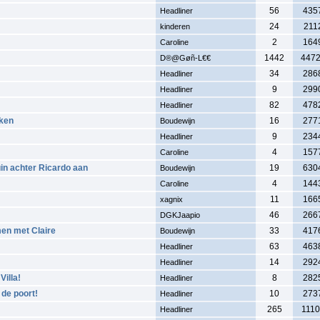
56
435
Headliner
24
211
kinderen
2
164
Caroline
1442
447
D®@Gøñ-L€€
34
286
Headliner
9
299
Headliner
82
478
Headliner
kken
16
277
Boudewijn
9
234
Headliner
4
157
Caroline
in achter Ricardo aan
19
630
Boudewijn
4
144
Caroline
11
166
xagnix
46
266
DGKJaapio
men met Claire
33
417
Boudewijn
63
463
Headliner
14
292
Headliner
Villa!
8
282
Headliner
de poort!
10
273
Headliner
265
1110
Headliner