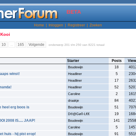
BETA
Home
|
Inloggen
|
Registreer
|
Zoeken
Kooi
10
...
165
Volgende
onderwerp 201 t/m 250 van 8221 totaal
Starter
Posts
Vie
18
401
Boudewijn
aaps winst!
5
230
Headliner
17
263
Headliner
Amanda!
52
520
Headliner
2
161
Caroline
84
402
draakje
e heel erg boos is
51
707
Boudewijn
19
168
D®@Gøñ-L€€
2008 IS..... JAAP!
141
255
Boudewijn
5
145
Caroline
 huis - hij pist erop!
91
551
Boudewijn