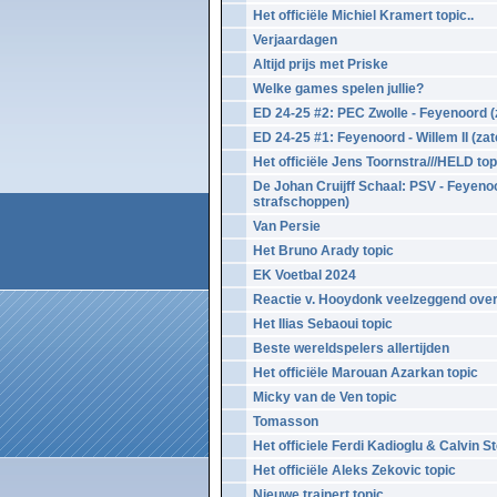
Het officiële Michiel Kramert topic..
Verjaardagen
Altijd prijs met Priske
Welke games spelen jullie?
ED 24-25 #2: PEC Zwolle - Feyenoord (
ED 24-25 #1: Feyenoord - Willem II (za
Het officiële Jens Toornstra///HELD top
De Johan Cruijff Schaal: PSV - Feyeno
strafschoppen)
Van Persie
Het Bruno Arady topic
EK Voetbal 2024
Reactie v. Hooydonk veelzeggend over 
Het Ilias Sebaoui topic
Beste wereldspelers allertijden
Het officiële Marouan Azarkan topic
Micky van de Ven topic
Tomasson
Het officiele Ferdi Kadioglu & Calvin 
Het officiële Aleks Zekovic topic
Nieuwe trainert topic