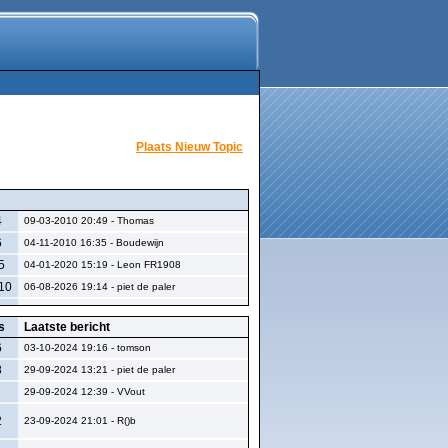
Plaats Nieuw Topic
4
09-03-2010 20:49 - Thomas
6
04-11-2010 16:35 - Boudewijn
5
04-01-2020 15:19 - Leon FR1908
10
06-08-2026 19:14 - piet de paler
s
Laatste bericht
6
03-10-2024 19:16 - tomson
8
29-09-2024 13:21 - piet de paler
29-09-2024 12:39 - VVout
2
23-09-2024 21:01 - R()b