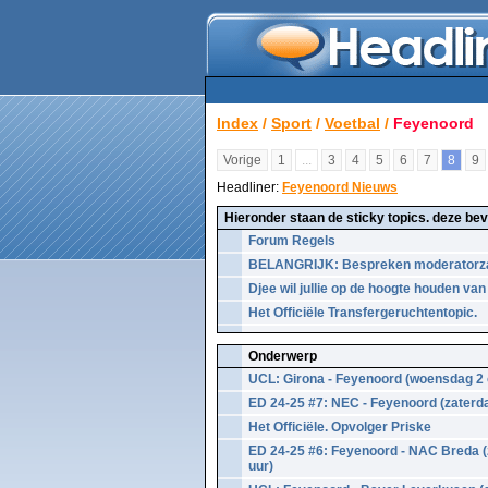
Index
/
Sport
/
Voetbal
/
Feyenoord
Vorige
1
...
3
4
5
6
7
8
9
Headliner:
Feyenoord Nieuws
Hieronder staan de sticky topics. deze beva
Forum Regels
BELANGRIJK: Bespreken moderatorza
Djee wil jullie op de hoogte houden van 
Het Officiële Transfergeruchtentopic.
Onderwerp
UCL: Girona - Feyenoord (woensdag 2 
ED 24-25 #7: NEC - Feyenoord (zaterd
Het Officiële. Opvolger Priske
ED 24-25 #6: Feyenoord - NAC Breda 
uur)