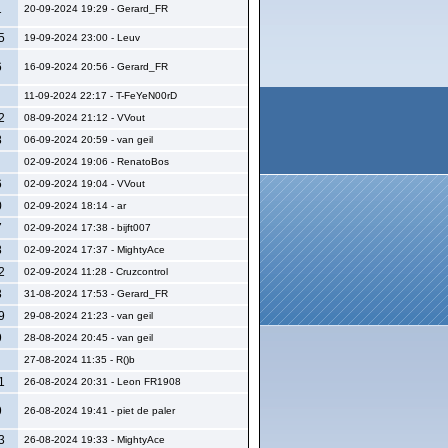
1
20-09-2024 19:29 - Gerard_FR
5
19-09-2024 23:00 - Leuv
6
16-09-2024 20:56 - Gerard_FR
11-09-2024 22:17 - T-FeYeN00rD
2
08-09-2024 21:12 - VVout
8
06-09-2024 20:59 - van geil
02-09-2024 19:06 - RenatoBos
6
02-09-2024 19:04 - VVout
0
02-09-2024 18:14 - ar
7
02-09-2024 17:38 - bijft007
8
02-09-2024 17:37 - MightyAce
2
02-09-2024 11:28 - Cruzcontrol
3
31-08-2024 17:53 - Gerard_FR
9
29-08-2024 21:23 - van geil
9
28-08-2024 20:45 - van geil
27-08-2024 11:35 - R()b
1
26-08-2024 20:31 - Leon FR1908
9
26-08-2024 19:41 - piet de paler
3
26-08-2024 19:33 - MightyAce