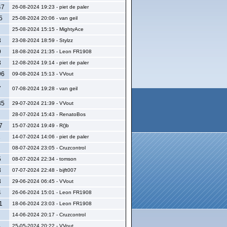
47
26-08-2024 19:23 - piet de paler
5
25-08-2024 20:06 - van geil
25-08-2024 15:15 - MightyAce
3
23-08-2024 18:59 - Stylzz
9
18-08-2024 21:35 - Leon FR1908
3
12-08-2024 19:14 - piet de paler
96
09-08-2024 15:13 - VVout
7
07-08-2024 19:28 - van geil
35
29-07-2024 21:39 - VVout
28-07-2024 15:43 - RenatoBos
7
15-07-2024 19:49 - R()b
1
14-07-2024 14:06 - piet de paler
08-07-2024 23:05 - Cruzcontrol
5
08-07-2024 22:34 - tomson
8
07-07-2024 22:48 - bijft007
8
29-06-2024 06:45 - VVout
4
26-06-2024 15:01 - Leon FR1908
1
18-06-2024 23:03 - Leon FR1908
14-06-2024 20:17 - Cruzcontrol
4
25-05-2024 20:22 - VVout