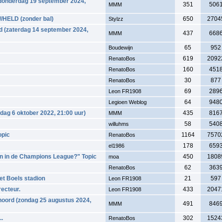
donderdag 19 september 2024,
351
506
MMM
//HELD (zonder bal)
650
2704
Stylzz
d (zaterdag 14 september 2024,
437
668
MMM
65
952
Boudewijn
619
2092
RenatoBos
160
451
RenatoBos
30
877
RenatoBos
69
289
Leon FR1908
64
948
Legioen Weblog
dag 6 oktober 2022, 21:00 uur)
435
816
MMM
58
540
willuhms
opic
1164
7570
RenatoBos
178
659
el1986
en in de Champions League?" Topic
450
1808
moa
62
363
RenatoBos
t Boels stadion
21
597
Leon FR1908
recteur.
433
2047
Leon FR1908
noord (zondag 25 augustus 2024,
491
846
MMM
..
302
1524
RenatoBos