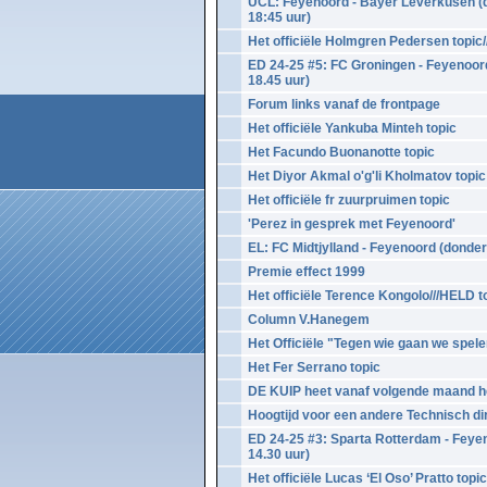
UCL: Feyenoord - Bayer Leverkusen (
18:45 uur)
Het officiële Holmgren Pedersen topic/
ED 24-25 #5: FC Groningen - Feyenoor
18.45 uur)
Forum links vanaf de frontpage
Het officiële Yankuba Minteh topic
Het Facundo Buonanotte topic
Het Diyor Akmal o'g'li Kholmatov topic
Het officiële fr zuurpruimen topic
'Perez in gesprek met Feyenoord'
EL: FC Midtjylland - Feyenoord (donder
Premie effect 1999
Het officiële Terence Kongolo///HELD t
Column V.Hanegem
Het Officiële "Tegen wie gaan we spel
Het Fer Serrano topic
DE KUIP heet vanaf volgende maand he
Hoogtijd voor een andere Technisch di
ED 24-25 #3: Sparta Rotterdam - Feye
14.30 uur)
Het officiële Lucas ‘El Oso’ Pratto topic