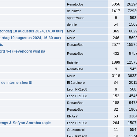
5056
2629
RenatoBos
1417
7293
de bluffer
9
593
sportdwaas
54
150
dennie
zondag 18 augustus 2024, 14.30 uur)
369
602
MMM
terdag 10 augustus 2024, 16:30 uur)
246
569
MMM
ic
2577
1557
RenatoBos
ord 4-4 (Feyenoord wint na
432
975
RenatoBos
1899
1257
flipje tiel
9
545
RenatoBos
3118
3833
MMM
de interne sfeer!!!
34
201
El Jardinero
9
568
Leon FR1908
152
454
Leon FR1908
188
947
RenatoBos
32
190
RenatoBos
63
338
BRAYY
Stengs & Sofyan Amrabat topic
264
1507
Leon FR1908
11
554
Cruzcontrol
14
117
Leon FR1908