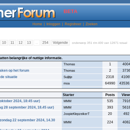
BETA
Home
|
Inloggen
|
Registreer
|
Zoeken
10
11
12
13
...
254
Volgende
onderwerp 351 t/m 400 van 12671 totaal
tten belangrijke of nuttige informatie.
1
400
Thomas
ken op het forum
2
373
Thomas
de situatie
2318
4106
Suijltje
64990
43536
moa
Starter
Posts
View
oktober 2024, 18:45 uur)
535
791
MMM
ag 28 september 2024, 18.45 uur)
393
561
MMM
20
492
JoopieKlepzeikerT
(zondag 22 september 2024, 14.30
224
408
MMM