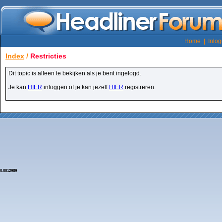
Home
|
Inlo
Index
/
Restricties
Dit topic is alleen te bekijken als je bent ingelogd.
Je kan
HIER
inloggen of je kan jezelf
HIER
registreren.
0.0012989