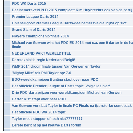
PDC WK Darts 2015
Deelnemersveld PLD 2015 compleet: Kim Huybrechts ook van de partij
Premier League Darts 2014
Chisnall gooit Premier League Darts-deelnemersveld al bijna op slot
Grand Slam of Darts 2014
Players championship finals 2014
Michael van Gerwen wint het PDC EK 2014 met o.a. een 9 darter in de h
finale
NEDERLAND PAKT WERELDTITEL
Dartsexhibitie regio Nederland/België
WMP 2014 droomfinale tussen Van Gerwen en Taylor
'Mighty Mike' rolt Phil Taylor op: 7-0
BDO-wereldkampioen Bunting stapt over naar PDC
Het officiele Premier Leugue of Darts topic. Volg alles hier!
Drie PDC-dartsprijzen voor wereldkampioen Michael van Gerwen
Darter Kist stapt over naar PDC
Van Gerwen verslaat Taylor in finale PC Finals na ijzersterke comeback
Het officiële PDC WK 2014 topic
Taylor moet stoppen of toch niet????????
Eerste bericht op het nieuwe Darts forum