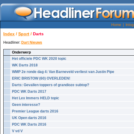
Home
|
Inlo
Index
/
Sport
/
Darts
Headliner:
Dart Nieuws
Onderwerp
Het officiele PDC WK 2020 topic
WK Darts 2018
WMP 2e ronde dag 4: Van Barneveld verliest van Justin Pipe
ERIC BRISTOW (60) OVERLEDEN!
Darts: Gevallen toppers of grandioze subtop?
PDC WK Darts 2017
Het Lex Immers HELD topic
Geen interesse?
Premier League darts 2016
UK Open darts 2016
PDC WK Darts 2016
V vd V