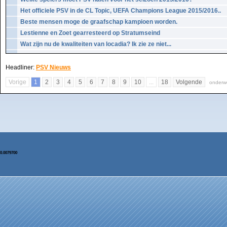
Het officiele PSV in de CL Topic, UEFA Champions League 2015/2016..
Beste mensen moge de graafschap kampioen worden.
Lestienne en Zoet gearresteerd op Stratumseind
Wat zijn nu de kwaliteiten van locadia? Ik zie ze niet...
Headliner:
PSV Nieuws
Vorige
1
2
3
4
5
6
7
8
9
10
...
18
Volgende
onderwe
0.0079700