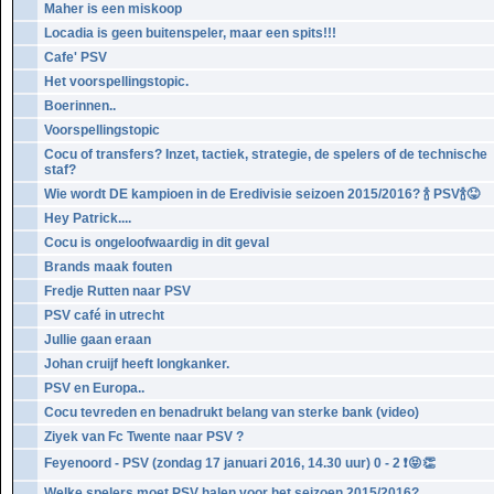
Maher is een miskoop
Locadia is geen buitenspeler, maar een spits!!!
Cafe' PSV
Het voorspellingstopic.
Boerinnen..
Voorspellingstopic
Cocu of transfers? Inzet, tactiek, strategie, de spelers of de technische
staf?
Wie wordt DE kampioen in de Eredivisie seizoen 2015/2016? 🍾 PSV🍾😝
Hey Patrick....
Cocu is ongeloofwaardig in dit geval
Brands maak fouten
Fredje Rutten naar PSV
PSV café in utrecht
Jullie gaan eraan
Johan cruijf heeft longkanker.
PSV en Europa..
Cocu tevreden en benadrukt belang van sterke bank (video)
Ziyek van Fc Twente naar PSV ?
Feyenoord - PSV (zondag 17 januari 2016, 14.30 uur) 0 - 2 ❗️😝👏
Welke spelers moet PSV halen voor het seizoen 2015/2016?