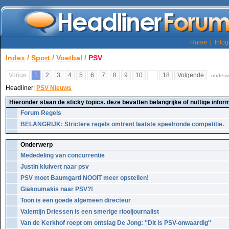
Home
|
Inlo
Index
/
Sport
/
Voetbal
/
PSV
Vorige
1
2
3
4
5
6
7
8
9
10
...
18
Volgende
onderwe
Headliner:
PSV Nieuws
Hieronder staan de sticky topics. deze bevatten belangrijke of nuttige inform
Forum Regels
BELANGRIJK: Strictere regels omtrent laatste speelronde competitie.
Onderwerp
Mededeling van concurrentie
Justin kluivert naar psv
PSV moet Baumgartl NOOIT meer opstellen!
Giakoumakis naar PSV?!
Toon is een goede algemeen directeur
Valentijn Driessen is een smerige riooljournalist
Van de Kerkhof roept om ontslag De Jong: ''Dit is PSV-onwaardig''