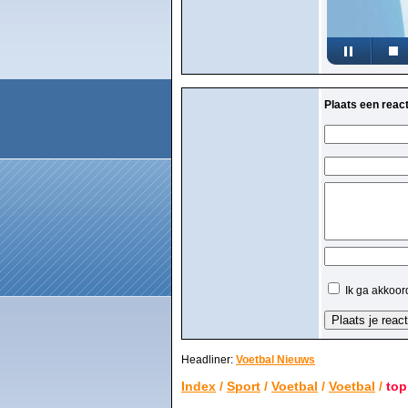
Plaats een react
Ik ga akkoor
Headliner:
Voetbal Nieuws
Index
/
Sport
/
Voetbal
/
Voetbal
/
top