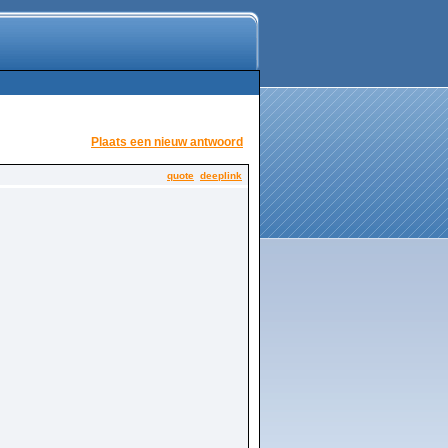
Plaats een nieuw antwoord
quote
deeplink