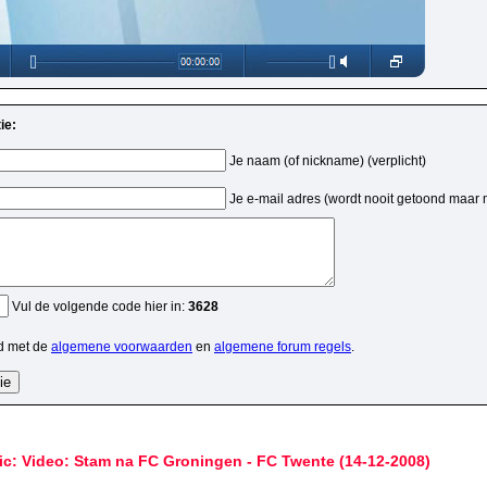
ie:
Je naam (of nickname) (verplicht)
Je e-mail adres (wordt nooit getoond maar 
Vul de volgende code hier in:
3628
d met de
algemene voorwaarden
en
algemene forum regels
.
ic: Video: Stam na FC Groningen - FC Twente (14-12-2008)