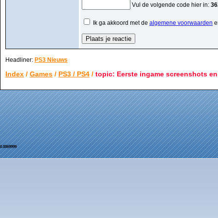
Vul de volgende code hier in:
36
Ik ga akkoord met de
algemene voorwaarden
e
Headliner:
PS3 Nieuws
Index
/
Games
/
PS3 / PS4
/
topic: Eerste ingame screenshots e
0.0069999