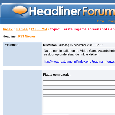
Home
|
Inlo
Index
/
Games
/
PS3 / PS4
/
topic: Eerste ingame screenshots e
Headliner:
PS3 Nieuws
Misterhon
Misterhon
- dinsdag 16 december 2008 - 02:37
Na de eerste trailer op de Video Game Awards he
ze door op onderstaande link te klikken.
http://www.nextgamer.nl/index.php?pagina=nieuw
Plaats een reactie: