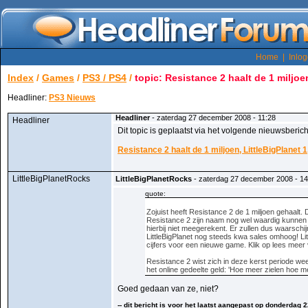
Home
|
Inlo
Index
/
Games
/
PS3 / PS4
/
topic: Resistance 2 haalt de 1 miljoen
Headliner:
PS3 Nieuws
Headliner
- zaterdag 27 december 2008 - 11:28
Headliner
Dit topic is geplaatst via het volgende nieuwsberich
Resistance 2 haalt de 1 miljoen, LittleBigPlanet 1
LittleBigPlanetRocks
LittleBigPlanetRocks
- zaterdag 27 december 2008 - 14
quote:
Zojuist heeft Resistance 2 de 1 miljoen gehaalt.
Resistance 2 zijn naam nog wel waardig kunnen 
hierbij niet meegerekent. Er zullen dus waarschi
LittleBigPlanet nog steeds kwa sales omhoog! Lit
cijfers voor een nieuwe game. Klik op lees meer 
Resistance 2 wist zich in deze kerst periode we
het online gedeelte geld: 'Hoe meer zielen hoe me
Goed gedaan van ze, niet?
-- dit bericht is voor het laatst aangepast op donderdag 