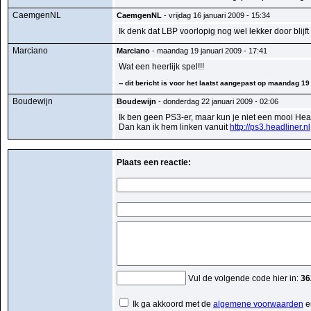
CaemgenNL
CaemgenNL
- vrijdag 16 januari 2009 - 15:34
Ik denk dat LBP voorlopig nog wel lekker door blijf
Marciano
Marciano
- maandag 19 januari 2009 - 17:41
Wat een heerlijk spel!!!
-- dit bericht is voor het laatst aangepast op maandag 19
Boudewijn
Boudewijn
- donderdag 22 januari 2009 - 02:06
Ik ben geen PS3-er, maar kun je niet een mooi Hea
Dan kan ik hem linken vanuit
http://ps3.headliner.nl
Plaats een reactie:
Vul de volgende code hier in:
36
Ik ga akkoord met de
algemene voorwaarden
e