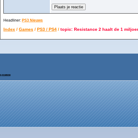
Headliner:
PS3 Nieuws
Index
/
Games
/
PS3 / PS4
/
topic: Resistance 2 haalt de 1 miljoen
0.0108530