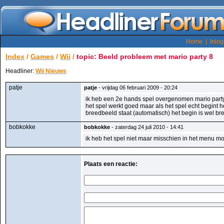
Home
|
Inlo
Index
/
Games
/
Wii
/
topic: Beeld probleem met mario party 8
Headliner:
Wii Nieuws
patje
patje
- vrijdag 06 februari 2009 - 20:24
ik heb een 2e hands spel overgenomen mario part
het spel werkt goed maar als het spel echt begint he
breedbeeld staat (automatisch) het begin is wel b
bobkokke
bobkokke
- zaterdag 24 juli 2010 - 14:41
ik heb het spel niet maar misschien in het menu moe
Plaats een reactie: