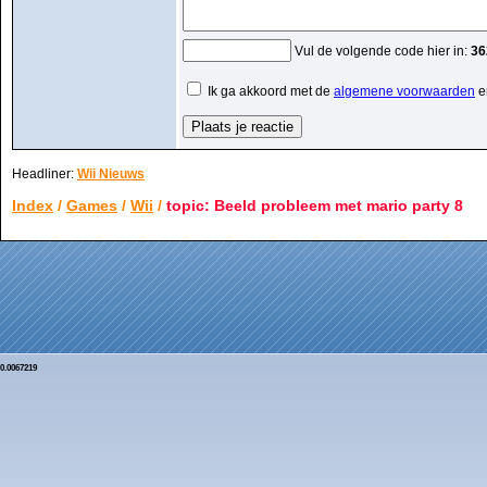
Vul de volgende code hier in:
36
Ik ga akkoord met de
algemene voorwaarden
e
Headliner:
Wii Nieuws
Index
/
Games
/
Wii
/
topic: Beeld probleem met mario party 8
0.0067219