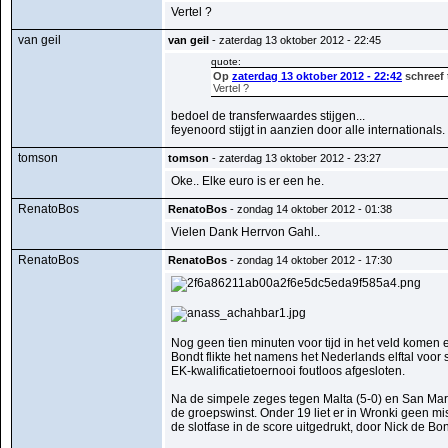
Vertel ?
van geil
van geil
- zaterdag 13 oktober 2012 - 22:45
quote:
Op
zaterdag 13 oktober 2012 - 22:42
schreef
Vertel ?
bedoel de transferwaardes stijgen...
feyenoord stijgt in aanzien door alle internationals.
tomson
tomson
- zaterdag 13 oktober 2012 - 23:27
Oke.. Elke euro is er een he.
RenatoBos
RenatoBos
- zondag 14 oktober 2012 - 01:38
Vielen Dank Herrvon Gahl..
RenatoBos
RenatoBos
- zondag 14 oktober 2012 - 17:30
Nog geen tien minuten voor tijd in het veld kome
Bondt flikte het namens het Nederlands elftal voor
EK-kwalificatietoernooi foutloos afgesloten.
Na de simpele zeges tegen Malta (5-0) en San Mari
de groepswinst. Onder 19 liet er in Wronki geen m
de slotfase in de score uitgedrukt, door Nick de B