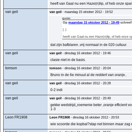
heeft van Gaal nu een Haze(n)lip, of heb onze s
van geil
van geil
- maandag 15 oktober 2012 - 19:52
quote:
Op
maandag 15 oktober 2012 - 19:49
schreef
[..]
heeft van Gaal nu een Haze(n)lip, of heb onz
dat zijn bafblaren..vrij normaal in de 020 cultuur.
van geil
van geil
- dinsdag 16 oktober 2012 - 19:46
clasie niet in de basis.
tomson
tomson
- dinsdag 16 oktober 2012 - 20:04
Bruno in de 6e minuut al de reddert van oranje..
van geil
van geil
- dinsdag 16 oktober 2012 - 20:28
0-2 indi
van geil
van geil
- dinsdag 16 oktober 2012 - 20:49
gekke wedstrijd,,roemenie beter ,oranje efficient vo
1-3
Leon FR1908
Leon FR1908
- dinsdag 16 oktober 2012 - 20:53
wie scoorde die kopbal?stap net binnen maar zag nog