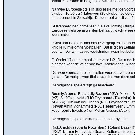
kwalificatieronde in België, die van 20 tot en met 2
Na twee Europese titels in successie met de voorg
oktober, 16.00 uur), Litouwen (25 oktober, 16.00 uur
eindtoernooi in Slowakije. Dit toernooi wordt van 
Stuivenberg begint met een nieuwe lichting Oranje
Europese titels op rij werden behaald, wacht weer
wedstrijden.
,,Gastland België is met ons te vergelijken. Het is
krijg je ruimte om te voetballen. Dat is tegen Let
counter. Dat zijn lastige wedstrijden, waar het belan
Of Onder 17 er helemaal klaar voor is? ,,Dat moet 
plaatsen voor de volgende kwalificatieronde. Ik heb
De twee voorgaande titels tellen voor Stuivenberg
gestart. De vorige twee titels staan los van deze
De volgende spelers zijn geselecteerd:
Suently Alberto, Riechedly Bazoer (PSV), Max d
(AZ), Stef Gronsveld (RJO Feyenoord / Excelsior), I
AGOVV), Tim van der Linden (RJO Feyenoord / Exce
Rewan Amin Mohammed (RJO Heerenveen / Emmen), 
Feyenoord / Excelsior) en Melvin Vissers (Ajax).
De volgende spelers staan op de standby-lijst:
Rick Arnoldus (Sparta Rotterdam), Roland Baas 
(PSV), Nagiër Bonevacia (Sparta Rotterdam), Jordy