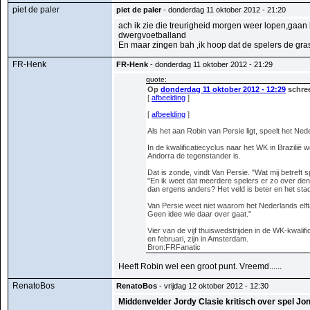
piet de paler
piet de paler
- donderdag 11 oktober 2012 - 21:20
ach ik zie die treurigheid morgen weer lopen,gaan 
dwergvoetballand
En maar zingen bah ,ik hoop dat de spelers de gra
FR-Henk
FR-Henk
- donderdag 11 oktober 2012 - 21:29
quote:
Op
donderdag 11 oktober 2012 - 12:29
schree
[
afbeelding
]
[
afbeelding
]
Als het aan Robin van Persie ligt, speelt het Nede
In de kwalificatiecyclus naar het WK in Brazilië
Andorra de tegenstander is.
Dat is zonde, vindt Van Persie. "Wat mij betref
"En ik weet dat meerdere spelers er zo over den
dan ergens anders? Het veld is beter en het stad
Van Persie weet niet waarom het Nederlands elftal
Geen idee wie daar over gaat."
Vier van de vijf thuiswedstrijden in de WK-kwalif
en februari, zijn in Amsterdam.
Bron:FRFanatic
Heeft Robin wel een groot punt. Vreemd......
RenatoBos
RenatoBos
- vrijdag 12 oktober 2012 - 12:30
Middenvelder Jordy Clasie kritisch over spel Jo