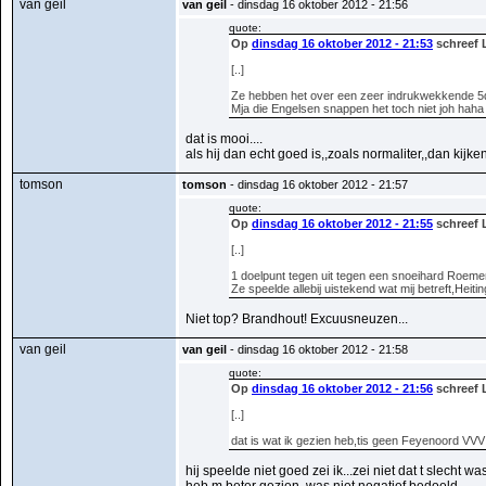
van geil
van geil
- dinsdag 16 oktober 2012 - 21:56
quote:
Op
dinsdag 16 oktober 2012 - 21:53
schreef 
[..]
Ze hebben het over een zeer indrukwekkende 5de
Mja die Engelsen snappen het toch niet joh haha
dat is mooi....
als hij dan echt goed is,,zoals normaliter,,dan kijke
tomson
tomson
- dinsdag 16 oktober 2012 - 21:57
quote:
Op
dinsdag 16 oktober 2012 - 21:55
schreef 
[..]
1 doelpunt tegen uit tegen een snoeihard Roeme
Ze speelde allebij uistekend wat mij betreft,Heiti
Niet top? Brandhout! Excuusneuzen...
van geil
van geil
- dinsdag 16 oktober 2012 - 21:58
quote:
Op
dinsdag 16 oktober 2012 - 21:56
schreef 
[..]
dat is wat ik gezien heb,tis geen Feyenoord VVV
hij speelde niet goed zei ik...zei niet dat t slecht was