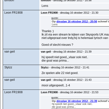
tomson
tomson
- dinsdag 16 oktober 2012 - 20:56
Lens
Leon FR1908
Leon FR1908
- dinsdag 16 oktober 2012 - 21:30
quote:
Op
dinsdag 16 oktober 2012 - 20:56
schreef 
Lens
Thanks :)
Ik zit via een stream te kijken van Skysports UK m
niet uitgepraat over Indy,hij is helemaal lyrisch 
Goed of slecht nieuws ?
van geil
van geil
- dinsdag 16 oktober 2012 - 21:39
hij speelt niet goed,,,vlaar ook niet..
die goal was prima...
Stylzz
Stylzz
- dinsdag 16 oktober 2012 - 21:41
Ze spelen alle 22 niet goed.
van geil
van geil
- dinsdag 16 oktober 2012 - 21:43
mooi uitgespeelt...1-4
Leon FR1908
Leon FR1908
- dinsdag 16 oktober 2012 - 21:53
quote:
Op
dinsdag 16 oktober 2012 - 21:39
schreef v
hij speelt niet goed,,,vlaar ook niet..
die goal was prima...