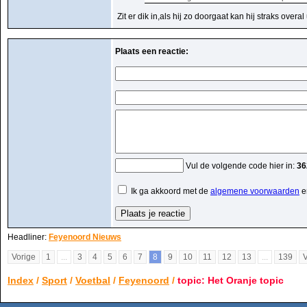
Zit er dik in,als hij zo doorgaat kan hij straks overa
Plaats een reactie:
Vul de volgende code hier in:
36
Ik ga akkoord met de
algemene voorwaarden
e
Headliner:
Feyenoord Nieuws
Vorige
1
...
3
4
5
6
7
8
9
10
11
12
13
...
139
Index
/
Sport
/
Voetbal
/
Feyenoord
/
topic: Het Oranje topic