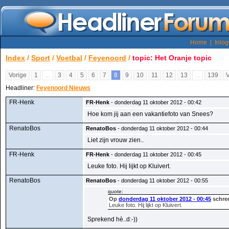
Home
|
Inlo
Index
/
Sport
/
Voetbal
/
Feyenoord
/
topic: Het Oranje topic
Vorige
1
...
3
4
5
6
7
8
9
10
11
12
13
...
139
Headliner:
Feyenoord Nieuws
FR-Henk
FR-Henk
- donderdag 11 oktober 2012 - 00:42
Hoe kom jij aan een vakantiefoto van Snees?
RenatoBos
RenatoBos
- donderdag 11 oktober 2012 - 00:44
Liet zijn vrouw zien..
FR-Henk
FR-Henk
- donderdag 11 oktober 2012 - 00:45
Leuke foto. Hij lijkt op Kluivert.
RenatoBos
RenatoBos
- donderdag 11 oktober 2012 - 00:55
quote:
Op
donderdag 11 oktober 2012 - 00:45
schree
Leuke foto. Hij lijkt op Kluivert.
Sprekend hè..d:-))