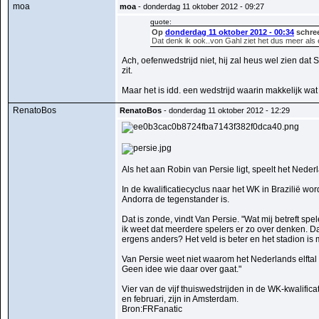
moa
moa
- donderdag 11 oktober 2012 - 09:27
quote:
Op
donderdag 11 oktober 2012 - 00:34
schree
Dat denk ik ook..von Gahl ziet het dus meer als 
Ach, oefenwedstrijd niet, hij zal heus wel zien dat 
zit.
Maar het is idd. een wedstrijd waarin makkelijk wat
RenatoBos
RenatoBos
- donderdag 11 oktober 2012 - 12:29
Als het aan Robin van Persie ligt, speelt het Nederl
In de kwalificatiecyclus naar het WK in Brazilië w
Andorra de tegenstander is.
Dat is zonde, vindt Van Persie. "Wat mij betreft s
ik weet dat meerdere spelers er zo over denken. D
ergens anders? Het veld is beter en het stadion is 
Van Persie weet niet waarom het Nederlands elftal z
Geen idee wie daar over gaat."
Vier van de vijf thuiswedstrijden in de WK-kwalific
en februari, zijn in Amsterdam.
Bron:FRFanatic