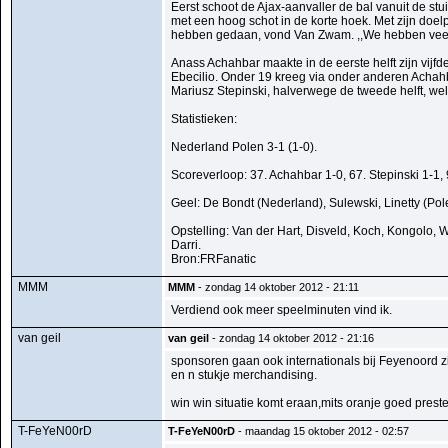
Eerst schoot de Ajax-aanvaller de bal vanuit de stu
met een hoog schot in de korte hoek. Met zijn doel
hebben gedaan, vond Van Zwam. ,,We hebben veel
Anass Achahbar maakte in de eerste helft zijn vijfd
Ebecilio. Onder 19 kreeg via onder anderen Achahb
Mariusz Stepinski, halverwege de tweede helft, wel
Statistieken:
Nederland Polen 3-1 (1-0).
Scoreverloop: 37. Achahbar 1-0, 67. Stepinski 1-1,
Geel: De Bondt (Nederland), Sulewski, Linetty (Pol
Opstelling: Van der Hart, Disveld, Koch, Kongolo, 
Darri.
Bron:FRFanatic
MMM
MMM
- zondag 14 oktober 2012 - 21:11
Verdiend ook meer speelminuten vind ik.
van geil
van geil
- zondag 14 oktober 2012 - 21:16
sponsoren gaan ook internationals bij Feyenoord zi
en n stukje merchandising.
win win situatie komt eraan,mits oranje goed prest
T-FeYeN00rD
T-FeYeN00rD
- maandag 15 oktober 2012 - 02:57