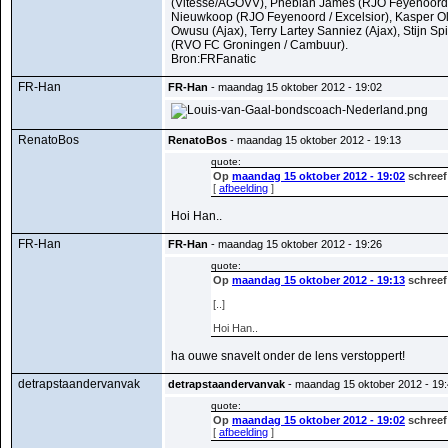
(Vitesse/AGOVV), Phebian James (RJO Feyenoord / 
Nieuwkoop (RJO Feyenoord / Excelsior), Kasper O
Owusu (Ajax), Terry Lartey Sanniez (Ajax), Stijn Sp
(RVO FC Groningen / Cambuur).
Bron:FRFanatic
FR-Han
FR-Han
- maandag 15 oktober 2012 - 19:02
RenatoBos
RenatoBos
- maandag 15 oktober 2012 - 19:13
quote:
Op
maandag 15 oktober 2012 - 19:02
schreef
[
afbeelding
]
Hoi Han..
FR-Han
FR-Han
- maandag 15 oktober 2012 - 19:26
quote:
Op
maandag 15 oktober 2012 - 19:13
schreef
[..]
Hoi Han..
ha ouwe snavelt onder de lens verstoppert!
detrapstaandervanvak
detrapstaandervanvak
- maandag 15 oktober 2012 - 19
quote:
Op
maandag 15 oktober 2012 - 19:02
schreef
[
afbeelding
]