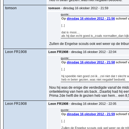
heb m beter gezien..was niet negatief bedoeld.
tomson
tomson
- dinsdag 16 oktober 2012 - 21:59
quote:
Op
dinsdag 16 oktober 2012 - 21:56
schreef v
[..]
dat is mooi....
als hij dan echt goed is,,zoals normaliter,,dan ki
Zullen de Engelse scouts ook wel weer op de tribun
Leon FR1908
Leon FR1908
- dinsdag 16 oktober 2012 - 22:04
quote:
Op
dinsdag 16 oktober 2012 - 21:58
schreef v
[..]
hij speelde niet goed zei ik...zei niet dat t slecht 
heb m beter gezien..was niet negatief bedoeld.
Nou hij was de enige die verdedigde vanaf de midd
ontwikkeling van hem als back...Daarbij had hij e
Prima 2de helft die ik gezien heb van hem... een 8,
Leon FR1908
Leon FR1908
- dinsdag 16 oktober 2012 - 22:05
quote:
Op
dinsdag 16 oktober 2012 - 21:59
schreef 
[..]
Zullen de Engelse scouts ook wel weer op de tri