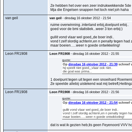
Ze hebben het over een zeer indrukwekkende 5de we
Mja die Engelsen snappen het toch niet joh haha
van geil
van geil
- dinsdag 16 oktober 2012 - 21:54
ruime overwinning..interland erbij,doelpunt erbij..
goed voor de bmi statistiek...weer 3 ton erbij:)
gullit vond vlaar wel goed,,de boer indi..
vond t zelf slordig achterin,en n penalty tegen had 
maar boeien......weer n goede ontwikkeling!
Leon FR1908
Leon FR1908
- dinsdag 16 oktober 2012 - 21:55
quote:
Op
dinsdag 16 oktober 2012 - 21:39
schreef v
hij speelt niet goed,,,vlaar ook niet..
die goal was prima...
1 doelpunt tegen uit tegen een snoeihard Roemeni
Ze speelde allebij uistekend wat mij betreft,Heiting
Leon FR1908
Leon FR1908
- dinsdag 16 oktober 2012 - 21:56
quote:
Op
dinsdag 16 oktober 2012 - 21:54
schreef v
gullit vond vlaar wel goed,,de boer indi..
vond t zelf slordig achterin,en n penalty tegen h
maar boeien......weer n goede ontwikkeling!
dat is wat ik gezien heb,tis geen Feyenoord VVV h