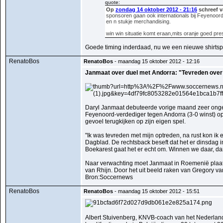
quote:
Op
zondag 14 oktober 2012 - 21:16
schreef v
sponsoren gaan ook internationals bij Feyenoord
en n stukje merchandising.
win win situatie komt eraan,mits oranje goed pr
Goede timing inderdaad, nu we een nieuwe shirtsp
RenatoBos
RenatoBos
- maandag 15 oktober 2012 - 12:16
Janmaat over duel met Andorra: "Tevreden over
Daryl Janmaat debuteerde vorige maand zeer ongeluk
Feyenoord-verdediger tegen Andorra (3-0 winst) opd
gevoel terugkijken op zijn eigen spel.
"Ik was tevreden met mijn optreden, na rust kon ik
Dagblad. De rechtsback beseft dat het er dinsdag 
Boekarest gaat het er echt om. Winnen we daar, da
Naar verwachting moet Janmaat in Roemenië plaats
van Rhijn. Door het uit beeld raken van Gregory va
Bron:Soccernews
RenatoBos
RenatoBos
- maandag 15 oktober 2012 - 15:51
Albert Stuivenberg, KNVB-coach van het Nederlands 