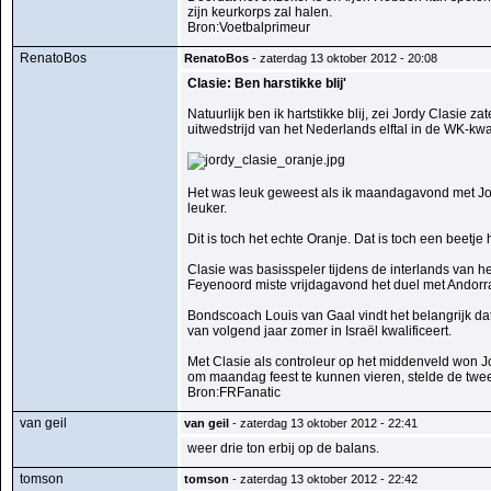
zijn keurkorps zal halen.
Bron:Voetbalprimeur
RenatoBos
RenatoBos
- zaterdag 13 oktober 2012 - 20:08
Clasie: Ben harstikke blij'
Natuurlijk ben ik hartstikke blij, zei Jordy Clasie 
uitwedstrijd van het Nederlands elftal in de WK-kw
Het was leuk geweest als ik maandagavond met Jon
leuker.
Dit is toch het echte Oranje. Dat is toch een beetje 
Clasie was basisspeler tijdens de interlands van he
Feyenoord miste vrijdagavond het duel met Andorra
Bondscoach Louis van Gaal vindt het belangrijk da
van volgend jaar zomer in Israël kwalificeert.
Met Clasie als controleur op het middenveld won J
om maandag feest te kunnen vieren, stelde de twee
Bron:FRFanatic
van geil
van geil
- zaterdag 13 oktober 2012 - 22:41
weer drie ton erbij op de balans.
tomson
tomson
- zaterdag 13 oktober 2012 - 22:42