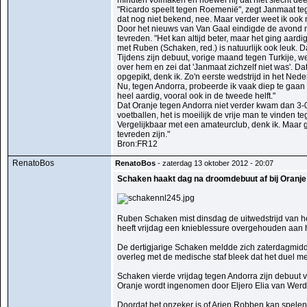
minuten volmaken en hoewel hij dat niet slecht deed,
"Ricardo speelt tegen Roemenië", zegt Janmaat teg
dat nog niet bekend, nee. Maar verder weet ik ook 
Door het nieuws van Van Gaal eindigde de avond 
tevreden. "Het kan altijd beter, maar het ging aar
met Ruben (Schaken, red.) is natuurlijk ook leuk. 
Tijdens zijn debuut, vorige maand tegen Turkije,
over hem en zei dat 'Janmaat zichzelf niet was'. Da
opgepikt, denk ik. Zo'n eerste wedstrijd in het Ned
Nu, tegen Andorra, probeerde ik vaak diep te gaan
heel aardig, vooral ook in de tweede helft."
Dat Oranje tegen Andorra niet verder kwam dan 3-0,
voetballen, het is moeilijk de vrije man te vinden
Vergelijkbaar met een amateurclub, denk ik. Maa
tevreden zijn."
Bron:FR12
RenatoBos
RenatoBos
- zaterdag 13 oktober 2012 - 20:07
Schaken haakt dag na droomdebuut af bij Oranje
Ruben Schaken mist dinsdag de uitwedstrijd van he
heeft vrijdag een knieblessure overgehouden aan h
De dertigjarige Schaken meldde zich zaterdagmidd
overleg met de medische staf bleek dat het duel 
Schaken vierde vrijdag tegen Andorra zijn debuut vo
Oranje wordt ingenomen door Eljero Elia van Wer
Doordat het onzeker is of Arjen Robben kan spelen