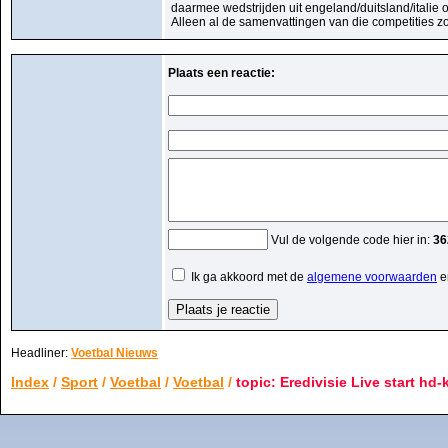
daarmee wedstrijden uit engeland/duitsland/italie
Alleen al de samenvattingen van die competities zo
Plaats een reactie:
Vul de volgende code hier in:
36
Ik ga akkoord met de
algemene voorwaarden
e
Headliner:
Voetbal Nieuws
Index
/
Sport
/
Voetbal
/
Voetbal
/
topic: Eredivisie Live start h