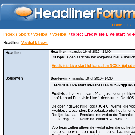
Home
|
Inlo
Index
/
Sport
/
Voetbal
/
Voetbal
/
topic: Eredivisie Live start h
Headliner:
Voetbal Nieuws
Headliner
- maandag 19 juli 2010 - 13:00
Headliner
Dit topic is geplaatst via het volgende nieuwsberich
Eredivisie Live start hd-kanaal en NOS krijgt s
Boudewijn
Boudewijn
- maandag 19 juli 2010 - 14:30
Eredivisie Live start hd-kanaal en NOS krijgt s
Eredivisie Live zendt vanaf 6 augustus competitiewe
hoofdkanaal Eredivisie Live 1 doorsturen. De NOS
De openingswedstrijd Roda JC-FC Twente, die voor 
kwaliteit uitgezonden. De betaalzender heeft mom
Rooijen laat aan Tweakers.net weten dat Technicolo
niet te zeggen in welke hd-kwaliteit zal worden 
Voorlopig zullen alleen de wedstrijden die op het 
op de samenvattingen heeft, zal nog sd-kwaliteit a