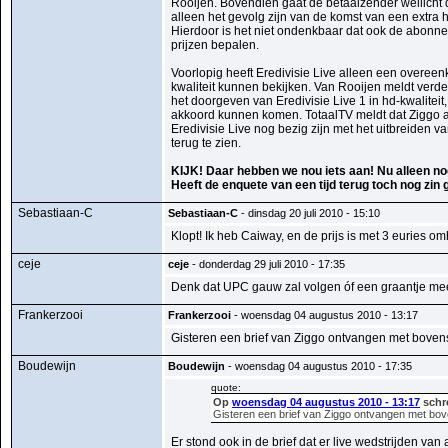
Rooijen. Bovendien gaat de betaalzender wellicht 
alleen het gevolg zijn van de komst van een extra
Hierdoor is het niet ondenkbaar dat ook de abonnem
prijzen bepalen.
Voorlopig heeft Eredivisie Live alleen een overe
kwaliteit kunnen bekijken. Van Rooijen meldt verde
het doorgeven van Eredivisie Live 1 in hd-kwaliteit,
akkoord kunnen komen. TotaalTV meldt dat Ziggo al
Eredivisie Live nog bezig zijn met het uitbreiden 
terug te zien.
KIJK! Daar hebben we nou iets aan! Nu alleen nog 
Heeft de enquete van een tijd terug toch nog zin 
Sebastiaan-C
Sebastiaan-C
- dinsdag 20 juli 2010 - 15:10
Klopt! Ik heb Caiway, en de prijs is met 3 euries 
ceje
ceje
- donderdag 29 juli 2010 - 17:35
Denk dat UPC gauw zal volgen óf een graantje mee
Frankerzooi
Frankerzooi
- woensdag 04 augustus 2010 - 13:17
Gisteren een brief van Ziggo ontvangen met boven
Boudewijn
Boudewijn
- woensdag 04 augustus 2010 - 17:35
quote:
Op
woensdag 04 augustus 2010 - 13:17
schre
Gisteren een brief van Ziggo ontvangen met bo
Er stond ook in de brief dat er live wedstrijden v