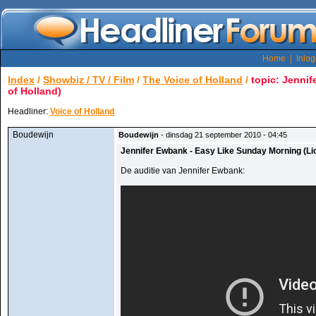
Home
|
Inlo
Index
/
Showbiz / TV / Film
/
The Voice of Holland
/
topic: Jennif
of Holland)
Headliner:
Voice of Holland
Boudewijn
Boudewijn
- dinsdag 21 september 2010 - 04:45
Jennifer Ewbank - Easy Like Sunday Morning (Lion
De auditie van Jennifer Ewbank: