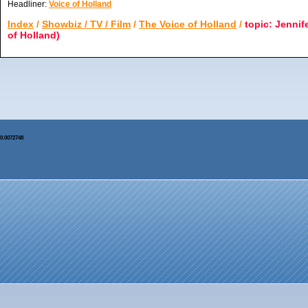
Headliner:
Voice of Holland
Index
/
Showbiz / TV / Film
/
The Voice of Holland
/
topic: Jennif
of Holland)
0.0072748