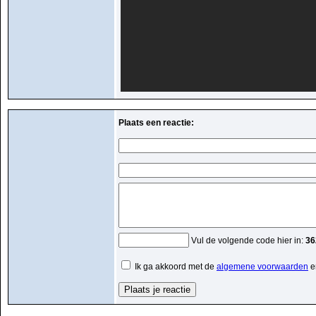
Plaats een reactie:
Vul de volgende code hier in:
36
Ik ga akkoord met de
algemene voorwaarden
e