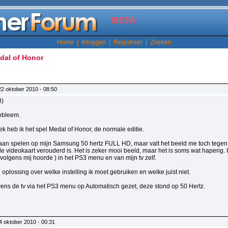
BETA
Home
|
Inloggen
|
Registreer
|
Zoeken
dal of Honor
22 oktober 2010 - 08:50
8)
robleem.
k heb ik het spel Medal of Honor, de normale editie.
aan spelen op mijn Samsung 50 hertz FULL HD, maar valt het beeld me toch tegen. S
videokaart verouderd is. Het is zeker mooi beeld, maar het is soms wat haperig. Ik
 volgens mij hoorde ) in het PS3 menu en van mijn tv zelf.
oplossing over welke instelling ik moet gebruiken en welke juist niet.
wens de tv via het PS3 menu op Automatisch gezet, deze stond op 50 Hertz.
 oktober 2010 - 00:31