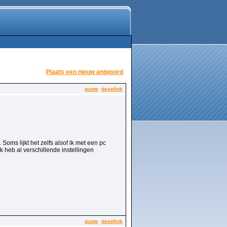
Plaats een nieuw antwoord
quote
deeplink
oms lijkt het zelfs alsof ik met een pc
 heb al verschillende instellingen
quote
deeplink