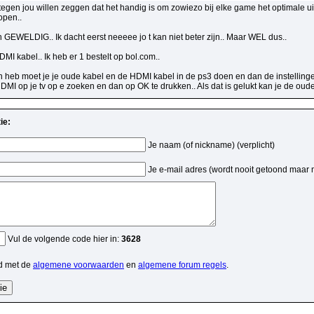
 tegen jou willen zeggen dat het handig is om zowiezo bij elke game het optimale uit 
open..
 GEWELDIG.. Ik dacht eerst neeeee jo t kan niet beter zijn.. Maar WEL dus..
I kabel.. Ik heb er 1 bestelt op bol.com..
n heb moet je je oude kabel en de HDMI kabel in de ps3 doen en dan de instellinge
MI op je tv op e zoeken en dan op OK te drukken.. Als dat is gelukt kan je de oud
ie:
Je naam (of nickname) (verplicht)
Je e-mail adres (wordt nooit getoond maar 
Vul de volgende code hier in:
3628
d met de
algemene voorwaarden
en
algemene forum regels
.