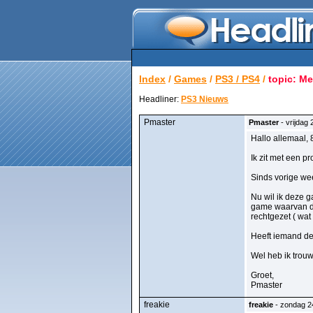
Index
/
Games
/
PS3 / PS4
/
topic: Me
Headliner:
PS3 Nieuws
Pmaster
Pmaster
- vrijdag 
Hallo allemaal, 
Ik zit met een p
Sinds vorige wee
Nu wil ik deze g
game waarvan de 
rechtgezet ( wat
Heeft iemand de 
Wel heb ik trou
Groet,
Pmaster
freakie
freakie
- zondag 24