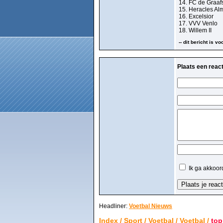
14. FC de Graa
15. Heracles Al
16. Excelsior
17. VVV Venlo
18. Willem II
-- dit bericht is 
Plaats een react
Ik ga akkoor
Headliner:
Voetbal Nieuws
Index
/
Sport
/
Voetbal
/
Voetbal
/
top