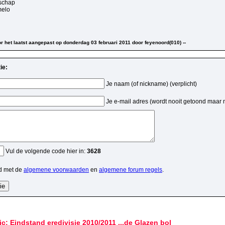
fschap
melo
voor het laatst aangepast op donderdag 03 februari 2011 door feyenoord(010) --
ie:
Je naam (of nickname) (verplicht)
Je e-mail adres (wordt nooit getoond maar 
Vul de volgende code hier in:
3628
d met de
algemene voorwaarden
en
algemene forum regels
.
ic: Eindstand eredivisie 2010/2011 ...de Glazen bol