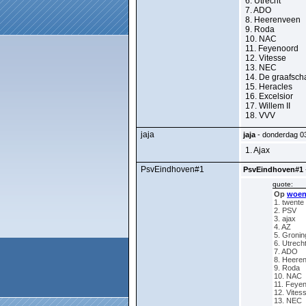
6. Utrecht
7. ADO
8. Heerenveen
9. Roda
10. NAC
11. Feyenoord
12. Vitesse
13. NEC
14. De graafsch
15. Heracles
16. Excelsior
17. Willem II
18. VVV
jaja
jaja
- donderdag 03
1. Ajax
PsvEindhoven#1
PsvEindhoven#1
quote:
Op
woens
1. twente
2. PSV
3. ajax
4. AZ
5. Groni
6. Utrech
7. ADO
8. Heere
9. Roda
10. NAC
11. Feye
12. Vites
13. NEC