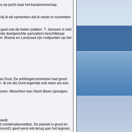
ubs op jacht naar het kampioenschap,
ij ik wil opmerken dat ik reeds in november
aat ook de beker pakken. T. Janssen is niet
nde doelgerichte aanvallers beschikbaar.
eam. Brama en Landzaat zijn rustpunten op het
as Dost. De arbitragecommissie had groot
 Ik zie die Dost eigenlijk ook meer als een
dhoven. Misschien kan Harm Been opvolgen.
reedt.
nd combinatievoetbal. De paniek is groot en
ord1 geef eens iets terug aan het legioen.