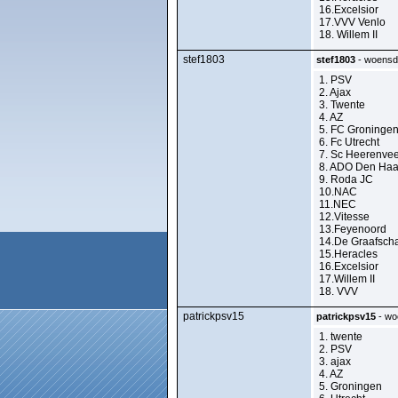
16.Excelsior
17.VVV Venlo
18. Willem II
stef1803
stef1803
- woensda
1. PSV
2. Ajax
3. Twente
4. AZ
5. FC Groninge
6. Fc Utrecht
7. Sc Heerenve
8. ADO Den Ha
9. Roda JC
10.NAC
11.NEC
12.Vitesse
13.Feyenoord
14.De Graafsch
15.Heracles
16.Excelsior
17.Willem II
18. VVV
patrickpsv15
patrickpsv15
- wo
1. twente
2. PSV
3. ajax
4. AZ
5. Groningen