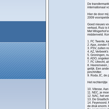
De transfermarkt
internationaal v
Hier de door mi
2009 voorspeld
Goed nieuws voo
verkast, Ruiz is
Met Wisgerhof en
middenveld. Kor
1. FC Twente, 
2. Ajax, zonder
3. PSV, zullen 
4. AZ, Verbeek's
5. Groningen, nu
6. ADO, ongeken
7. FC Utrecht, a
8. Heerenveen, 
gelijk. Een ande
pinchhitter.
9. Roda JC, de 
Het rechterrijtje
10. Vitesse. Aan
11. NEC, je moet
12. NAC, het ver
13. De Graafscha
14. Feyenoord. M
de druk enorm. 