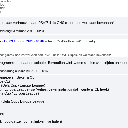
raafschap
les
sior
 II
rek aan vertrouwen aan PSV?! dit is ONS cluppie en we staan bovenaan!
derdag 03 februari 2011 - 18:31
rdag 03 februari 2011 - 16:00
schreef PsvEindhoven#1 het volgende:
et gebrek aan vertrouwen aan PSV?! dit is ONS cluppie en we staan bovenaan!
 programma en naar de selectie. Bovendien wint twente slechte wedstrijden en hebbe
donderdag 03 februari 2011 - 18:45
ampioen + Beker & CL)
de CL)
 (Uefa Cup / Europa League)
p / Europa League) via Verliest Bekerfinalist omdat Twente al CL heeft)
efa Cup / Europa League)
 (Uefa Cup / Europa League)
n
een
k hoop dat ze nog het linkkerrijtje halen)