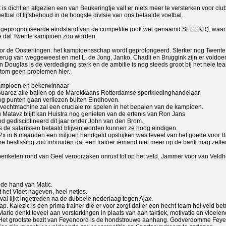
 is dicht en afgezien een van Beukeringtje valt er niets meer te versterken voor cl
oetbal of lijfsbehoud in de hoogste divisie van ons betaalde voetbal.
j geprognotiseerde eindstand van de competitie (ook wel genaamd SEEEKR), waar b
e dat Twente kampioen zou worden.
r de Oosterlingen: het kampioensschap wordt geprolongeerd. Sterker nog Twente g
 terug van weggeweest en met L. de Jong, Janko, Chadli en Bruggink zijn er voldoe
 Douglas is de verdediging sterk en de ambitie is nog steeds groot bij het hele t
tom geen problemen hier.
kampioen en bekerwinnaar
 Suarez alle ballen op de Marokkaans Rotterdamse sportkledinghandelaar.
nog punten gaan verliezen buiten Eindhoven.
 vechtmachine zal een cruciale rol spelen in het bepalen van de kampioen.
 Matavz blijft kan Huistra nog genieten van de erfenis van Ron Jans
d gedisciplineerd dit jaar onder John van den Brom.
ls de salarissen betaald blijven worden kunnen ze hoog eindigen.
2x in 6 maanden een miljoen handgeld opstrijken was teveel van het goede voor B
re beslissing zou inhouden dat een trainer iemand niet meer op de bank mag zetten.
perikelen rond van Geel veroorzaken onrust tot op het veld. Jammer voor van Vel
 de hand van Matic.
 het Vloet nageven, heel netjes.
val lijkt ingetreden na de dubbele nederlaag tegen Ajax.
p. Kalezic is een prima trainer die er voor zorgt dat er een hecht team het veld bet
ario denkt teveel aan versterkingen in plaats van aan taktiek, motivatie en vloeie
Het grootste bezit van Feyenoord is de hondstrouwe aanhang. Godverdomme Feyeno