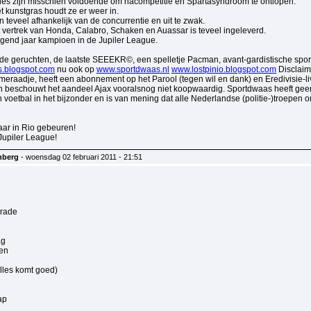
ties zijn misschien voldoende om nacompetitie en Spartasyndroom te ontlopen.
t kunstgras houdt ze er weer in.
jn teveel afhankelijk van de concurrentie en uit te zwak.
 vertrek van Honda, Calabro, Schaken en Auassar is teveel ingeleverd.
olgend jaar kampioen in de Jupiler League.
e geruchten, de laatste SEEEKR©, een spelletje Pacman, avant-gardistische sportjo
.blogspot.com
nu ook op
www.sportdwaas.nl
www.lostpinio.blogspot.com
Disclaim
meraadje, heeft een abonnement op het Parool (tegen wil en dank) en Eredivisie-l
 en beschouwt het aandeel Ajax vooralsnog niet koopwaardig. Sportdwaas heeft geen
 voetbal in het bijzonder en is van mening dat alle Nederlandse (politie-)troepen
ar in Rio gebeuren!
Jupiler League!
nberg
- woensdag 02 februari 2011 - 21:51
n
krade
ag
en
lles komt goed)
ap