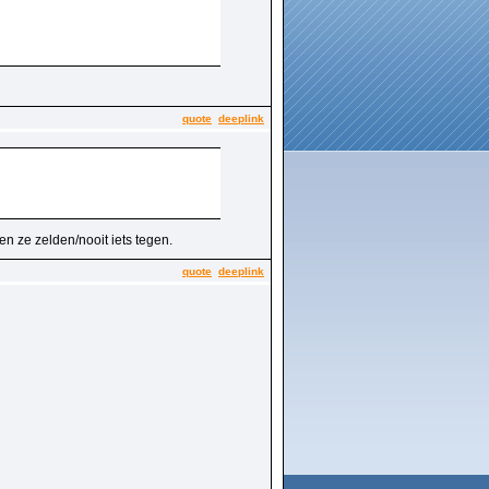
quote
deeplink
n ze zelden/nooit iets tegen.
quote
deeplink