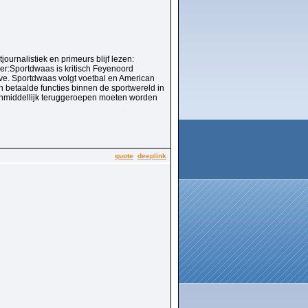
urnalistiek en primeurs blijf lezen:
er:Sportdwaas is kritisch Feyenoord
ive. Sportdwaas volgt voetbal en American
 betaalde functies binnen de sportwereld in
 onmiddellijk teruggeroepen moeten worden
quote
deeplink