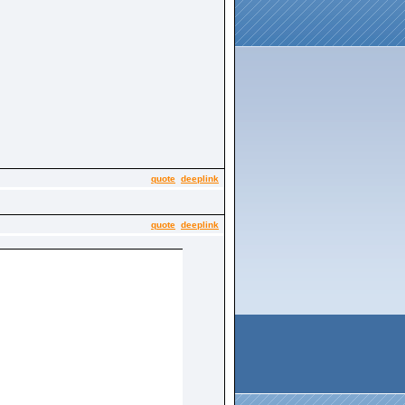
quote
deeplink
quote
deeplink