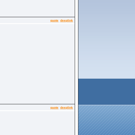
quote
deeplink
quote
deeplink