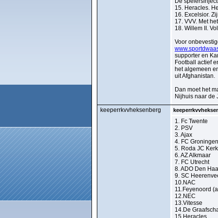
De spelersinjec
15. Heracles. He
16. Excelsior. Zi
17. VVV. Met het
18. Willem II. V
Voor onbevestigd
www.sportdwaas
supporter en Ka
Football actief
het algemeen en
uit Afghanistan.
Dan moet het ma
Nijhuis naar de 
keeperrkvvheksenberg
keeperrkvvhekse
1. Fc Twente
2. PSV
3. Ajax
4. FC Groninge
5. Roda JC Ker
6. AZ Alkmaar
7. FC Utrecht
8. ADO Den Ha
9. SC Heerenve
10.NAC
11.Feyenoord (a
12.NEC
13.Vitesse
14.De Graafsch
15.Heracles