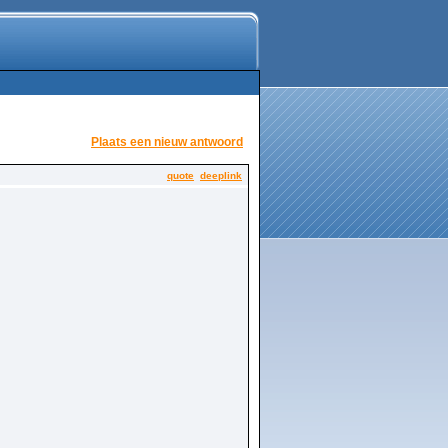
Plaats een nieuw antwoord
quote
deeplink