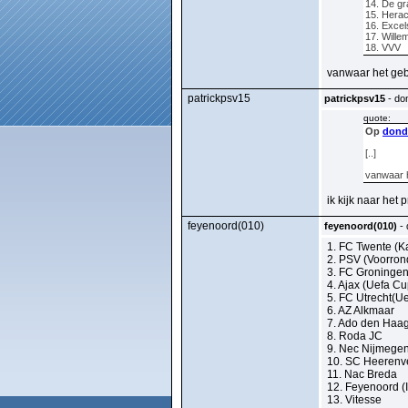
14. De g
15. Herac
16. Excel
17. Willem
18. VVV
vanwaar het geb
patrickpsv15
patrickpsv15
- don
quote:
Op
donde
[..]
vanwaar h
ik kijk naar het
feyenoord(010)
feyenoord(010)
- 
1. FC Twente (K
2. PSV (Voorron
3. FC Groningen
4. Ajax (Uefa Cu
5. FC Utrecht(U
6. AZ Alkmaar
7. Ado den Haag
8. Roda JC
9. Nec Nijmege
10. SC Heerenv
11. Nac Breda
12. Feyenoord (I
13. Vitesse