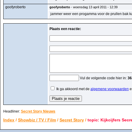
goofyroberto
goofyroberto
- woensdag 13 april 2011 - 12:39
jammer weer een progamma voor de prullen bak ka
Plaats een reactie:
Vul de volgende code hier in:
36
Ik ga akkoord met de
algemene voorwaarden
e
Headliner:
Secret Story Nieuws
Index
/
Showbiz / TV / Film
/
Secret Story
/
topic: Kijkcijfers Secr