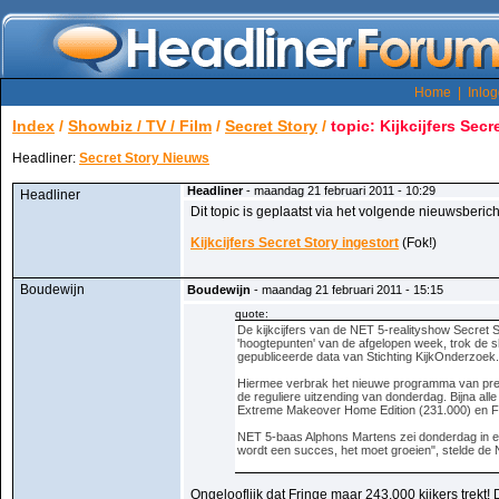
Home
|
Inlo
Index
/
Showbiz / TV / Film
/
Secret Story
/
topic: Kijkcijfers Secr
Headliner:
Secret Story Nieuws
Headliner
- maandag 21 februari 2011 - 10:29
Headliner
Dit topic is geplaatst via het volgende nieuwsberich
Kijkcijfers Secret Story ingestort
(Fok!)
Boudewijn
Boudewijn
- maandag 21 februari 2011 - 15:15
quote:
De kijkcijfers van de NET 5-realityshow Secret St
'hoogtepunten' van de afgelopen week, trok de sh
gepubliceerde data van Stichting KijkOnderzoek.
Hiermee verbrak het nieuwe programma van pres
de reguliere uitzending van donderdag. Bijna al
Extreme Makeover Home Edition (231.000) en Fr
NET 5-baas Alphons Martens zei donderdag in een
wordt een succes, het moet groeien", stelde de
Ongelooflijk dat Fringe maar 243.000 kijkers trekt! 