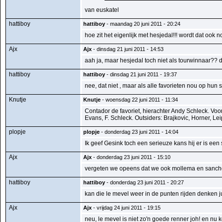
van euskatel
hattiboy
hattiboy
- maandag 20 juni 2011 - 20:24
hoe zit het eigenlijk met hesjedal!!! wordt dat ook 
Ajx
Ajx
- dinsdag 21 juni 2011 - 14:53
aah ja, maar hesjedal toch niet als tourwinnaar?? 
hattiboy
hattiboy
- dinsdag 21 juni 2011 - 19:37
nee, dat niet , maar als alle favorieten nou op hun s
Knutje
Knutje
- woensdag 22 juni 2011 - 11:34
Contador de favoriet, hierachter Andy Schleck. Vo
Evans, F. Schleck. Outsiders: Brajkovic, Horner, Le
plopje
plopje
- donderdag 23 juni 2011 - 14:04
Ik geef Gesink toch een serieuze kans hij er is 
Ajx
Ajx
- donderdag 23 juni 2011 - 15:10
vergeten we opeens dat we ook mollema en sanches 
hattiboy
hattiboy
- donderdag 23 juni 2011 - 20:27
kan die le mevel weer in de punten rijden denken j
Ajx
Ajx
- vrijdag 24 juni 2011 - 19:15
neu, le mevel is niet zo'n goede renner joh! en nu 