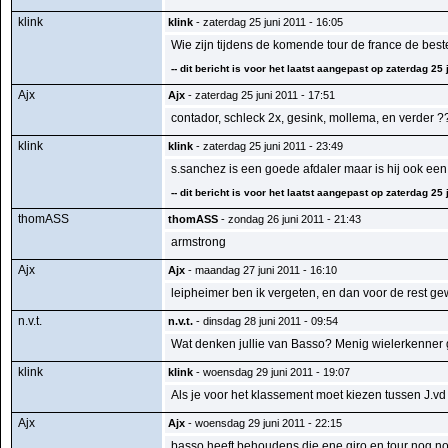
klink
klink
- zaterdag 25 juni 2011 - 16:05
Wie zijn tijdens de komende tour de france de best
-- dit bericht is voor het laatst aangepast op zaterdag 25 
Ajx
Ajx
- zaterdag 25 juni 2011 - 17:51
contador, schleck 2x, gesink, mollema, en verder ?
klink
klink
- zaterdag 25 juni 2011 - 23:49
s.sanchez is een goede afdaler maar is hij ook een g
-- dit bericht is voor het laatst aangepast op zaterdag 25 
thomASS
thomASS
- zondag 26 juni 2011 - 21:43
armstrong
Ajx
Ajx
- maandag 27 juni 2011 - 16:10
leipheimer ben ik vergeten, en dan voor de rest g
n.v.t.
n.v.t.
- dinsdag 28 juni 2011 - 09:54
Wat denken jullie van Basso? Menig wielerkenner g
klink
klink
- woensdag 29 juni 2011 - 19:07
Als je voor het klassement moet kiezen tussen J.vd
Ajx
Ajx
- woensdag 29 juni 2011 - 22:15
basso heeft behoudens die ene giro en tour nog no