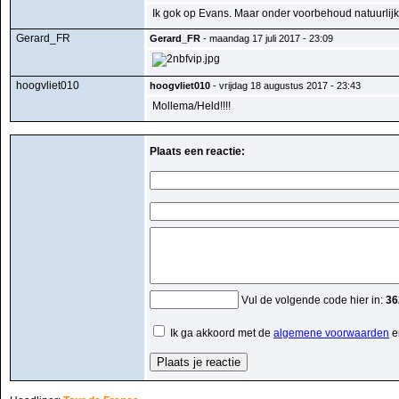
Ik gok op Evans. Maar onder voorbehoud natuurlijk,
Gerard_FR
Gerard_FR
- maandag 17 juli 2017 - 23:09
hoogvliet010
hoogvliet010
- vrijdag 18 augustus 2017 - 23:43
Mollema/Held!!!!
Plaats een reactie:
Vul de volgende code hier in:
36
Ik ga akkoord met de
algemene voorwaarden
e