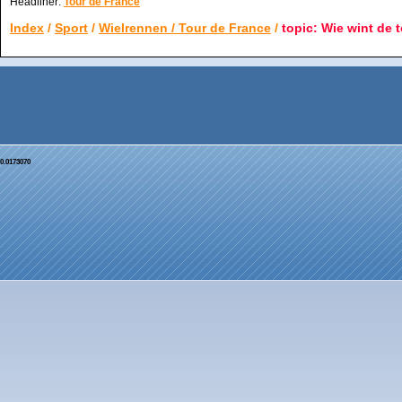
Headliner:
Tour de France
Index
/
Sport
/
Wielrennen / Tour de France
/
topic: Wie wint de 
0.0173070