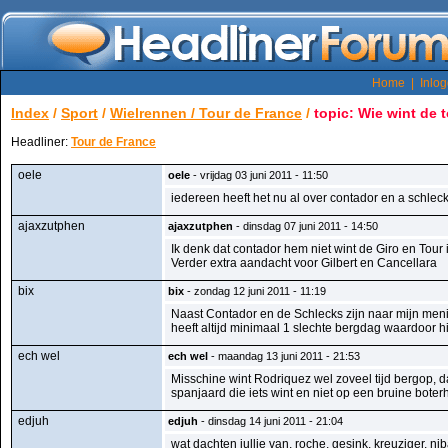
Home
|
Inlo
Index
/
Sport
/
Wielrennen / Tour de France
/
topic: Wie wint de 
Headliner:
Tour de France
oele
oele
- vrijdag 03 juni 2011 - 11:50
iedereen heeft het nu al over contador en a schle
ajaxzutphen
ajaxzutphen
- dinsdag 07 juni 2011 - 14:50
Ik denk dat contador hem niet wint de Giro en Tour
Verder extra aandacht voor Gilbert en Cancellara
bix
bix
- zondag 12 juni 2011 - 11:19
Naast Contador en de Schlecks zijn naar mijn men
heeft altijd minimaal 1 slechte bergdag waardoor h
ech wel
ech wel
- maandag 13 juni 2011 - 21:53
Misschine wint Rodriquez wel zoveel tijd bergop, da
spanjaard die iets wint en niet op een bruine bote
edjuh
edjuh
- dinsdag 14 juni 2011 - 21:04
wat dachten jullie van, roche, gesink, kreuziger, n