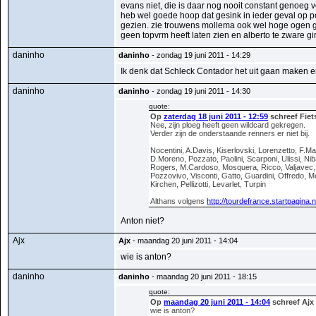
evans niet, die is daar nog nooit constant genoeg 
heb wel goede hoop dat gesink in ieder geval op p
gezien. zie trouwens mollema ook wel hoge ogen go
geen topvrm heeft laten zien en alberto te zware g
daninho
daninho
- zondag 19 juni 2011 - 14:29
Ik denk dat Schleck Contador het uit gaan maken e
daninho
daninho
- zondag 19 juni 2011 - 14:30
quote:
Op
zaterdag 18 juni 2011 - 12:59
schreef Fiet
Nee, zijn ploeg heeft geen wildcard gekregen.
Verder zijn de onderstaande renners er niet bij.
Nocentini, A.Davis, Kiserlovski, Lorenzetto, F.Ma
D.Moreno, Pozzato, Paolini, Scarponi, Ulissi, Niba
Rogers, M.Cardoso, Mosquera, Ricco, Valjavec, A
Pozzovivo, Visconti, Gatto, Guardini, Offredo, 
Kirchen, Pellizotti, Levarlet, Turpin
Althans volgens
http://tourdefrance.startpagina.n
Anton niet?
Ajx
Ajx
- maandag 20 juni 2011 - 14:04
wie is anton?
daninho
daninho
- maandag 20 juni 2011 - 18:15
quote:
Op
maandag 20 juni 2011 - 14:04
schreef Ajx
wie is anton?