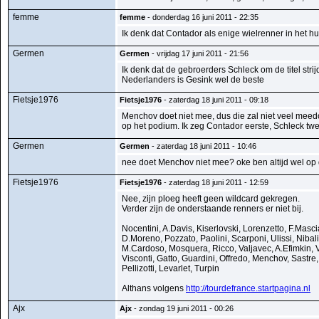
femme
femme
- donderdag 16 juni 2011 - 22:35
Ik denk dat Contador als enige wielrenner in het hui
Germen
Germen
- vrijdag 17 juni 2011 - 21:56
Ik denk dat de gebroerders Schleck om de titel st
Nederlanders is Gesink wel de beste
Fietsje1976
Fietsje1976
- zaterdag 18 juni 2011 - 09:18
Menchov doet niet mee, dus die zal niet veel meedo
op het podium. Ik zeg Contador eerste, Schleck t
Germen
Germen
- zaterdag 18 juni 2011 - 10:46
nee doet Menchov niet mee? oke ben altijd wel op d
Fietsje1976
Fietsje1976
- zaterdag 18 juni 2011 - 12:59
Nee, zijn ploeg heeft geen wildcard gekregen.
Verder zijn de onderstaande renners er niet bij.
Nocentini, A.Davis, Kiserlovski, Lorenzetto, F.Masci
D.Moreno, Pozzato, Paolini, Scarponi, Ulissi, Nibali
M.Cardoso, Mosquera, Ricco, Valjavec, A.Efimkin, V
Visconti, Gatto, Guardini, Offredo, Menchov, Sastr
Pellizotti, Levarlet, Turpin
Althans volgens
http://tourdefrance.startpagina.nl
Ajx
Ajx
- zondag 19 juni 2011 - 00:26