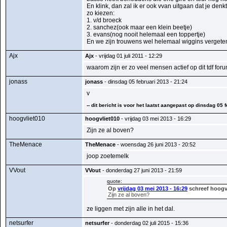
En klink, dan zal ik er ook vvan uitgaan dat je denk
zo kiezen:
1. v/d broeck
2. sanchez(ook maar een klein beetje)
3. evans(nog nooit helemaal een toppertje)
En we zijn trouwens wel helemaal wiggins vergeten,
Ajx
Ajx
- vrijdag 01 juli 2011 - 12:29
waarom zijn er zo veel mensen actief op dit tdf for
jonass
jonass
- dinsdag 05 februari 2013 - 21:24
v
-- dit bericht is voor het laatst aangepast op dinsdag 05 
hoogvliet010
hoogvliet010
- vrijdag 03 mei 2013 - 16:29
Zijn ze al boven?
TheMenace
TheMenace
- woensdag 26 juni 2013 - 20:52
joop zoetemelk
VVout
VVout
- donderdag 27 juni 2013 - 21:59
quote:
Op
vrijdag 03 mei 2013 - 16:29
schreef hoogvl
Zijn ze al boven?
ze liggen met zijn alle in het dal.
netsurfer
netsurfer
- donderdag 02 juli 2015 - 15:36