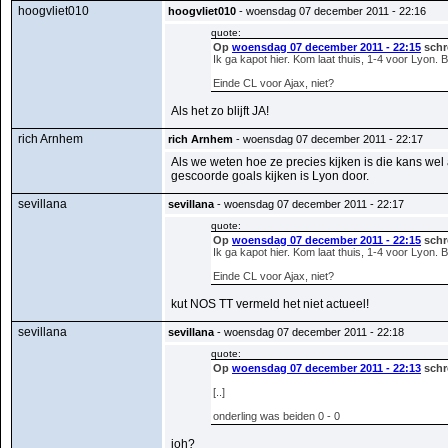
hoogvliet010
hoogvliet010
- woensdag 07 december 2011 - 22:16
quote:
Op
woensdag 07 december 2011 - 22:15
schr
Ik ga kapot hier. Kom laat thuis, 1-4 voor Lyon. 
Einde CL voor Ajax, niet?
Als het zo blijft JA!
rich Arnhem
rich Arnhem
- woensdag 07 december 2011 - 22:17
Als we weten hoe ze precies kijken is die kans wel
gescoorde goals kijken is Lyon door.
sevillana
sevillana
- woensdag 07 december 2011 - 22:17
quote:
Op
woensdag 07 december 2011 - 22:15
schr
Ik ga kapot hier. Kom laat thuis, 1-4 voor Lyon. 
Einde CL voor Ajax, niet?
kut NOS TT vermeld het niet actueel!
sevillana
sevillana
- woensdag 07 december 2011 - 22:18
quote:
Op
woensdag 07 december 2011 - 22:13
schr
[..]
onderling was beiden 0 - 0
joh?