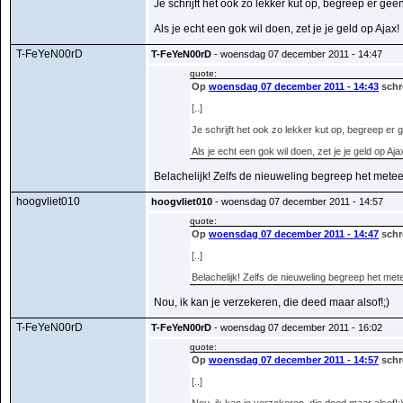
Je schrijft het ook zo lekker kut op, begreep er gee
Als je echt een gok wil doen, zet je je geld op Ajax!
T-FeYeN00rD
T-FeYeN00rD
- woensdag 07 december 2011 - 14:47
quote:
Op
woensdag 07 december 2011 - 14:43
schr
[..]
Je schrijft het ook zo lekker kut op, begreep er 
Als je echt een gok wil doen, zet je je geld op Aja
Belachelijk! Zelfs de nieuweling begreep het metee
hoogvliet010
hoogvliet010
- woensdag 07 december 2011 - 14:57
quote:
Op
woensdag 07 december 2011 - 14:47
schr
[..]
Belachelijk! Zelfs de nieuweling begreep het met
Nou, ik kan je verzekeren, die deed maar alsof!;)
T-FeYeN00rD
T-FeYeN00rD
- woensdag 07 december 2011 - 16:02
quote:
Op
woensdag 07 december 2011 - 14:57
schr
[..]