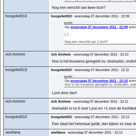
Nog een verschil van twee toch?
hoogvliet010
hoogvliet010
- woensdag 07 december 2011 - 22:09
quote:
Op
woensdag 07 december 2011 - 22:09
schr
[..]
Nog een verschil van 1 toch?
rich Arnhem
rich Arnhem
- woensdag 07 december 2011 - 22:10
Hoe is het trouwens geregeld nu: doelsaldo, onderl
hoogvliet010
hoogvliet010
- woensdag 07 december 2011 - 22:11
quote:
Op
woensdag 07 december 2011 - 22:10
schr
Hoe is het trouwens geregeld nu: doelsaldo, onde
Lyon door dan!
rich Arnhem
rich Arnhem
- woensdag 07 december 2011 - 22:11
doelsaldo is nu 0 voor Lyon en +1 voor de hoofste
hoogvliet010
hoogvliet010
- woensdag 07 december 2011 - 22:12
Dan staat het helemaal gelijk, dan kijken ze naar de
sevillana
sevillana
- woensdag 07 december 2011 - 22:12