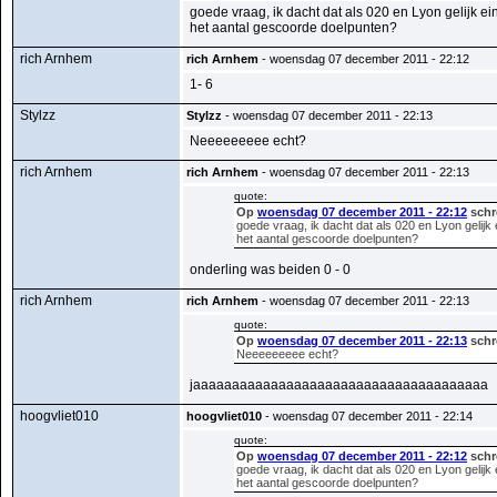
goede vraag, ik dacht dat als 020 en Lyon gelijk ein
het aantal gescoorde doelpunten?
rich Arnhem
rich Arnhem
- woensdag 07 december 2011 - 22:12
1- 6
Stylzz
Stylzz
- woensdag 07 december 2011 - 22:13
Neeeeeeeee echt?
rich Arnhem
rich Arnhem
- woensdag 07 december 2011 - 22:13
quote:
Op
woensdag 07 december 2011 - 22:12
schre
goede vraag, ik dacht dat als 020 en Lyon gelijk e
het aantal gescoorde doelpunten?
onderling was beiden 0 - 0
rich Arnhem
rich Arnhem
- woensdag 07 december 2011 - 22:13
quote:
Op
woensdag 07 december 2011 - 22:13
schr
Neeeeeeeee echt?
jaaaaaaaaaaaaaaaaaaaaaaaaaaaaaaaaaaaaaa
hoogvliet010
hoogvliet010
- woensdag 07 december 2011 - 22:14
quote:
Op
woensdag 07 december 2011 - 22:12
schre
goede vraag, ik dacht dat als 020 en Lyon gelijk e
het aantal gescoorde doelpunten?