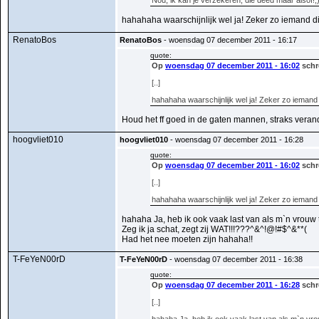
Nou, ik kan je verzekeren, die deed maar alsof!;
hahahaha waarschijnlijk wel ja! Zeker zo iemand d
RenatoBos
RenatoBos
- woensdag 07 december 2011 - 16:17
quote:
Op
woensdag 07 december 2011 - 16:02
schr
[..]
hahahaha waarschijnlijk wel ja! Zeker zo iemand 
Houd het ff goed in de gaten mannen, straks veran
hoogvliet010
hoogvliet010
- woensdag 07 december 2011 - 16:28
quote:
Op
woensdag 07 december 2011 - 16:02
schr
[..]
hahahaha waarschijnlijk wel ja! Zeker zo iemand 
hahaha Ja, heb ik ook vaak last van als m`n vrouw
Zeg ik ja schat, zegt zij WAT!!!???^&^!@!#$^&**(
Had het nee moeten zijn hahaha!!
T-FeYeN00rD
T-FeYeN00rD
- woensdag 07 december 2011 - 16:38
quote:
Op
woensdag 07 december 2011 - 16:28
schr
[..]