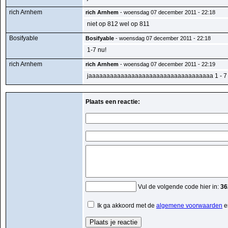
rich Arnhem
rich Arnhem
- woensdag 07 december 2011 - 22:18
niet op 812 wel op 811
Bosifyable
Bosifyable
- woensdag 07 december 2011 - 22:18
1-7 nu!
rich Arnhem
rich Arnhem
- woensdag 07 december 2011 - 22:19
jaaaaaaaaaaaaaaaaaaaaaaaaaaaaaaaaaaa 1 - 7
Plaats een reactie:
Vul de volgende code hier in:
36
Ik ga akkoord met de
algemene voorwaarden
e