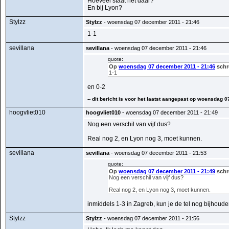
Hoeveel staat het daar?
En bij Lyon?
Stylzz
Stylzz
- woensdag 07 december 2011 - 21:46
1-1
sevillana
sevillana
- woensdag 07 december 2011 - 21:46
quote:
Op
woensdag 07 december 2011 - 21:46
schr
1-1
en 0-2
-- dit bericht is voor het laatst aangepast op woensdag 
hoogvliet010
hoogvliet010
- woensdag 07 december 2011 - 21:49
Nog een verschil van vijf dus?
Real nog 2, en Lyon nog 3, moet kunnen.
sevillana
sevillana
- woensdag 07 december 2011 - 21:53
quote:
Op
woensdag 07 december 2011 - 21:49
schr
Nog een verschil van vijf dus?
Real nog 2, en Lyon nog 3, moet kunnen.
inmiddels 1-3 in Zagreb, kun je de tel nog bijhoud
Stylzz
Stylzz
- woensdag 07 december 2011 - 21:56