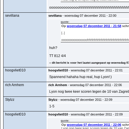
ooooooooooooooohhhhhhhhhhhhhhhhhhhhhhhh
sevillana
sevillana
- woensdag 07 december 2011 - 22:00
quote:
Op
woensdag 07 december 2011 - 21:58
schr
[..]
ooooooooooooooohhhhhhhhhhhhhhhhhhhhhhhh
huh?
TT 812 4/4
-- dit bericht is voor het laatst aangepast op woensdag 
hoogvliet010
hoogvliet010
- woensdag 07 december 2011 - 22:01
Spannend hahaha hup real, hup Lyon!:)
rich Arnhem
rich Arnhem
- woensdag 07 december 2011 - 22:06
Lyon nog twee keer scoren tegen de 10 van Zagreb
Stylzz
Stylzz
- woensdag 07 december 2011 - 22:09
1-5
hoogvliet010
hoogvliet010
- woensdag 07 december 2011 - 22:09
quote:
Op
woensdag 07 december 2011 - 22:06
schr
Lyon nog twee keer scoren tegen de 10 van Zagr