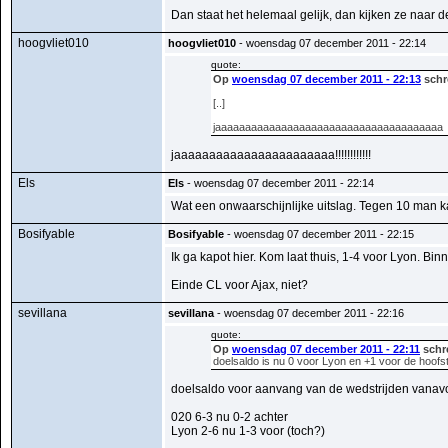
Dan staat het helemaal gelijk, dan kijken ze naar de
hoogvliet010
hoogvliet010
- woensdag 07 december 2011 - 22:14
quote:
Op
woensdag 07 december 2011 - 22:13
schr
[..]
jaaaaaaaaaaaaaaaaaaaaaaaaaaaaaaaaaaaaaa
jaaaaaaaaaaaaaaaaaaaaaaa!!!!!!!!!!!!
Els
Els
- woensdag 07 december 2011 - 22:14
Wat een onwaarschijnlijke uitslag. Tegen 10 man ka
Bosifyable
Bosifyable
- woensdag 07 december 2011 - 22:15
Ik ga kapot hier. Kom laat thuis, 1-4 voor Lyon. Bin
Einde CL voor Ajax, niet?
sevillana
sevillana
- woensdag 07 december 2011 - 22:16
quote:
Op
woensdag 07 december 2011 - 22:11
schr
doelsaldo is nu 0 voor Lyon en +1 voor de hoofs
doelsaldo voor aanvang van de wedstrijden vanav
020 6-3 nu 0-2 achter
Lyon 2-6 nu 1-3 voor (toch?)