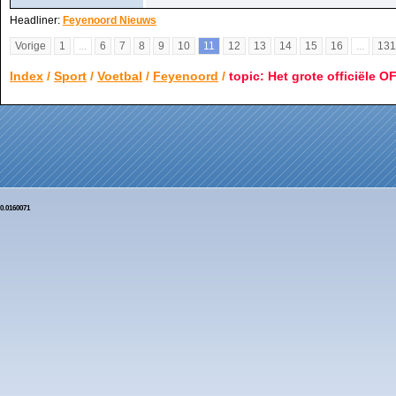
Headliner:
Feyenoord Nieuws
Vorige
1
...
6
7
8
9
10
11
12
13
14
15
16
...
131
Index
/
Sport
/
Voetbal
/
Feyenoord
/
topic: Het grote officiële 
0.0160071