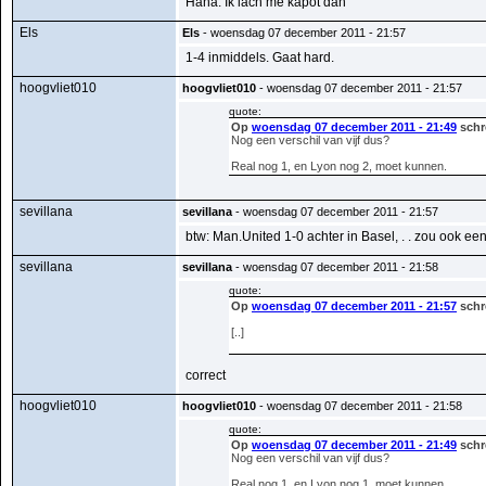
Haha. Ik lach me kapot dan
Els
Els
- woensdag 07 december 2011 - 21:57
1-4 inmiddels. Gaat hard.
hoogvliet010
hoogvliet010
- woensdag 07 december 2011 - 21:57
quote:
Op
woensdag 07 december 2011 - 21:49
schr
Nog een verschil van vijf dus?
Real nog 1, en Lyon nog 2, moet kunnen.
sevillana
sevillana
- woensdag 07 december 2011 - 21:57
btw: Man.United 1-0 achter in Basel, . . zou ook een st
sevillana
sevillana
- woensdag 07 december 2011 - 21:58
quote:
Op
woensdag 07 december 2011 - 21:57
schr
[..]
correct
hoogvliet010
hoogvliet010
- woensdag 07 december 2011 - 21:58
quote:
Op
woensdag 07 december 2011 - 21:49
schr
Nog een verschil van vijf dus?
Real nog 1, en Lyon nog 1, moet kunnen.