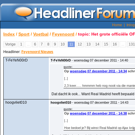
Home
|
Inlo
Index
/
Sport
/
Voetbal
/
Feyenoord
/
topic: Het grote officiële 
Vorige
1
...
6
7
8
9
10
11
12
13
14
15
16
...
131
Headliner:
Feyenoord Nieuws
T-FeYeN00rD
T-FeYeN00rD
- woensdag 07 december 2011 - 14:40
quote:
Op
woensdag 07 december 2011 - 14:34
schr
[..]
2,3 keer...... hmmmm heb nog nooit via die manier
Dat dacht ik ook... Want Real Madrid heeft bepaal
hoogvliet010
hoogvliet010
- woensdag 07 december 2011 - 14:43
quote:
Op
woensdag 07 december 2011 - 14:38
schr
[..]
Hoe bedoel je? Bij winst Real Madrid op Ajax krijg