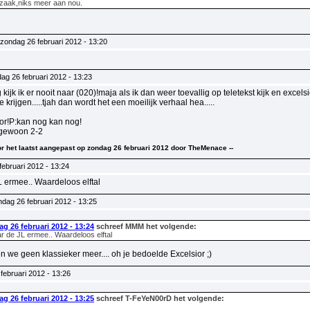
zaak,niks meer aan nou.
zondag 26 februari 2012 - 13:20
ag 26 februari 2012 - 13:23
kijk ik er nooit naar (020)!maja als ik dan weer toevallig op teletekst kijk en excel
 krijgen.....tjah dan wordt het een moeilijk verhaal hea.....
or!P:kan nog kan nog!
 gewoon 2-2
voor het laatst aangepast op zondag 26 februari 2012 door TheMenace --
ebruari 2012 - 13:24
L ermee.. Waardeloos elftal
dag 26 februari 2012 - 13:25
g 26 februari 2012 - 13:24
schreef MMM het volgende:
r de JL ermee.. Waardeloos elftal
 we geen klassieker meer.... oh je bedoelde Excelsior ;)
februari 2012 - 13:26
g 26 februari 2012 - 13:25
schreef T-FeYeN00rD het volgende: