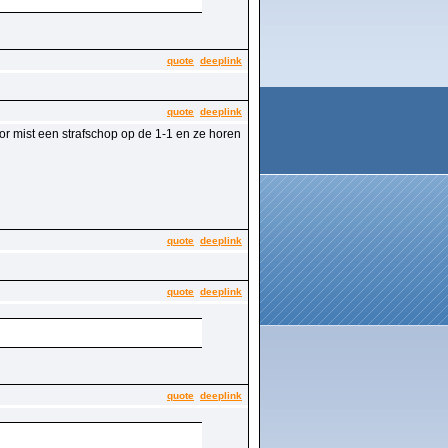
quote
deeplink
quote
deeplink
sior mist een strafschop op de 1-1 en ze horen
quote
deeplink
quote
deeplink
quote
deeplink