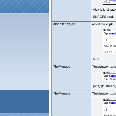
Mwah...Ex
Ajax is juist vaa
SUCCES straks 
albert ten vrijde
albert ten vrijde
- 
quote:
Op
zonda
[..]
Ajax is ju
SUCCES s
blub
TheMenace
TheMenace
- zond
quote:
Op
zonda
psv- feye
(ons) (frustreer)
TheMenace
TheMenace
- zond
quote:
Op
zonda
[..]
Ajax is ju