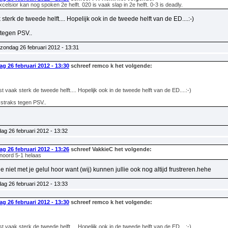
celsior kan nog spoken 2e helft. 020 is vaak slap in 2e helft. 0-3 is deadly.
k sterk de tweede helft.... Hopelijk ook in de tweede helft van de ED....:-)
tegen PSV..
zondag 26 februari 2012 - 13:31
g 26 februari 2012 - 13:30
schreef remco k het volgende:
ist vaak sterk de tweede helft.... Hopelijk ook in de tweede helft van de ED....:-)
traks tegen PSV..
ag 26 februari 2012 - 13:32
g 26 februari 2012 - 13:26
schreef VakkieC het volgende:
noord 5-1 helaas
 je niet met je gelul hoor want (wij) kunnen jullie ook nog altijd frustreren.hehe
ag 26 februari 2012 - 13:33
g 26 februari 2012 - 13:30
schreef remco k het volgende:
ist vaak sterk de tweede helft.... Hopelijk ook in de tweede helft van de ED....:-)