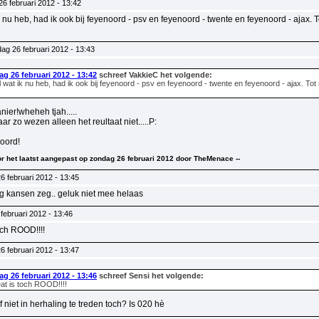
6 februari 2012 - 13:42
k nu heb, had ik ook bij feyenoord - psv en feyenoord - twente en feyenoord - ajax. To
ag 26 februari 2012 - 13:43
g 26 februari 2012 - 13:42
schreef VakkieC het volgende:
l wat ik nu heb, had ik ook bij feyenoord - psv en feyenoord - twente en feyenoord - ajax. Tot 
ier!wheheh tjah.....
ar zo wezen alleen het reultaat niet.....P:
oord!
voor het laatst aangepast op zondag 26 februari 2012 door TheMenace --
6 februari 2012 - 13:45
g kansen zeg.. geluk niet mee helaas
februari 2012 - 13:46
och ROOD!!!!
6 februari 2012 - 13:47
g 26 februari 2012 - 13:46
schreef Sensi het volgende:
at is toch ROOD!!!!
f niet in herhaling te treden toch? Is 020 hè