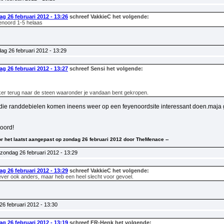
g 26 februari 2012 - 13:26
schreef VakkieC het volgende:
enoord 1-5 helaas
ag 26 februari 2012 - 13:29
g 26 februari 2012 - 13:27
schreef Sensi het volgende:
ekker terug naar de steen waaronder je vandaan bent gekropen.
 die randdebielen komen ineens weer op een feyenoordsite interessant doen.maja ge
oord!
voor het laatst aangepast op zondag 26 februari 2012 door TheMenace --
zondag 26 februari 2012 - 13:29
g 26 februari 2012 - 13:29
schreef VakkieC het volgende:
iever ook anders, maar heb een heel slecht voor gevoel.
6 februari 2012 - 13:30
g 26 februari 2012 - 13:19
schreef FR-Henk het volgende: