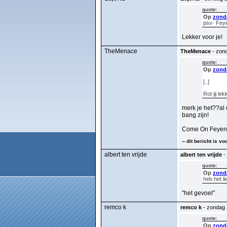
quote:
Op
zonda
psv- Fey
Lekker voor je!
TheMenace
TheMenace
- zond
quote:
Op
zonda
[..]
Rot jij l
merk je het??al
bang zijn!
Come On Feyen
-- dit bericht is 
albert ten vrijde
albert ten vrijde
- 
quote:
Op
zonda
heb het l
"het gevoel"
remco k
remco k
- zondag 2
quote:
Op
zonda