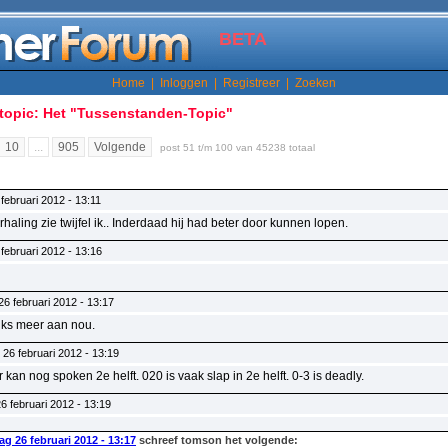
BETA
Home
|
Inloggen
|
Registreer
|
Zoeken
topic: Het "Tussenstanden-Topic"
10
...
905
Volgende
post 51 t/m 100 van 45238 totaal
februari 2012 - 13:11
haling zie twijfel ik.. Inderdaad hij had beter door kunnen lopen.
februari 2012 - 13:16
6 februari 2012 - 13:17
iks meer aan nou.
26 februari 2012 - 13:19
 kan nog spoken 2e helft. 020 is vaak slap in 2e helft. 0-3 is deadly.
6 februari 2012 - 13:19
g 26 februari 2012 - 13:17
schreef tomson het volgende: