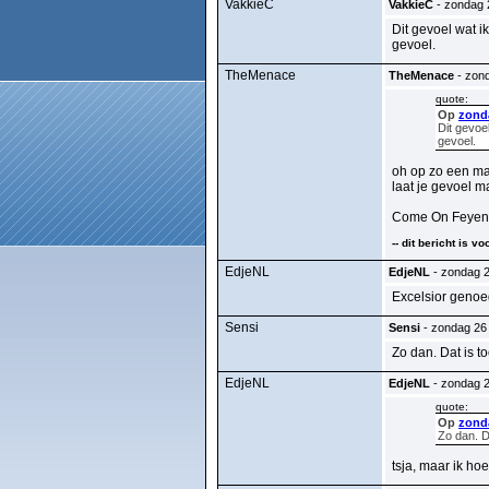
VakkieC
VakkieC
- zondag 2
Dit gevoel wat i
gevoel.
TheMenace
TheMenace
- zond
quote:
Op
zonda
Dit gevoe
gevoel.
oh op zo een man
laat je gevoel ma
Come On Feyen
-- dit bericht is 
EdjeNL
EdjeNL
- zondag 2
Excelsior genoe
Sensi
Sensi
- zondag 26 
Zo dan. Dat is t
EdjeNL
EdjeNL
- zondag 2
quote:
Op
zonda
Zo dan. D
tsja, maar ik hoe