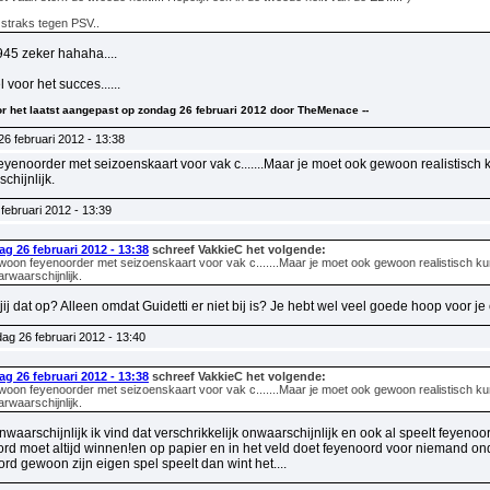
traks tegen PSV..
45 zeker hahaha....
 voor het succes......
voor het laatst aangepast op zondag 26 februari 2012 door TheMenace --
6 februari 2012 - 13:38
yenoorder met seizoenskaart voor vak c.......Maar je moet ook gewoon realistisch ku
hijnlijk.
februari 2012 - 13:39
g 26 februari 2012 - 13:38
schreef VakkieC het volgende:
woon feyenoorder met seizoenskaart voor vak c.......Maar je moet ook gewoon realistisch kunn
rwaarschijnlijk.
ij dat op? Alleen omdat Guidetti er niet bij is? Je hebt wel veel goede hoop voor j
ag 26 februari 2012 - 13:40
g 26 februari 2012 - 13:38
schreef VakkieC het volgende:
woon feyenoorder met seizoenskaart voor vak c.......Maar je moet ook gewoon realistisch kunn
rwaarschijnlijk.
onwaarschijnlijk ik vind dat verschrikkelijk onwaarschijnlijk en ook al speelt feyenoord
ord moet altijd winnen!en op papier en in het veld doet feyenoord voor niemand onde
rd gewoon zijn eigen spel speelt dan wint het....