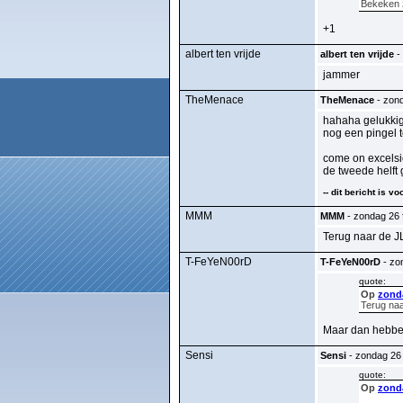
Bekeken 
+1
albert ten vrijde
albert ten vrijde
- 
jammer
TheMenace
TheMenace
- zond
hahaha gelukkig 
nog een pingel te
come on excelsi
de tweede helft
-- dit bericht is 
MMM
MMM
- zondag 26 f
Terug naar de J
T-FeYeN00rD
T-FeYeN00rD
- zon
quote:
Op
zonda
Terug naa
Maar dan hebben
Sensi
Sensi
- zondag 26 
quote:
Op
zonda