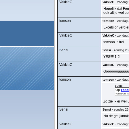
VakkieC
VakkieC
- zondag 2
Hopelijk dat Fer
ook altijd wel e
tomson
tomson
- zondag 2
Excelsior verdie
VakkieC
VakkieC
- zondag 2
tomson is trol
Sensi
Sensi
- zondag 26 
YES!!!! 1-2
VakkieC
VakkieC
- zondag 2
Gooooooaaaaaaaaa
tomson
tomson
- zondag 2
quote:
Op
zonda
tomson is 
Zo zie ik er wel 
Sensi
Sensi
- zondag 26 
Nu de gelijkmake
VakkieC
VakkieC
- zondag 2