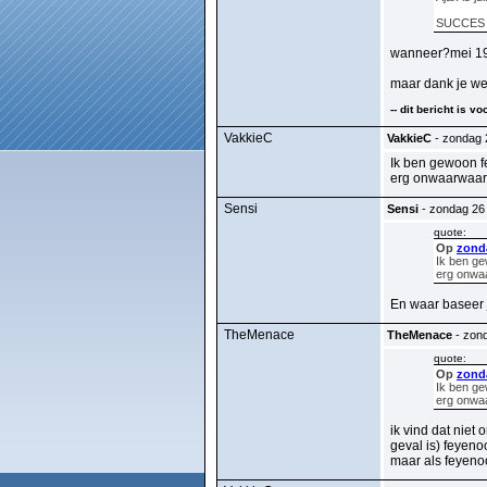
SUCCES s
wanneer?mei 19
maar dank je wel
-- dit bericht is 
VakkieC
VakkieC
- zondag 2
Ik ben gewoon fe
erg onwaarwaarsc
Sensi
Sensi
- zondag 26 
quote:
Op
zonda
Ik ben ge
erg onwaa
En waar baseer j
TheMenace
TheMenace
- zond
quote:
Op
zonda
Ik ben ge
erg onwaa
ik vind dat niet 
geval is) feyeno
maar als feyenoo