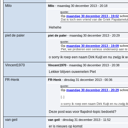
Milo
Milo
- maandag 30 december 2013 - 20:18
quote:
Op
maandag 30 december 2013 - 19:02
schree
Dat is toch een vriend van die Griek Papalamelull
Hehehe
piet de paler
piet de paler
- maandag 30 december 2013 - 20:29
quote:
Op
maandag 30 december 2013 - 19:09
schre
Piet, we proberen een serieus onderwerp aan te s
o sorry ik roep een naam Dirk Kuijt en nu zwijg ik 
Vincent1970
Vincent1970
- maandag 30 december 2013 - 20:38
Lekker blijven ouwenelen Piet
FR-Henk
FR-Henk
- dinsdag 31 december 2013 - 00:36
quote:
Op
maandag 30 december 2013 - 20:29
schree
[..]
o sorry ik roep een naam Dirk Kuijt en nu zwijg i
Deze post was voor flapdrol-topic bedoeld?
van geil
van geil
- dinsdag 31 december 2013 - 11:52
er is nieuws op komst