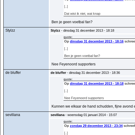
[..]
Dat wist ik niet, wat knap
Ben je geen voetbal fan?
Stylzz
Stylzz
- dinsdag 31 december 2013 - 18:18
quote:
Op
dinsdag 31 december 2013 - 18:16
schreef
[..]
Ben je geen voetbal fan?
Nee Feyenoord supporters
de bluffer
de bluffer
- dinsdag 31 december 2013 - 18:36
quote:
Op
dinsdag 31 december 2013 - 18:18
schree
[..]
Nee Feyenoord supporters
Kunnen we elkaar de hand schudden, fijne avond e
sevillana
sevillana
- woensdag 01 januari 2014 - 15:07
quote:
Op
zondag 29 december 2013 - 23:34
schreef
[..]