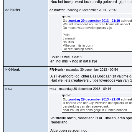
Nou het bewijs word toch aardig geleverd..gijp heef
de bluffer
de bluffer
- zondag 29 december 2013 - 23:37
quote:
Op
zondag 29 december 2013 - 21:19
schreef
Wat wil feyenoord nou scoren financiele aspect
De meest waardevolle spelers zijn
Pelle
Janmaat
Bouituis
Vilheuna mits in vorm
De rest subtop niveau.
Bouituis wie is dat ?
en Indi mis ik nog in dat lijstje
FR-Henk
FR-Henk
- maandag 30 december 2013 - 00:54
Als Feyenoord idd. chter Bas Dost aan zit valt me d
Had wel iets creatievers uit de toverdoos van van 
moa
moa
- maandag 30 december 2013 - 09:16
quote:
Op
zondag 29 december 2013 - 21:00
schreef
ik hoorde van der Gijp vertellen dat spelers uit
versterking van de reservebank,
daar zou hij wel eens gelijk in kunnen hebben ..
Volstrekte onzin, Nederland is al 10tallen jaren opl
Nederland.
Afgelopen seizoen nog: