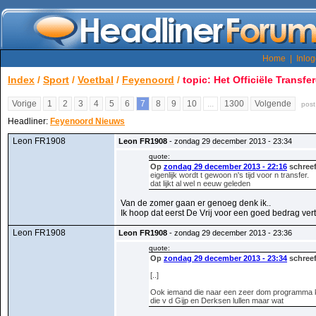
Home
|
Inlo
Index
/
Sport
/
Voetbal
/
Feyenoord
/
topic: Het Officiële Transfe
Vorige
1
2
3
4
5
6
7
8
9
10
...
1300
Volgende
post
Headliner:
Feyenoord Nieuws
Leon FR1908
Leon FR1908
- zondag 29 december 2013 - 23:34
quote:
Op
zondag 29 december 2013 - 22:16
schreef
eigenlijk wordt t gewoon n's tijd voor n transfer.
dat lijkt al wel n eeuw geleden
Van de zomer gaan er genoeg denk ik..
Ik hoop dat eerst De Vrij voor een goed bedrag vert
Leon FR1908
Leon FR1908
- zondag 29 december 2013 - 23:36
quote:
Op
zondag 29 december 2013 - 23:34
schreef
[..]
Ook iemand die naar een zeer dom programma k
die v d Gijp en Derksen lullen maar wat