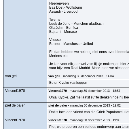
Heerenveen
Bas Dost - Wolfsburg
Assaidi - Liverpool
Twente
Luuk de Jong - Munchen gladbach
Ola John - Benfica
Bajrami - Monaco
Vitesse
Buttner - Manchester United
En dan hebben we het nog niet eens over binnenlan
Mertens etc..
Je kan voor elk jaar wel zo'n lijstje maken, en hier
voor bijv. een Real Madrid. Maar laten we niet do
van geil
van geil
- maandag 30 december 2013 - 14:04
Beter Klypke vastleggen
Vincent1970
Vincent1970
- maandag 30 december 2013 - 18:57
Ohja Klypke. Zat me laatst suf te denken hoe hij heet
piet de paler
piet de paler
- maandag 30 december 2013 - 19:02
Dat is toch een vriend van die Griek Papalamelullos
Vincent1970
Vincent1970
- maandag 30 december 2013 - 19:09
Piet, we proberen een serieus onderwerp aan te sni