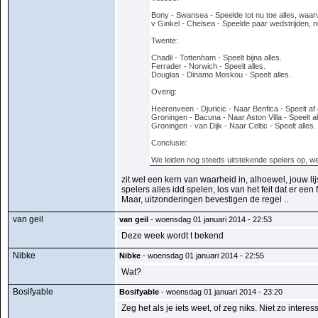
Bony - Swansea - Speelde tot nu toe alles, waar
v Ginkel - Chelsea - Speelde paar wedstrijden, 
Twente:
Chadli - Tottenham - Speelt bijna alles.
Ferrader - Norwich - Speelt alles.
Douglas - Dinamo Moskou - Speelt alles.
Overig:
Heerenveen - Djuricic - Naar Benfica - Speelt af 
Groningen - Bacuna - Naar Aston Villa - Speelt al
Groningen - van Dijk - Naar Celtic - Speelt alles.
Conclusie:
We leiden nog steeds uitstekende spelers op, we
zit wel een kern van waarheid in, alhoewel, jouw lij
spelers alles idd spelen, los van het feit dat er 
Maar, uitzonderingen bevestigen de regel ..
van geil
van geil
- woensdag 01 januari 2014 - 22:53
Deze week wordt t bekend
Nibke
Nibke
- woensdag 01 januari 2014 - 22:55
Wat?
Bosifyable
Bosifyable
- woensdag 01 januari 2014 - 23:20
Zeg het als je iets weet, of zeg niks. Niet zo intere