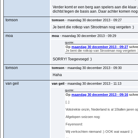
Verder komt er een berg aan spelers aan die klaar 
dichtst tegen de basis aan. Daar achter komen nog 
tomson
tomson
- maandag 30 december 2013 - 09:27
Je bent die rotkop van Strootman nog vergeten :)
moa
moa
- maandag 30 december 2013 - 09:29
quote:
Op
maandag 30 december 2013 - 09:27
schre
Je bent die rotkop van Strootman nog vergeten :
SORRY! Toegevoegd :)
tomson
tomson
- maandag 30 december 2013 - 09:30
Haha
van geil
van geil
- maandag 30 december 2013 - 11:13
quote:
Op
maandag 30 december 2013 - 09:16
schre
[..]
Volstrekte onzin, Nederland is al 10tallen jaren 
Afgelopen seizoen nog:
Feyenoord:
Wij verkochten niemand :) OOK wat waard :)