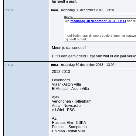
hij heeft n punt.
moa
moa
- maandag 30 december 2013 - 13:01
quote:
Op
maandag 30 december 2013 - 11:13
schree
[..]
mooi lijstje maar dit soort spelers lopen er nauwe
hij heeft n punt.
Meen je dat serieus?
Dit is een gemiddeld lijstje van wat er elk jaar verk
moa
moa
- maandag 30 december 2013 - 13:09
2012-2013
Feyenoord
Vlaar - Aston Villa
El Ahmadi - Aston Villa
Ajax
Vertonghen - Tottenham
Anita - Newcastle
vd Wiel - PSG
AZ
Rasmus Elm - CSKA
Poulsen - Sampdoria
Holman - Aston Villa