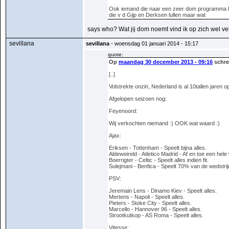
Ook iemand die naar een zeer dom programma k
die v d Gijp en Derksen lullen maar wat
says who? Wat jij dom noemt vind ik op zich wel ver
sevillana
sevillana
- woensdag 01 januari 2014 - 15:17
quote:
Op
maandag 30 december 2013 - 09:16
schre
[..]
Volstrekte onzin, Nederland is al 10tallen jaren 
Afgelopen seizoen nog:
Feyenoord:
Wij verkochten niemand :) OOK wat waard :)
Ajax:
Eriksen - Tottenham - Speelt bijna alles.
Aldeweireld - Atletico Madrid - Af en toe een hele 
Boerrigter - Celtic - Speelt alles indien fit.
Sulejmani - Benfica - Speelt 70% van de wedstrijd
PSV:
Jeremain Lens - Dinamo Kiev - Speelt alles.
Mertens - Napoli - Speelt alles.
Pieters - Stoke City - Speelt alles.
Marcello - Hannover 96 - Speelt alles.
Strootkutkop - AS Roma - Speelt alles.
Vitesse: