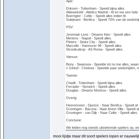
Ajax:
Eriksen - Tottenham - Speelt bijna alles.
Aldeweireld - Atletico Madrid - Af en toe een hele 
Boerrigter - Celtic - Speelt alles indien fit.
Sulejmani - Benfica - Speelt 70% van de wedstrijd
PSV:
Jeremain Lens - Dinamo Kiev - Speelt alles.
Mertens - Napoli - Speelt alles.
Pieters - Stoke City - Speelt alles.
Marcello - Hannover 96 - Speelt alles.
Strootkutkop - AS Roma - Speelt alles.
Vitesse:
Bony - Swansea - Speelde tot nu toe alles, waar
v Ginkel - Chelsea - Speelde paar wedstrijden, 
Twente:
Chadli - Tottenham - Speelt bijna alles.
Ferrader - Norwich - Speelt alles.
Douglas - Dinamo Moskou - Speelt alles.
Overig:
Heerenveen - Djuricic - Naar Benfica - Speelt af 
Groningen - Bacuna - Naar Aston Villa - Speelt al
Groningen - van Dijk - Naar Celtic - Speelt alles.
Conclusie:
We leiden nog steeds uitstekende spelers op, we
mooi lijstje maar dit soort spelers lopen er nauweli