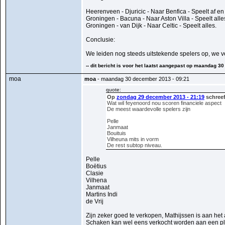
Heerenveen - Djuricic - Naar Benfica - Speelt af en
Groningen - Bacuna - Naar Aston Villa - Speelt alle
Groningen - van Dijk - Naar Celtic - Speelt alles.
Conclusie:
We leiden nog steeds uitstekende spelers op, we ve
-- dit bericht is voor het laatst aangepast op maandag 
moa
moa
- maandag 30 december 2013 - 09:21
quote:
Op
zondag 29 december 2013 - 21:19
schreef
Wat wil feyenoord nou scoren financiele aspect
De meest waardevolle spelers zijn
Pelle
Janmaat
Bouituis
Vilheuna mits in vorm
De rest subtop niveau.
Pelle
Boëtius
Clasie
Vilhena
Janmaat
Martins Indi
de Vrij
Zijn zeker goed te verkopen, Mathijssen is aan het
Schaken kan wel eens verkocht worden aan een plo