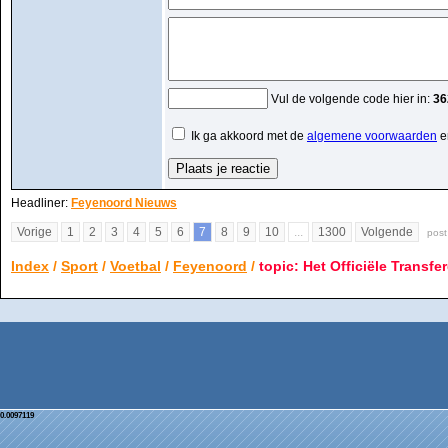
Vul de volgende code hier in:
36
Ik ga akkoord met de
algemene voorwaarden
e
Headliner:
Feyenoord Nieuws
Vorige
1
2
3
4
5
6
7
8
9
10
...
1300
Volgende
post
Index
/
Sport
/
Voetbal
/
Feyenoord
/
topic: Het Officiële Transfe
0.0097119