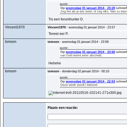
quote:
Op
woensdag 01 januari 2014 - 23:20
schreef
Zeg het als je iets weet, of zeg niks. Niet zo int
Tis een forumhunter D.
Vincent1970
Vincent1970
- woensdag 01 januari 2014 - 23:57
Teveel eer P..
tomson
tomson
- woensdag 01 januari 2014 - 23:58
quote:
Op
woensdag 01 januari 2014 - 23:50
schreef
van Geil neemt weer afscheid..
Hehehe
tomson
tomson
- donderdag 02 januari 2014 - 00:10
quote:
Op
woensdag 01 januari 2014 - 22:53
schreef
Deze week wordt t bekend
Plaats een reactie: