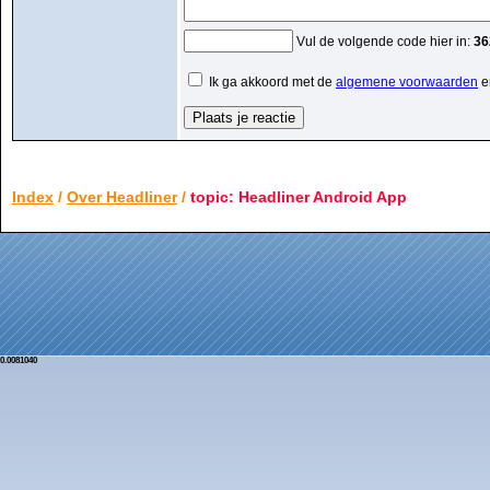
Vul de volgende code hier in:
36
Ik ga akkoord met de
algemene voorwaarden
e
Index
/
Over Headliner
/
topic: Headliner Android App
0.0081040