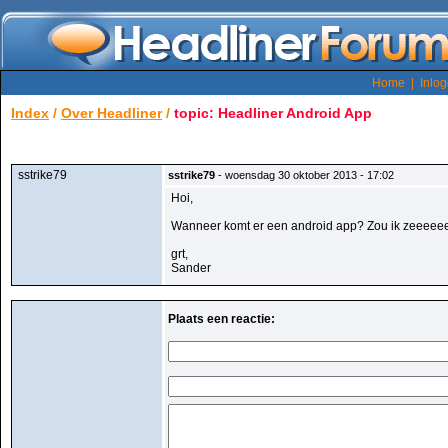
Home
|
Inlo
Index
/
Over Headliner
/
topic: Headliner Android App
sstrike79
sstrike79
- woensdag 30 oktober 2013 - 17:02
Hoi,
Wanneer komt er een android app? Zou ik zeeeeee
grt,
Sander
Plaats een reactie: