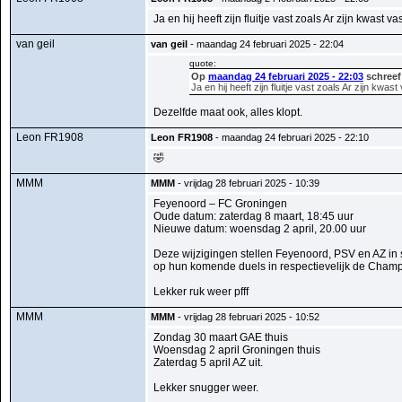
Ja en hij heeft zijn fluitje vast zoals Ar zijn kwast va
van geil
van geil
- maandag 24 februari 2025 - 22:04
quote:
Op
maandag 24 februari 2025 - 22:03
schreef
Ja en hij heeft zijn fluitje vast zoals Ar zijn kwast
Dezelfde maat ook, alles klopt.
Leon FR1908
Leon FR1908
- maandag 24 februari 2025 - 22:10
🤣
MMM
MMM
- vrijdag 28 februari 2025 - 10:39
Feyenoord – FC Groningen
Oude datum: zaterdag 8 maart, 18:45 uur
Nieuwe datum: woensdag 2 april, 20.00 uur
Deze wijzigingen stellen Feyenoord, PSV en AZ in s
op hun komende duels in respectievelijk de Cha
Lekker ruk weer pfff
MMM
MMM
- vrijdag 28 februari 2025 - 10:52
Zondag 30 maart GAE thuis
Woensdag 2 april Groningen thuis
Zaterdag 5 april AZ uit.
Lekker snugger weer.