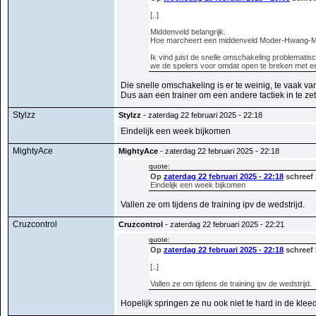
[..]
Middenveld belangrijk.
Hoe marcheert een middenveld Moder-Hwang-M
Ik vind juist de snelle omschakeling problematisc
we de spelers voor omdat open te breken met ee
Die snelle omschakeling is er te weinig, te vaak va
Dus aan een trainer om een andere tactiek in te zet
Stylzz
Stylzz
- zaterdag 22 februari 2025 - 22:18
Eindelijk een week bijkomen
MightyAce
MightyAce
- zaterdag 22 februari 2025 - 22:18
quote:
Op
zaterdag 22 februari 2025 - 22:18
schreef 
Eindelijk een week bijkomen
Vallen ze om tijdens de training ipv de wedstrijd.
Cruzcontrol
Cruzcontrol
- zaterdag 22 februari 2025 - 22:21
quote:
Op
zaterdag 22 februari 2025 - 22:18
schreef 
[..]
Vallen ze om tijdens de training ipv de wedstrijd.
Hopelijk springen ze nu ook niet te hard in de kle