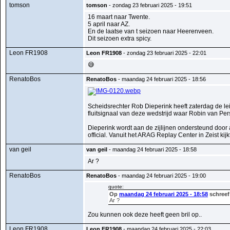
tomson
tomson
- zondag 23 februari 2025 - 19:51
16 maart naar Twente.
5 april naar AZ.
En de laatse van t seizoen naar Heerenveen.
Dit seizoen extra spicy.
Leon FR1908
Leon FR1908
- zondag 23 februari 2025 - 22:01
😅
RenatoBos
RenatoBos
- maandag 24 februari 2025 - 18:56
Scheidsrechter Rob Dieperink heeft zaterdag de lei
fluitsignaal van deze wedstrijd waar Robin van Per
Dieperink wordt aan de zijlijnen ondersteund door
official. Vanuit het ARAG Replay Center in Zeist k
van geil
van geil
- maandag 24 februari 2025 - 18:58
Ar ?
RenatoBos
RenatoBos
- maandag 24 februari 2025 - 19:00
quote:
Op
maandag 24 februari 2025 - 18:58
schreef
Ar ?
Zou kunnen ook deze heeft geen bril op..
Leon FR1908
Leon FR1908
- maandag 24 februari 2025 - 22:03