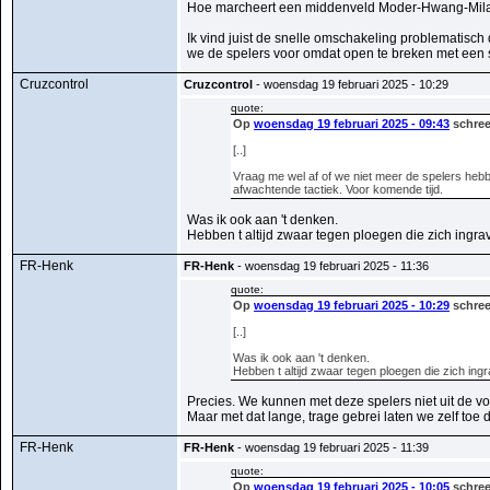
Hoe marcheert een middenveld Moder-Hwang-Mi
Ik vind juist de snelle omschakeling problematisch 
we de spelers voor omdat open te breken met een 
Cruzcontrol
Cruzcontrol
- woensdag 19 februari 2025 - 10:29
quote:
Op
woensdag 19 februari 2025 - 09:43
schree
[..]
Vraag me wel af of we niet meer de spelers heb
afwachtende tactiek. Voor komende tijd.
Was ik ook aan 't denken.
Hebben t altijd zwaar tegen ploegen die zich ingraven
FR-Henk
FR-Henk
- woensdag 19 februari 2025 - 11:36
quote:
Op
woensdag 19 februari 2025 - 10:29
schree
[..]
Was ik ook aan 't denken.
Hebben t altijd zwaar tegen ploegen die zich ingrav
Precies. We kunnen met deze spelers niet uit de vo
Maar met dat lange, trage gebrei laten we zelf toe
FR-Henk
FR-Henk
- woensdag 19 februari 2025 - 11:39
quote:
Op
woensdag 19 februari 2025 - 10:05
schree