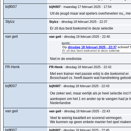
bijft007
bijft007
- maandag 17 februari 2025 - 17:54
Uit de jeugd maar wat spelers overhevelen nu,, me
Stylzz
Stylzz
- dinsdag 18 februari 2025 - 22:37
Er zit dus best toekomst in deze selectie
van geil
van geil
- dinsdag 18 februari 2025 - 22:40
quote:
Op
dinsdag 18 februari 2025 - 22:37
schreef 
Er zit dus best toekomst in deze selectie
Niet in de eredivisie.
FR-Henk
FR-Henk
- dinsdag 18 februari 2025 - 22:42
Met een trainer met passie erbij is die toekomst er.
Bosschaart cs. heeft daarin wat handreiking gebod
bijft007
bijft007
- dinsdag 18 februari 2025 - 22:43
Ow zeker wel, maar eerlijk als je heel selectie incl
aankopen om het 1 en ander op te vangen had je het
Nederlandse
van geil
van geil
- dinsdag 18 februari 2025 - 22:43
Veel te weinig kwaliteit en scorend vermogen.
We kunnen op geen enkele manier het spel maken 
bijft007
bijft007
- dinsdag 18 februari 2025 - 22:45