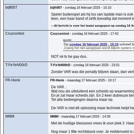
bijft007
bijft007
- zondag 16 februari 2025 - 15:10
Speler buitenspel als hij los van laatste man is oo
teen, een haar band of zelfs toevallig dat moment 
-- dit bericht is voor het laatst aangepast op zondag 16 fe
Cruzcontrol
Cruzcontrol
- zondag 16 februari 2025 - 17:42
quote:
Op
zondag 16 februari 2025 - 15:10
schreef b
Zolang het niet aangepast wordt blijven spelers 
NOT ok to be gay dus..
T-FeYeN00rD
T-FeYeN00rD
- zondag 16 februari 2025 - 23:01
Zonder VAR was die penalty blijven staan, dan verli
FR-Henk
FR-Henk
- maandag 17 februari 2025 - 10:17
De VAR...
Wat nou als uitsluitend een scheids op waarneming
En je zal maar scheids zijn. En 2 keer dubieuze be
Tel alle bedreigingen daarna maar op.
De VAR is niet dé oplossing maar techniek helpt het
MMM
MMM
- maandag 17 februari 2025 - 14:39
Met de huidige blessures vrees ik voor plek 3. Ha
Nog maar 1 fitte rechtsback over. Je middenveld is