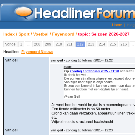
Home
|
Inlo
Index
/
Sport
/
Voetbal
/
Feyenoord
/
topic: Seizoen 2026-2027
Vorige
1
...
208
209
210
211
212
213
214
215
216
...
Headliner:
Feyenoord Nieuws
van geil
van geil
- zondag 16 februari 2025 - 12:22
quote:
Op
zondag 16 februari 2025 - 11:20
schreef L
Ik denk het wel .
Die punten zijn allang uitgezet en bepaald door een
Van zijlijn naar zijlijn is altijd haaks .
Er zou een kronkel in kunnen zitten maar daar z
kunnen hebben met een digitale lijn er naast.
@van Geil
Je weet hoe het werkt he,dat is n momentopname 
Een tiende millimeter is na 50 meter........
Grond kan gaan verzakken, apparatuur lijnen trekk
etv.
Vrijwel niets is structureel haaks/recht.
van geil
van geil
- zondag 16 februari 2025 - 12:23