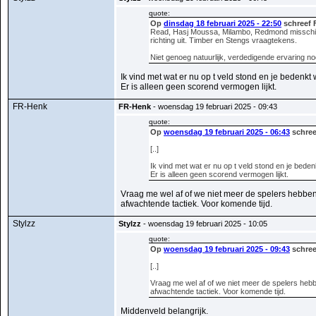
quote:
Op
dinsdag 18 februari 2025 - 22:50
schreef 
Read, Hasj Moussa, Milambo, Redmond misschien,
richting uit. Timber en Stengs vraagtekens.
Niet genoeg natuurlijk, verdedigende ervaring no
Ik vind met wat er nu op t veld stond en je bedenkt wa
Er is alleen geen scorend vermogen lijkt.
FR-Henk
FR-Henk
- woensdag 19 februari 2025 - 09:43
quote:
Op
woensdag 19 februari 2025 - 06:43
schree
[..]
Ik vind met wat er nu op t veld stond en je bedenk
Er is alleen geen scorend vermogen lijkt.
Vraag me wel af of we niet meer de spelers hebben
afwachtende tactiek. Voor komende tijd.
Stylzz
Stylzz
- woensdag 19 februari 2025 - 10:05
quote:
Op
woensdag 19 februari 2025 - 09:43
schree
[..]
Vraag me wel af of we niet meer de spelers heb
afwachtende tactiek. Voor komende tijd.
Middenveld belangrijk.