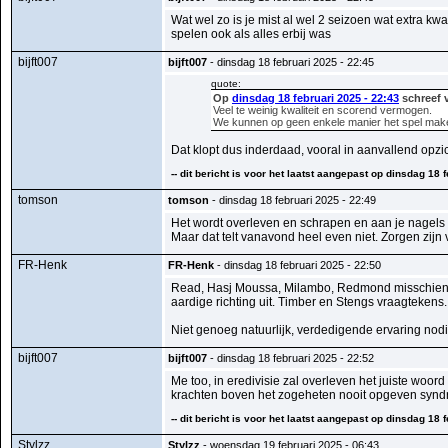
Wat wel zo is je mist al wel 2 seizoen wat extra kwa
spelen ook als alles erbij was
bijft007
bijft007
- dinsdag 18 februari 2025 - 22:45
quote:
Op
dinsdag 18 februari 2025 - 22:43
schreef v
Veel te weinig kwaliteit en scorend vermogen.
We kunnen op geen enkele manier het spel make
Dat klopt dus inderdaad, vooral in aanvallend opzich
-- dit bericht is voor het laatst aangepast op dinsdag 18 f
tomson
tomson
- dinsdag 18 februari 2025 - 22:49
Het wordt overleven en schrapen en aan je nagels n
Maar dat telt vanavond heel even niet. Zorgen zijn
FR-Henk
FR-Henk
- dinsdag 18 februari 2025 - 22:50
Read, Hasj Moussa, Milambo, Redmond misschien, H
aardige richting uit. Timber en Stengs vraagtekens.
Niet genoeg natuurlijk, verdedigende ervaring nodi
bijft007
bijft007
- dinsdag 18 februari 2025 - 22:52
Me too, in eredivisie zal overleven het juiste woor
krachten boven het zogeheten nooit opgeven syndro
-- dit bericht is voor het laatst aangepast op dinsdag 18 f
Stylzz
Stylzz
- woensdag 19 februari 2025 - 06:43