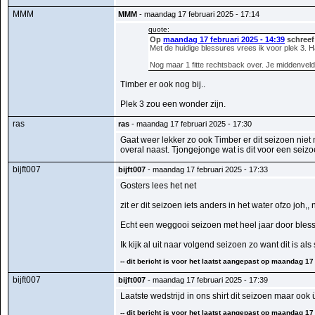
MMM
MMM
- maandag 17 februari 2025 - 17:14
quote:
Op
maandag 17 februari 2025 - 14:39
schreef
Met de huidige blessures vrees ik voor plek 3. 
Nog maar 1 fitte rechtsback over. Je middenveld
Timber er ook nog bij..
Plek 3 zou een wonder zijn.
ras
ras
- maandag 17 februari 2025 - 17:30
Gaat weer lekker zo ook Timber er dit seizoen niet 
overal naast. Tjongejonge wat is dit voor een seizo
bijft007
bijft007
- maandag 17 februari 2025 - 17:33
Gosters lees het net
zit er dit seizoen iets anders in het water ofzo joh,,
Echt een weggooi seizoen met heel jaar door blessu
Ik kijk al uit naar volgend seizoen zo want dit is al
-- dit bericht is voor het laatst aangepast op maandag 17 
bijft007
bijft007
- maandag 17 februari 2025 - 17:39
Laatste wedstrijd in ons shirt dit seizoen maar oo
-- dit bericht is voor het laatst aangepast op maandag 17 