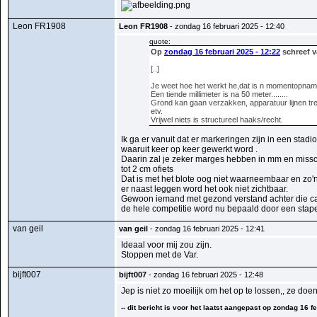
Leon FR1908
Leon FR1908
- zondag 16 februari 2025 - 12:40
quote:
Op
zondag 16 februari 2025 - 12:22
schreef v
[..]
Je weet hoe het werkt he,dat is n momentopna
Een tiende millimeter is na 50 meter........
Grond kan gaan verzakken, apparatuur lijnen tre
etv.
Vrijwel niets is structureel haaks/recht.
Ik ga er vanuit dat er markeringen zijn in een stad
waaruit keer op keer gewerkt word .
Daarin zal je zeker marges hebben in mm en missc
tot 2 cm ofiets
Dat is met het blote oog niet waarneembaar en zo'n 
er naast leggen word het ook niet zichtbaar.
Gewoon iemand met gezond verstand achter die c
de hele competitie word nu bepaald door een stape
van geil
van geil
- zondag 16 februari 2025 - 12:41
Ideaal voor mij zou zijn.
Stoppen met de Var.
bijft007
bijft007
- zondag 16 februari 2025 - 12:48
Jep is niet zo moeilijk om het op te lossen,, ze do
-- dit bericht is voor het laatst aangepast op zondag 16 fe