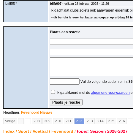
bijft007
bijft007
- vrijdag 28 februari 2025 - 11:26
Ik dacht dat clubs zoiets ook aanvragen eigenlijk bij
-- dit bericht is voor het laatst aangepast op vrijdag 28 fe
Plaats een reactie:
Vul de volgende code hier in:
36
Ik ga akkoord met de
algemene voorwaarden
e
Headliner:
Feyenoord Nieuws
Vorige
1
...
208
209
210
211
212
213
214
215
216
...
Index
/
Sport
/
Voetbal
/
Feyenoord
/
topic: Seizoen 2026-2027