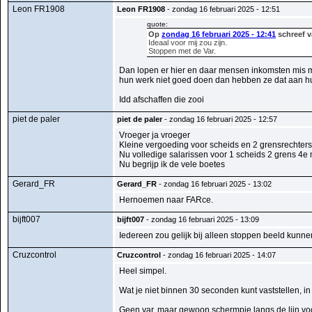
Leon FR1908
Leon FR1908
- zondag 16 februari 2025 - 12:51
quote:
Op
zondag 16 februari 2025 - 12:41
schreef v
Ideaal voor mij zou zijn.
Stoppen met de Var.
Dan lopen er hier en daar mensen inkomsten mis m
hun werk niet goed doen dan hebben ze dat aan hu
Idd afschaffen die zooi
piet de paler
piet de paler
- zondag 16 februari 2025 - 12:57
Vroeger ja vroeger
Kleine vergoeding voor scheids en 2 grensrechters...
Nu volledige salarissen voor 1 scheids 2 grens 4e
Nu begrijp ik de vele boetes
Gerard_FR
Gerard_FR
- zondag 16 februari 2025 - 13:02
Hernoemen naar FARce.
bijft007
bijft007
- zondag 16 februari 2025 - 13:09
Iedereen zou gelijk bij alleen stoppen beeld kunne
Cruzcontrol
Cruzcontrol
- zondag 16 februari 2025 - 14:07
Heel simpel.
Wat je niet binnen 30 seconden kunt vaststellen, i
Geen var, maar gewoon schermpie langs de lijn vo