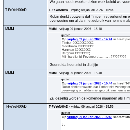
We gaan het dit weekend zien welk beleid we voe
T-FeYeN00rD
T-FeYeN00rD
- vrijdag 09 januari 2026 - 15:44
Robin denkt trouwens dat Timber niet verlengt en oo
overweging om al dan niet gebruik van hem te mak
MMM
MMM
- vrijdag 09 januari 2026 - 15:48
quote:
Op
vrijdag 09 januari 2026 - 14:41
schreef pie
Timber €€€€€€€€€€€€
Geertruida €€€€€€€€€
Hartman €€€€€€€€€
Berghuis €€€€€€€€)
Mijn hart ligt bij Feyenoord .......... ..?????????
Geertruida hoort niet in dit rijtje
MMM
MMM
- vrijdag 09 januari 2026 - 15:48
quote:
Op
vrijdag 09 januari 2026 - 15:44
schreef T-
Robin denkt trouwens dat Timber niet verlengt en 
overweging om al dan niet gebruik van hem te 
Zal gezellig worden de komende maanden als Timbe
T-FeYeN00rD
T-FeYeN00rD
- vrijdag 09 januari 2026 - 15:56
quote:
Op
vrijdag 09 januari 2026 - 15:48
schreef MM
[..]