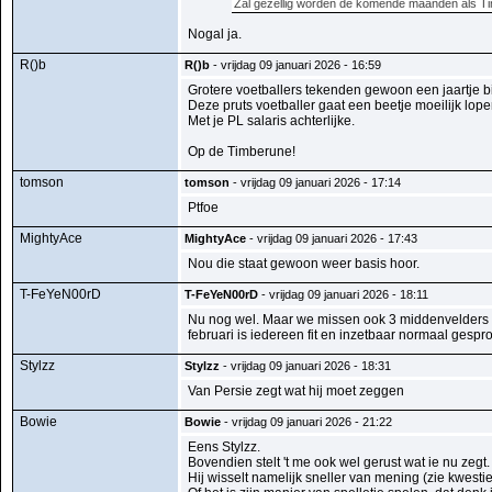
Zal gezellig worden de komende maanden als Tim
Nogal ja.
R()b
R()b
- vrijdag 09 januari 2026 - 16:59
Grotere voetballers tekenden gewoon een jaartje bi
Deze pruts voetballer gaat een beetje moeilijk lop
Met je PL salaris achterlijke.
Op de Timberune!
tomson
tomson
- vrijdag 09 januari 2026 - 17:14
Ptfoe
MightyAce
MightyAce
- vrijdag 09 januari 2026 - 17:43
Nou die staat gewoon weer basis hoor.
T-FeYeN00rD
T-FeYeN00rD
- vrijdag 09 januari 2026 - 18:11
Nu nog wel. Maar we missen ook 3 middenvelders (V
februari is iedereen fit en inzetbaar normaal gespr
Stylzz
Stylzz
- vrijdag 09 januari 2026 - 18:31
Van Persie zegt wat hij moet zeggen
Bowie
Bowie
- vrijdag 09 januari 2026 - 21:22
Eens Stylzz.
Bovendien stelt 't me ook wel gerust wat ie nu zegt.
Hij wisselt namelijk sneller van mening (zie kwest