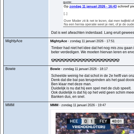
quote:
Op
zondag 11 januari 2026 - 16:43
schreef pi
[..]
Over Moder zit ik net te lezen, dat men twijfeld 
Na een hernia operatie weet je niet, of je de oud
Dat is wel afwachten inderdaad. Lang eruit geweest.
MightyAce
MightyAce
- zondag 11 januari 2026 - 17:51
Timber had niet het idee dat het nog mis zou gaan 
beter verdedigen. We moeten hiervan leren en er
🤡🤡🤡🤡🤡🤡🤡🤡🤡🤡🤡🤡🤡🤡🤡🤡🤡🤡🤡
Bowie
Bowie
- zondag 11 januari 2026 - 18:17
Scheelde weinig he dat schot in de 2e helft van on
Denk dat die bal pas terugvinden als het gaat dooi
Ben klaar met deze man.
Duidelijk is nu dat hij een spel met de club speelt.
Ook duidelijk is dat hij op het veld geen schim mee
Banken dus, en snel.
MMM
MMM
- zondag 11 januari 2026 - 19:47