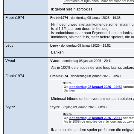
vertrekken of bijtekenen. Maar dat voor het laats
Ik geloof niet in sprookjes.
Frobin1974
Frobin1974
- donderdag 08 januari 2026 - 19:38
Hij moet nu weg, niet aankomende zomer, maar nu,
Is al 1 1/2 jaar een doorn in het oog.
Is ondankbaar naar naar Feyenoord toe, ondanks al 
Inmiddels, als men fit is, meer betere spelers, die
Leuv
Leuv
- donderdag 08 januari 2026 - 19:52
Banken
VVout
VVout
- donderdag 08 januari 2026 - 20:11
Als je 100% de emoties de vrije loop laat op zeker
Frobin1974
Frobin1974
- donderdag 08 januari 2026 - 20:40
quote:
Op
donderdag 08 januari 2026 - 19:52
schree
Banken
Minimaal tribune en hem verdomme laten betalen voo
Stylzz
Stylzz
- vrijdag 09 januari 2026 - 08:03
quote:
Op
donderdag 08 januari 2026 - 20:11
schreef
Als je 100% de emoties de vrije loop laat op ze
Ik zou nu elke andere speler prefereren die enigszi