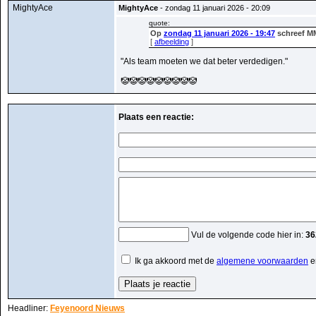
MightyAce
MightyAce
- zondag 11 januari 2026 - 20:09
quote:
Op
zondag 11 januari 2026 - 19:47
schreef M
[
afbeelding
]
"Als team moeten we dat beter verdedigen."
🤡🤡🤡🤡🤡🤡🤡🤡🤡
Plaats een reactie:
Vul de volgende code hier in:
36
Ik ga akkoord met de
algemene voorwaarden
e
Headliner:
Feyenoord Nieuws