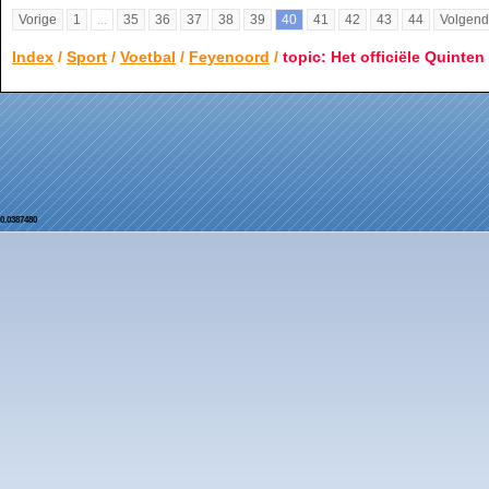
Vorige
1
...
35
36
37
38
39
40
41
42
43
44
Volgen
Index
/
Sport
/
Voetbal
/
Feyenoord
/
topic: Het officiële Quinten
0.0387480