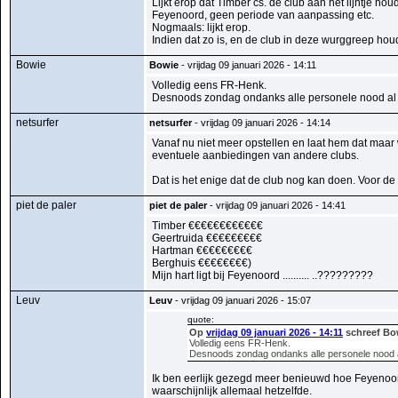
Lijkt erop dat Timber cs. de club aan het lijntje ho
Feyenoord, geen periode van aanpassing etc.
Nogmaals: lijkt erop.
Indien dat zo is, en de club in deze wurggreep houd
Bowie
Bowie
- vrijdag 09 januari 2026 - 14:11
Volledig eens FR-Henk.
Desnoods zondag ondanks alle personele nood al
netsurfer
netsurfer
- vrijdag 09 januari 2026 - 14:14
Vanaf nu niet meer opstellen en laat hem dat maar
eventuele aanbiedingen van andere clubs.
Dat is het enige dat de club nog kan doen. Voor de re
piet de paler
piet de paler
- vrijdag 09 januari 2026 - 14:41
Timber €€€€€€€€€€€€
Geertruida €€€€€€€€€
Hartman €€€€€€€€€
Berghuis €€€€€€€€)
Mijn hart ligt bij Feyenoord .......... ..?????????
Leuv
Leuv
- vrijdag 09 januari 2026 - 15:07
quote:
Op
vrijdag 09 januari 2026 - 14:11
schreef Bo
Volledig eens FR-Henk.
Desnoods zondag ondanks alle personele nood 
Ik ben eerlijk gezegd meer benieuwd hoe Feyenoor
waarschijnlijk allemaal hetzelfde.