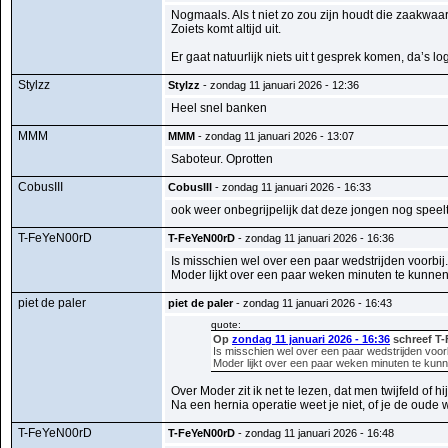
Nogmaals. Als t niet zo zou zijn houdt die zaakwaar
Zoiets komt altijd uit.
Er gaat natuurlijk niets uit t gesprek komen, da’s lo
Stylzz
Stylzz
- zondag 11 januari 2026 - 12:36
Heel snel banken
MMM
MMM
- zondag 11 januari 2026 - 13:07
Saboteur. Oprotten
CobusIII
CobusIII
- zondag 11 januari 2026 - 16:33
ook weer onbegrijpelijk dat deze jongen nog speelt
T-FeYeN00rD
T-FeYeN00rD
- zondag 11 januari 2026 - 16:36
Is misschien wel over een paar wedstrijden voorbij. 
Moder lijkt over een paar weken minuten te kunne
piet de paler
piet de paler
- zondag 11 januari 2026 - 16:43
quote:
Op
zondag 11 januari 2026 - 16:36
schreef T-
Is misschien wel over een paar wedstrijden voorbij
Moder lijkt over een paar weken minuten te ku
Over Moder zit ik net te lezen, dat men twijfeld of 
Na een hernia operatie weet je niet, of je de oude
T-FeYeN00rD
T-FeYeN00rD
- zondag 11 januari 2026 - 16:48