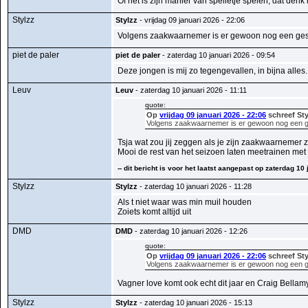
Of het is zijn manier van spelletje spelen, dat den
Stylzz
Stylzz
- vrijdag 09 januari 2026 - 22:06
Volgens zaakwaarnemer is er gewoon nog een ge
piet de paler
piet de paler
- zaterdag 10 januari 2026 - 09:54
Deze jongen is mij zo tegengevallen, in bijna alles.
Leuv
Leuv
- zaterdag 10 januari 2026 - 11:11
quote:
Op
vrijdag 09 januari 2026 - 22:06
schreef Sty
Volgens zaakwaarnemer is er gewoon nog een 
Tsja wat zou jij zeggen als je zijn zaakwaarnemer z
Mooi de rest van het seizoen laten meetrainen met <
-- dit bericht is voor het laatst aangepast op zaterdag 10
Stylzz
Stylzz
- zaterdag 10 januari 2026 - 11:28
Als t niet waar was min muil houden
Zoiets komt altijd uit
DMD
DMD
- zaterdag 10 januari 2026 - 12:26
quote:
Op
vrijdag 09 januari 2026 - 22:06
schreef Sty
Volgens zaakwaarnemer is er gewoon nog een 
Vagner love komt ook echt dit jaar en Craig Bellamy
Stylzz
Stylzz
- zaterdag 10 januari 2026 - 15:13