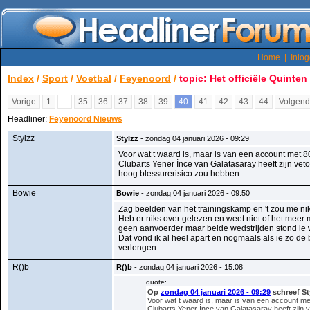
Home
|
Inlo
Index
/
Sport
/
Voetbal
/
Feyenoord
/
topic: Het officiële Quinten
Vorige
1
...
35
36
37
38
39
40
41
42
43
44
Volgen
Headliner:
Feyenoord Nieuws
Stylzz
Stylzz
- zondag 04 januari 2026 - 09:29
Voor wat t waard is, maar is van een account met 8
Clubarts Yener İnce van Galatasaray heeft zijn ve
hoog blessurerisico zou hebben.
Bowie
Bowie
- zondag 04 januari 2026 - 09:50
Zag beelden van het trainingskamp en 't zou me ni
Heb er niks over gelezen en weet niet of het meer
geen aanvoerder maar beide wedstrijden stond ie w
Dat vond ik al heel apart en nogmaals als ie zo de 
verlengen.
R()b
R()b
- zondag 04 januari 2026 - 15:08
quote:
Op
zondag 04 januari 2026 - 09:29
schreef St
Voor wat t waard is, maar is van een account me
Clubarts Yener İnce van Galatasaray heeft zijn 