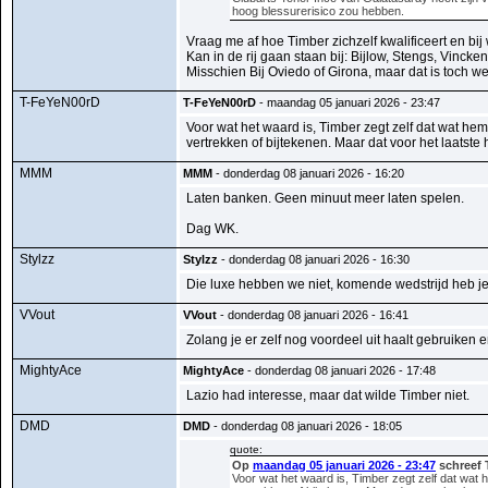
hoog blessurerisico zou hebben.
Vraag me af hoe Timber zichzelf kwalificeert en bij 
Kan in de rij gaan staan bij: Bijlow, Stengs, Vincke
Misschien Bij Oviedo of Girona, maar dat is toch we
T-FeYeN00rD
T-FeYeN00rD
- maandag 05 januari 2026 - 23:47
Voor wat het waard is, Timber zegt zelf dat wat hem
vertrekken of bijtekenen. Maar dat voor het laatste 
MMM
MMM
- donderdag 08 januari 2026 - 16:20
Laten banken. Geen minuut meer laten spelen.
Dag WK.
Stylzz
Stylzz
- donderdag 08 januari 2026 - 16:30
Die luxe hebben we niet, komende wedstrijd heb je
VVout
VVout
- donderdag 08 januari 2026 - 16:41
Zolang je er zelf nog voordeel uit haalt gebruiken 
MightyAce
MightyAce
- donderdag 08 januari 2026 - 17:48
Lazio had interesse, maar dat wilde Timber niet.
DMD
DMD
- donderdag 08 januari 2026 - 18:05
quote:
Op
maandag 05 januari 2026 - 23:47
schreef 
Voor wat het waard is, Timber zegt zelf dat wat 