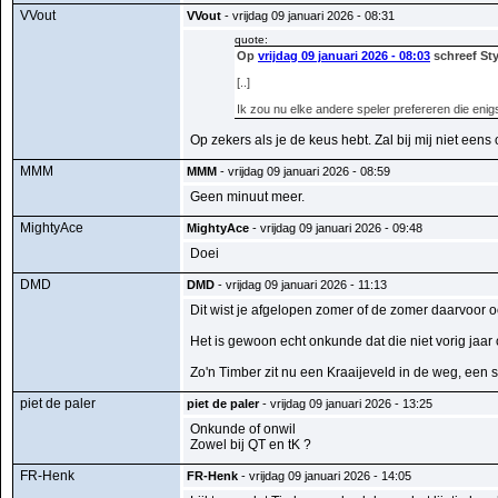
VVout
VVout
- vrijdag 09 januari 2026 - 08:31
quote:
Op
vrijdag 09 januari 2026 - 08:03
schreef Sty
[..]
Ik zou nu elke andere speler prefereren die enigs
Op zekers als je de keus hebt. Zal bij mij niet eens
MMM
MMM
- vrijdag 09 januari 2026 - 08:59
Geen minuut meer.
MightyAce
MightyAce
- vrijdag 09 januari 2026 - 09:48
Doei
DMD
DMD
- vrijdag 09 januari 2026 - 11:13
Dit wist je afgelopen zomer of de zomer daarvoor o
Het is gewoon echt onkunde dat die niet vorig jaar 
Zo'n Timber zit nu een Kraaijeveld in de weg, een 
piet de paler
piet de paler
- vrijdag 09 januari 2026 - 13:25
Onkunde of onwil
Zowel bij QT en tK ?
FR-Henk
FR-Henk
- vrijdag 09 januari 2026 - 14:05