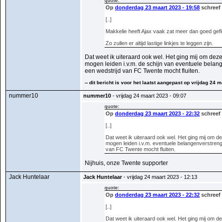
quote:
Op
donderdag 23 maart 2023 - 19:58
schreef 
[..]
Makkelie heeft Ajax vaak zat meer dan goed gefl
Zo zullen er altijd lastige linkjes te leggen zijn.
Dat weet ik uiteraard ook wel. Het ging mij om dez
mogen leiden i.v.m. de schijn van eventuele belang
een wedstrijd van FC Twente mocht fluiten.
-- dit bericht is voor het laatst aangepast op vrijdag 24 m
nummer10
nummer10
- vrijdag 24 maart 2023 - 09:07
quote:
Op
donderdag 23 maart 2023 - 22:32
schreef 
[..]
Dat weet ik uiteraard ook wel. Het ging mij om d
mogen leiden i.v.m. eventuele belangenverstrenge
van FC Twente mocht fluiten.
Nijhuis, onze Twente supporter
Jack Huntelaar
Jack Huntelaar
- vrijdag 24 maart 2023 - 12:13
quote:
Op
donderdag 23 maart 2023 - 22:32
schreef 
[..]
Dat weet ik uiteraard ook wel. Het ging mij om d