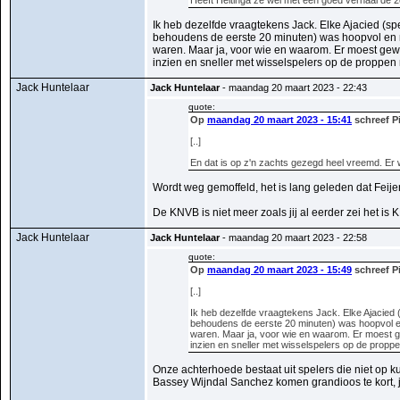
Heeft Heitinga ze wel met een goed verhaal de 2e
Ik heb dezelfde vraagtekens Jack. Elke Ajacied (spel
behoudens de eerste 20 minuten) was hoopvol en n
waren. Maar ja, voor wie en waarom. Er moest gew
inzien en sneller met wisselspelers op de proppen 
Jack Huntelaar
Jack Huntelaar
- maandag 20 maart 2023 - 22:43
quote:
Op
maandag 20 maart 2023 - 15:41
schreef Pi
[..]
En dat is op z'n zachts gezegd heel vreemd. Er w
Wordt weg gemoffeld, het is lang geleden dat Feije
De KNVB is niet meer zoals jij al eerder zei het i
Jack Huntelaar
Jack Huntelaar
- maandag 20 maart 2023 - 22:58
quote:
Op
maandag 20 maart 2023 - 15:49
schreef Pi
[..]
Ik heb dezelfde vraagtekens Jack. Elke Ajacied (s
behoudens de eerste 20 minuten) was hoopvol en
waren. Maar ja, voor wie en waarom. Er moest g
inzien en sneller met wisselspelers op de propp
Onze achterhoede bestaat uit spelers die niet op
Bassey Wijndal Sanchez komen grandioos te kort,