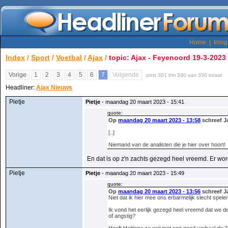
Home
|
Inlo
Index
/
Sport
/
Voetbal
/
Ajax
/
topic: Ajax - Feyenoord 19-3-2023
Vorige
1
2
3
4
5
6
7
Volgende
post 301 t/m 330 van 330 totaal
Headliner:
Ajax Nieuws
Pietje
Pietje
- maandag 20 maart 2023 - 15:41
quote:
Op
maandag 20 maart 2023 - 13:58
schreef J
[..]
Niemand van de analisten die je hier over hoort!
En dat is op z'n zachts gezegd heel vreemd. Er word
Pietje
Pietje
- maandag 20 maart 2023 - 15:49
quote:
Op
maandag 20 maart 2023 - 13:56
schreef J
Niet dat ik hier mee ons erbarmelijk slecht spelen
Ik vond het eerlijk gezegd heel vreemd dat we de
of angstig?