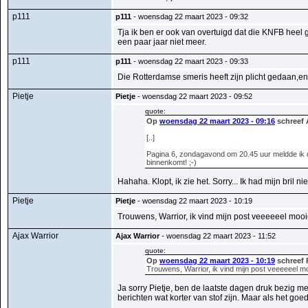
p111
p111
- woensdag 22 maart 2023 - 09:32
Tja ik ben er ook van overtuigd dat die KNFB heel 
een paar jaar niet meer.
p111
p111
- woensdag 22 maart 2023 - 09:33
Die Rotterdamse smeris heeft zijn plicht gedaan,e
Pietje
Pietje
- woensdag 22 maart 2023 - 09:52
quote:
Op
woensdag 22 maart 2023 - 09:16
schreef 
[..]
Pagina 6, zondagavond om 20.45 uur meldde ik da
binnenkomt! ;-)
Hahaha. Klopt, ik zie het. Sorry... Ik had mijn bril 
Pietje
Pietje
- woensdag 22 maart 2023 - 10:19
Trouwens, Warrior, ik vind mijn post veeeeeel mooie
Ajax Warrior
Ajax Warrior
- woensdag 22 maart 2023 - 11:52
quote:
Op
woensdag 22 maart 2023 - 10:19
schreef 
Trouwens, Warrior, ik vind mijn post veeeeeel mo
Ja sorry Pietje, ben de laatste dagen druk bezig 
berichten wat korter van stof zijn. Maar als het go