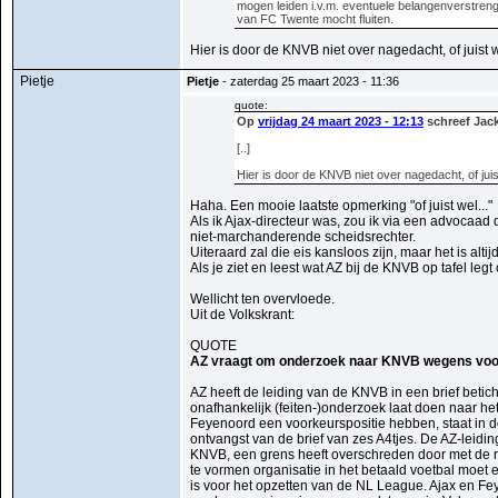
mogen leiden i.v.m. eventuele belangenverstrenge
van FC Twente mocht fluiten.
Hier is door de KNVB niet over nagedacht, of juist w
Pietje
Pietje
- zaterdag 25 maart 2023 - 11:36
quote:
Op
vrijdag 24 maart 2023 - 12:13
schreef Jack
[..]
Hier is door de KNVB niet over nagedacht, of juist
Haha. Een mooie laatste opmerking "of juist wel..."
Als ik Ajax-directeur was, zou ik via een advocaad 
niet-marchanderende scheidsrechter.
Uiteraard zal die eis kansloos zijn, maar het is alti
Als je ziet en leest wat AZ bij de KNVB op tafel legt
Wellicht ten overvloede.
Uit de Volkskrant:
QUOTE
AZ vraagt om onderzoek naar KNVB wegens voo
AZ heeft de leiding van de KNVB in een brief betic
onafhankelijk (feiten-)onderzoek laat doen naar he
Feyenoord een voorkeurspositie hebben, staat in d
ontvangst van de brief van zes A4tjes. De AZ-leidin
KNVB, een grens heeft overschreden door met de r
te vormen organisatie in het betaald voetbal moe
is voor het opzetten van de NL League. Ajax en Fey