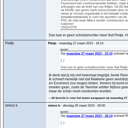
Feyenoord een voorkeurspositie hebben, staat in
ontvangst van de brief van zes A4tjes. De AZ-lei
de KNVB, een grens heeft overschreden door me
nieuw te vormen organisatie in het betaald voe
betaaldvoetbalclubs is voor het opzetten van de 
PSV, de club waar Albers eerder commissaris was, 
traineren'
UNQUOTE
Dan kan er geen scheidsrechter meer fluit Pietje. H
Pietje
Pietje
- maandag 27 maart 2023 - 18:14
quote:
Op
maandag 27 maart 2023 - 15:10
schreef r
[..]
Dan kan er geen scheidsrechter meer fluit Pietje.
Ik denk dat jij mij niet helemaal begrijpt, beste Rem
Ik schreef namelijk niet dat Makkelie geen wedstrij
en Excelsior) zou mogen leiden. Immers hij komt u
moeten gaan, zoals de Twentse arbiter Nijhuis gee
maar de schijn moet voorkomen worden.
-- dit bericht is voor het laatst aangepast op maandag 27
remco k
remco k
- dinsdag 28 maart 2023 - 09:00
quote:
Op
maandag 27 maart 2023 - 18:14
schreef Pi
[..]