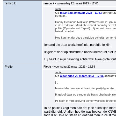
remco k
remco k
- woensdag 22 maart 2023 - 17:06
quote:
Op
maandag 20 maart 2023 - 11:53
schreef J
Even dit...
Danny Desmond Makkelie (Willemstad, 28 januari 
in de Eredivisie. Makkelie is werkzaam bij de N
politie (Operationeel Expert). Hij vervult deze b
betaald voetbal.
Hoe kan het dat deze partijdige scheidsrechter d
Iemand die daar werkt hoeft niet partijdig te zijn.
Ik geloof daar op structurele basis uberhaubt niet 
Hij heeft in mijn beleving echter wel twee grote f
Pietje
Pietje
- woensdag 22 maart 2023 - 18:58
quote:
Op
woensdag 22 maart 2023 - 17:06
schreef 
[..]
Iemand die daar werkt hoeft niet partijdig te zijn.
Ik geloof daar op structurele basis uberhaubt nie
Hij heeft in mijn beleving echter wel twee grote
In de politiek zegt men dan dat je te allen tijde 
partijdigheid. Uit dien hoofde was het van de KNVB 
toch discussie ontstaan en dat had men in Zeist 