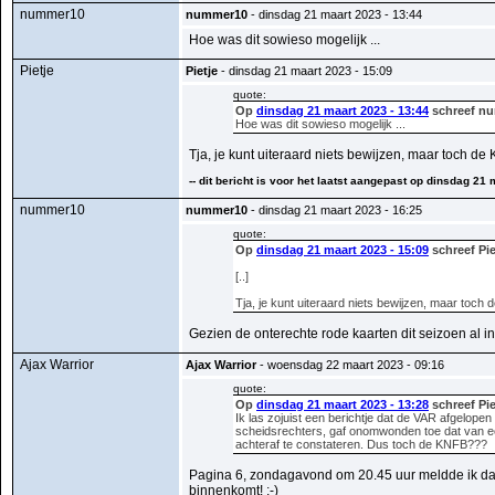
nummer10
nummer10
- dinsdag 21 maart 2023 - 13:44
Hoe was dit sowieso mogelijk ...
Pietje
Pietje
- dinsdag 21 maart 2023 - 15:09
quote:
Op
dinsdag 21 maart 2023 - 13:44
schreef nu
Hoe was dit sowieso mogelijk ...
Tja, je kunt uiteraard niets bewijzen, maar toch d
-- dit bericht is voor het laatst aangepast op dinsdag 21 
nummer10
nummer10
- dinsdag 21 maart 2023 - 16:25
quote:
Op
dinsdag 21 maart 2023 - 15:09
schreef Pie
[..]
Tja, je kunt uiteraard niets bewijzen, maar toc
Gezien de onterechte rode kaarten dit seizoen al i
Ajax Warrior
Ajax Warrior
- woensdag 22 maart 2023 - 09:16
quote:
Op
dinsdag 21 maart 2023 - 13:28
schreef Pie
Ik las zojuist een berichtje dat de VAR afgelop
scheidsrechters, gaf onomwonden toe dat van ee
achteraf te constateren. Dus toch de KNFB???
Pagina 6, zondagavond om 20.45 uur meldde ik dat 
binnenkomt! ;-)