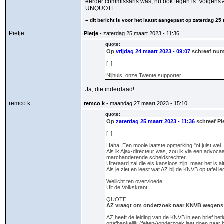
eerder commissaris was, nu ook tegen is. Volgens AZ p
UNQUOTE
-- dit bericht is voor het laatst aangepast op zaterdag 25
Pietje
Pietje
- zaterdag 25 maart 2023 - 11:36
quote:
Op
vrijdag 24 maart 2023 - 09:07
schreef num
[..]
Nijhuis, onze Twente supporter
Ja, die inderdaad!
remco k
remco k
- maandag 27 maart 2023 - 15:10
quote:
Op
zaterdag 25 maart 2023 - 11:36
schreef Pi
[..]
Haha. Een mooie laatste opmerking "of juist wel..
Als ik Ajax-directeur was, zou ik via een advocaa
marchanderende scheidsrechter.
Uiteraard zal die eis kansloos zijn, maar het is al
Als je ziet en leest wat AZ bij de KNVB op tafel l
Wellicht ten overvloede.
Uit de Volkskrant:
QUOTE
AZ vraagt om onderzoek naar KNVB wegens 
AZ heeft de leiding van de KNVB in een brief bet
onafhankelijk (feiten-)onderzoek laat doen naar