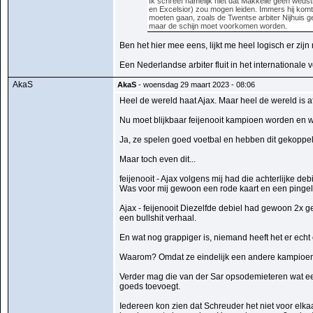
Ik schreef namelijk niet dat Makkelie geen wedst
en Excelsior) zou mogen leiden. Immers hij komt
moeten gaan, zoals de Twentse arbiter Nijhuis g
maar de schijn moet voorkomen worden.
Ben het hier mee eens, lijkt me heel logisch er zij
Een Nederlandse arbiter fluit in het internationale
AkaS
AkaS
- woensdag 29 maart 2023 - 08:06
Heel de wereld haat Ajax. Maar heel de wereld is af
Nu moet blijkbaar feijenooit kampioen worden en w
Ja, ze spelen goed voetbal en hebben dit gekoppeld
Maar toch even dit...
feijenooit - Ajax volgens mij had die achterlijke de
Was voor mij gewoon een rode kaart en een pingel
Ajax - feijenooit Diezelfde debiel had gewoon 2x 
een bullshit verhaal.
En wat nog grappiger is, niemand heeft het er ech
Waarom? Omdat ze eindelijk een andere kampio
Verder mag die van der Sar opsodemieteren wat een
goeds toevoegt.
Iedereen kon zien dat Schreuder het niet voor elkaa