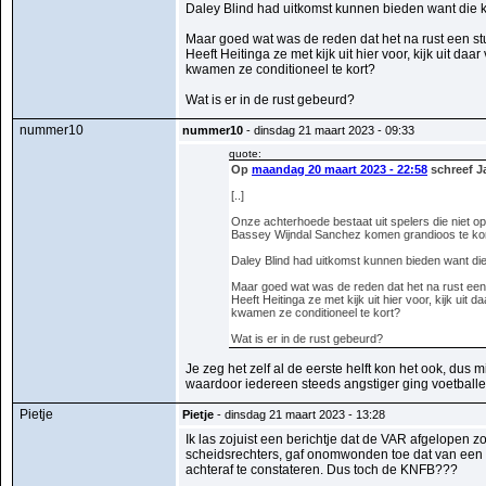
Daley Blind had uitkomst kunnen bieden want die k
Maar goed wat was de reden dat het na rust een st
Heeft Heitinga ze met kijk uit hier voor, kijk uit daa
kwamen ze conditioneel te kort?
Wat is er in de rust gebeurd?
nummer10
nummer10
- dinsdag 21 maart 2023 - 09:33
quote:
Op
maandag 20 maart 2023 - 22:58
schreef J
[..]
Onze achterhoede bestaat uit spelers die niet 
Bassey Wijndal Sanchez komen grandioos te kor
Daley Blind had uitkomst kunnen bieden want die
Maar goed wat was de reden dat het na rust een
Heeft Heitinga ze met kijk uit hier voor, kijk uit
kwamen ze conditioneel te kort?
Wat is er in de rust gebeurd?
Je zeg het zelf al de eerste helft kon het ook, dus
waardoor iedereen steeds angstiger ging voetballe
Pietje
Pietje
- dinsdag 21 maart 2023 - 13:28
Ik las zojuist een berichtje dat de VAR afgelopen 
scheidsrechters, gaf onomwonden toe dat van een 
achteraf te constateren. Dus toch de KNFB???