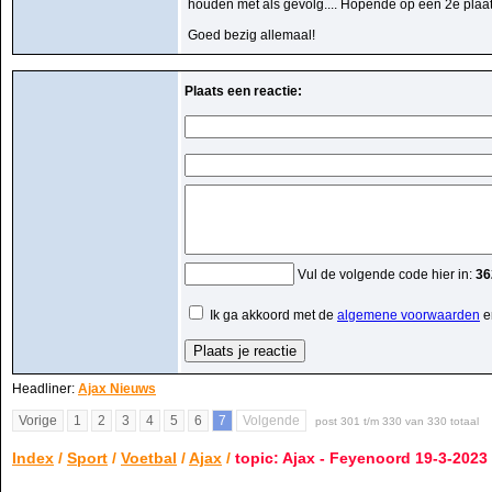
houden met als gevolg.... Hopende op een 2e plaats 
Goed bezig allemaal!
Plaats een reactie:
Vul de volgende code hier in:
36
Ik ga akkoord met de
algemene voorwaarden
e
Headliner:
Ajax Nieuws
Vorige
1
2
3
4
5
6
7
Volgende
post 301 t/m 330 van 330 totaal
Index
/
Sport
/
Voetbal
/
Ajax
/
topic: Ajax - Feyenoord 19-3-2023