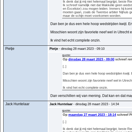
Ik denk dat jij mij niet helemaal begrijpt, beste R
Ik schreef namelijk niet dat Makkelie geen wedst
en Excelsior) zou mogen leiden. Immers hij komt
moeten gaan, zoals de Twentse arbiter Nijhuis g
maar de schijn moet voorkomen worden.
Dan ben je dus een hele hoop wedstrijden kwijt. E
Misschien woont zijn favoriete neef wel in Utrecht 
Ik vind het echt complete onzin.
Pietje
Pietje
- dinsdag 28 maart 2023 - 09:10
quote:
Op
dinsdag 28 maart 2023 - 09:00
schreef re
[..]
Dan ben je dus een hele hoop wedstrijden kwijt.
Misschien woont zijn favoriete neef wel in Utrec
Ik vind het echt complete onzin.
Dan verschillen wij van mening. Dat kan en dat ma
Jack Huntelaar
Jack Huntelaar
- dinsdag 28 maart 2023 - 14:34
quote:
Op
maandag 27 maart 2023 - 18:14
schreef Pi
[..]
Ik denk dat jij mij niet helemaal begrijpt, beste R