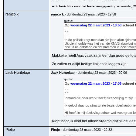
-- dit bericht is voor het laatst aangepast op woensdag 2
remco k
remco k
- donderdag 23 maart 2023 - 19:58
quote:
Op
woensdag 22 maart 2023 - 18:58
schreef 
[..]
In de politiek zegt men dan dat je te allen tijde
Uit dien hoofde was het van de KNVB absoluut nie
discussie ontstaan en dat had men in Zeist mo
Makkelie heeft Ajax vaak zat meer dan goed geflot
Zo zullen er altijd lastige linkjes te leggen zijn.
Jack Huntelaar
Jack Huntelaar
- donderdag 23 maart 2023 - 20:06
quote:
Op
woensdag 22 maart 2023 - 17:06
schreef 
[..]
Iemand die daar werkt hoeft niet partijdig te zijn.
Ik geloof daar op structurele basis uberhaubt nie
Hij heeft in mijn beleving echter wel twee grote
Klopt hoor, ik vind het alleen vreemd dat hij de kl
Pietje
Pietje
- donderdag 23 maart 2023 - 22:32