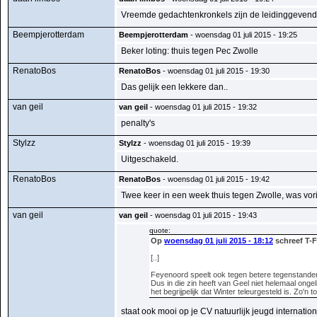
Vreemde gedachtenkronkels zijn de leidinggevend
Beempjerotterdam
Beempjerotterdam
- woensdag 01 juli 2015 - 19:25
Beker loting: thuis tegen Pec Zwolle
RenatoBos
RenatoBos
- woensdag 01 juli 2015 - 19:30
Das gelijk een lekkere dan..
van geil
van geil
- woensdag 01 juli 2015 - 19:32
penalty's
Stylzz
Stylzz
- woensdag 01 juli 2015 - 19:39
Uitgeschakeld.
RenatoBos
RenatoBos
- woensdag 01 juli 2015 - 19:42
Twee keer in een week thuis tegen Zwolle, was vori
van geil
van geil
- woensdag 01 juli 2015 - 19:43
quote:
Op
woensdag 01 juli 2015 - 18:12
schreef T-
[..]
Feyenoord speelt ook tegen betere tegenstanders
Dus in die zin heeft van Geel niet helemaal ongel
het begrijpelijk dat Winter teleurgesteld is. Zo'
staat ook mooi op je CV natuurlijk jeugd internation