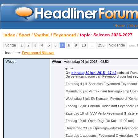
Home
|
Inlo
Index
/
Sport
/
Voetbal
/
Feyenoord
/
topic: Seizoen 2026-2027
Vorige
1
2
3
4
5
6
7
8
9
10
...
253
Volgende
post 
Headliner:
Feyenoord Nieuws
VVout
VVout
- woensdag 01 juli 2015 - 08:52
quote:
Op
dinsdag 30 juni 2015 - 17:42
schreef Rena
De oefencampagne van Feyenoord voor het seizoe
Zaterdag 4 juli: Sportclub Feyenoord Feyenoord
Maandag 6 juli: Vertrek naar trainingskamp Ooste
Woensdag 8 juli: SV Kematen Feyenoord (Kemat
Zondag 12 juli: Fortuna Düsseldorf Feyenoord (K
Zaterdag 18 juli: VVV Venlo Feyenoord (Halstere
Zondag 19 juli: Open Dag (De Kuip, 11.00 uur)
Donderdag 23 juli: Openingswedstrijd Feyenoor
Zaterdag 1 augustus: Feyenoord Olympiakos FC