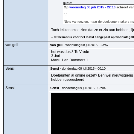
quote:
Op
woensdag 08 juli 2015 - 22:16
schreef van
[..]
Niets van gezien, maar de doelpuntenmakers ma
Toch lekker om te zien dat ze er zin aan hebben, fij
-- dit bericht is voor het laatst aangepast op woensdag 08
van geil
van geil
- woensdag 08 juli 2015 - 23:57
het was dus 3 Te Vrede
3 Jari
Manu 1 en Dammers 1
Sensi
Sensi
- donderdag 09 juli 2015 - 00:10
Doelpunten al online gezet? Ben wel nieuwsgierig n
hebben gepresteerd.
Sensi
Sensi
- donderdag 09 juli 2015 - 02:04