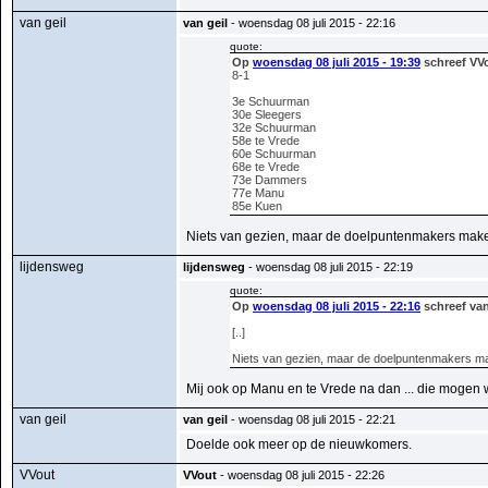
van geil
van geil
- woensdag 08 juli 2015 - 22:16
quote:
Op
woensdag 08 juli 2015 - 19:39
schreef VVo
8-1
3e Schuurman
30e Sleegers
32e Schuurman
58e te Vrede
60e Schuurman
68e te Vrede
73e Dammers
77e Manu
85e Kuen
Niets van gezien, maar de doelpuntenmakers make
lijdensweg
lijdensweg
- woensdag 08 juli 2015 - 22:19
quote:
Op
woensdag 08 juli 2015 - 22:16
schreef van
[..]
Niets van gezien, maar de doelpuntenmakers ma
Mij ook op Manu en te Vrede na dan ... die mogen w
van geil
van geil
- woensdag 08 juli 2015 - 22:21
Doelde ook meer op de nieuwkomers.
VVout
VVout
- woensdag 08 juli 2015 - 22:26