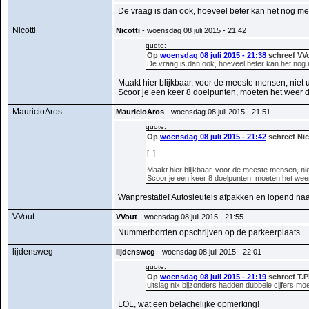
De vraag is dan ook, hoeveel beter kan het nog met
Nicotti
Nicotti
- woensdag 08 juli 2015 - 21:42
quote:
Op
woensdag 08 juli 2015 - 21:38
schreef VVo
De vraag is dan ook, hoeveel beter kan het nog 
Maakt hier blijkbaar, voor de meeste mensen, niet uit
Scoor je een keer 8 doelpunten, moeten het weer dub
MauricioAros
MauricioAros
- woensdag 08 juli 2015 - 21:51
quote:
Op
woensdag 08 juli 2015 - 21:42
schreef Nic
[..]
Maakt hier blijkbaar, voor de meeste mensen, niet 
Scoor je een keer 8 doelpunten, moeten het weer d
Wanprestatie! Autosleutels afpakken en lopend naa
VVout
VVout
- woensdag 08 juli 2015 - 21:55
Nummerborden opschrijven op de parkeerplaats.
lijdensweg
lijdensweg
- woensdag 08 juli 2015 - 22:01
quote:
Op
woensdag 08 juli 2015 - 21:19
schreef T.P
uitslag nix bijzonders hadden dubbele cijfers moe
LOL, wat een belachelijke opmerking!