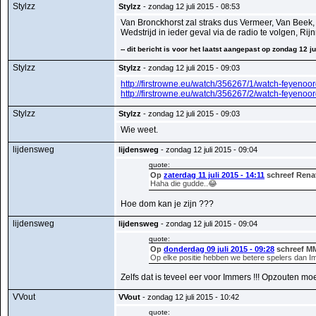
Stylzz
Stylzz
- zondag 12 juli 2015 - 08:53
Van Bronckhorst zal straks dus Vermeer, Van Beek, 
Wedstrijd in ieder geval via de radio te volgen, Ri
-- dit bericht is voor het laatst aangepast op zondag 12 ju
Stylzz
Stylzz
- zondag 12 juli 2015 - 09:03
http://firstrowne.eu/watch/356267/1/watch-feyenoor
http://firstrowne.eu/watch/356267/2/watch-feyenoor
Stylzz
Stylzz
- zondag 12 juli 2015 - 09:03
Wie weet.
lijdensweg
lijdensweg
- zondag 12 juli 2015 - 09:04
quote:
Op
zaterdag 11 juli 2015 - 14:11
schreef Rena
Haha die gudde..😂
Hoe dom kan je zijn ???
lijdensweg
lijdensweg
- zondag 12 juli 2015 - 09:04
quote:
Op
donderdag 09 juli 2015 - 09:28
schreef M
Op elke positie hebben we betere spelers dan Im
Zelfs dat is teveel eer voor Immers !!! Opzouten moet
VVout
VVout
- zondag 12 juli 2015 - 10:42
quote: