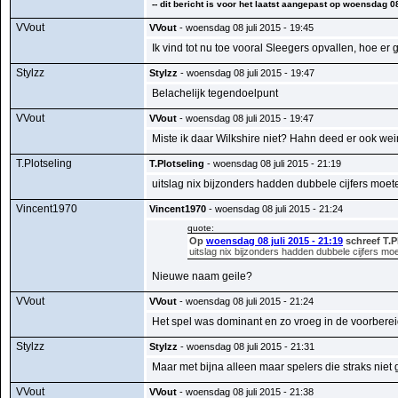
-- dit bericht is voor het laatst aangepast op woensdag 08
VVout
VVout
- woensdag 08 juli 2015 - 19:45
Ik vind tot nu toe vooral Sleegers opvallen, hoe er 
Stylzz
Stylzz
- woensdag 08 juli 2015 - 19:47
Belachelijk tegendoelpunt
VVout
VVout
- woensdag 08 juli 2015 - 19:47
Miste ik daar Wilkshire niet? Hahn deed er ook wei
T.Plotseling
T.Plotseling
- woensdag 08 juli 2015 - 21:19
uitslag nix bijzonders hadden dubbele cijfers moete
Vincent1970
Vincent1970
- woensdag 08 juli 2015 - 21:24
quote:
Op
woensdag 08 juli 2015 - 21:19
schreef T.P
uitslag nix bijzonders hadden dubbele cijfers moe
Nieuwe naam geile?
VVout
VVout
- woensdag 08 juli 2015 - 21:24
Het spel was dominant en zo vroeg in de voorbereid
Stylzz
Stylzz
- woensdag 08 juli 2015 - 21:31
Maar met bijna alleen maar spelers die straks niet 
VVout
VVout
- woensdag 08 juli 2015 - 21:38