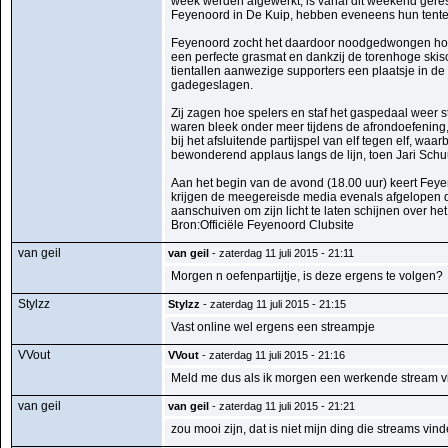
week werden afgewerkt, is vanaf dit weekend ger
Feyenoord in De Kuip, hebben eveneens hun tente
Feyenoord zocht het daardoor noodgedwongen hoge
een perfecte grasmat en dankzij de torenhoge ski
tientallen aanwezige supporters een plaatsje in d
gadegeslagen.
Zij zagen hoe spelers en staf het gaspedaal weer s
waren bleek onder meer tijdens de afrondoefening
bij het afsluitende partijspel van elf tegen elf, w
bewonderend applaus langs de lijn, toen Jari Sch
Aan het begin van de avond (18.00 uur) keert Fey
krijgen de meegereisde media evenals afgelopen di
aanschuiven om zijn licht te laten schijnen over he
Bron:Officiële Feyenoord Clubsite
van geil
van geil
- zaterdag 11 juli 2015 - 21:11
Morgen n oefenpartijtje, is deze ergens te volgen?
Stylzz
Stylzz
- zaterdag 11 juli 2015 - 21:15
Vast online wel ergens een streampje
VVout
VVout
- zaterdag 11 juli 2015 - 21:16
Meld me dus als ik morgen een werkende stream vind
van geil
van geil
- zaterdag 11 juli 2015 - 21:21
zou mooi zijn, dat is niet mijn ding die streams vind