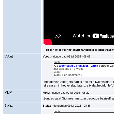
-- dit bericht is voor het laatst aangepast op donderdag 0
VVout
VVout
- donderdag 09 juli 2015 - 08:08
quote:
Op
woensdag 08 juli 2015 - 23:57
schreef van
het was dus 3 Te Vrede
3 Jari
Manu 1 en Dammers 1
Met die van Sleegers had ik ook mijn twijfels maar
stream en in het verslag later zie ik dat het idd. te 
MMM
MMM
- donderdag 09 juli 2015 - 08:29
Zondag gaat Gio meer met zijn beoogde basiself 
Stylzz
Stylzz
- donderdag 09 juli 2015 - 08:38
quote: