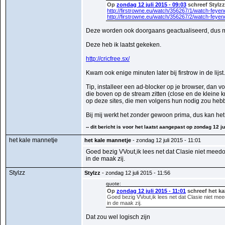
Op
zondag 12 juli 2015 - 09:03
schreef Stylzz
http://firstrowne.eu/watch/356267/1/watch-feyen
http://firstrowne.eu/watch/356267/2/watch-feyen
Deze worden ook doorgaans geactualiseerd, dus m
Deze heb ik laatst gekeken.
http://cricfree.sx/
Kwam ook enige minuten later bij firstrow in de lijst.
Tip, installeer een ad-blocker op je browser, dan 
die boven op de stream zitten (close en de kleine 
op deze sites, die men volgens hun nodig zou heb
Bij mij werkt het zonder gewoon prima, dus kan het 
-- dit bericht is voor het laatst aangepast op zondag 12 ju
het kale mannetje
het kale mannetje
- zondag 12 juli 2015 - 11:01
Goed bezig VVout,ik lees net dat Clasie niet meedoet
in de maak zij.
Stylzz
Stylzz
- zondag 12 juli 2015 - 11:56
quote:
Op
zondag 12 juli 2015 - 11:01
schreef het ka
Goed bezig VVout,ik lees net dat Clasie niet meed
in de maak zij.
Dat zou wel logisch zijn