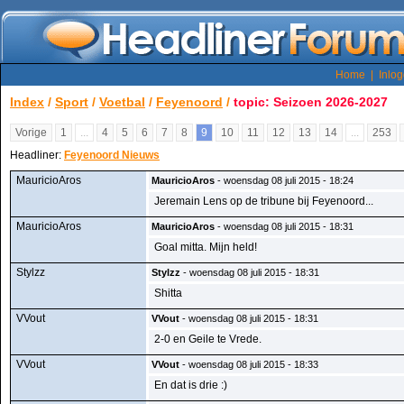
Home
|
Inlo
Index
/
Sport
/
Voetbal
/
Feyenoord
/
topic: Seizoen 2026-2027
Vorige
1
...
4
5
6
7
8
9
10
11
12
13
14
...
253
Headliner:
Feyenoord Nieuws
MauricioAros
MauricioAros
- woensdag 08 juli 2015 - 18:24
Jeremain Lens op de tribune bij Feyenoord...
MauricioAros
MauricioAros
- woensdag 08 juli 2015 - 18:31
Goal mitta. Mijn held!
Stylzz
Stylzz
- woensdag 08 juli 2015 - 18:31
Shitta
VVout
VVout
- woensdag 08 juli 2015 - 18:31
2-0 en Geile te Vrede.
VVout
VVout
- woensdag 08 juli 2015 - 18:33
En dat is drie :)