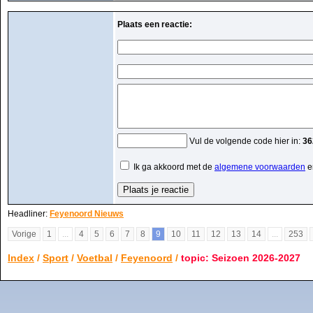
Plaats een reactie:
Vul de volgende code hier in:
36
Ik ga akkoord met de
algemene voorwaarden
e
Headliner:
Feyenoord Nieuws
Vorige
1
...
4
5
6
7
8
9
10
11
12
13
14
...
253
Index
/
Sport
/
Voetbal
/
Feyenoord
/
topic: Seizoen 2026-2027