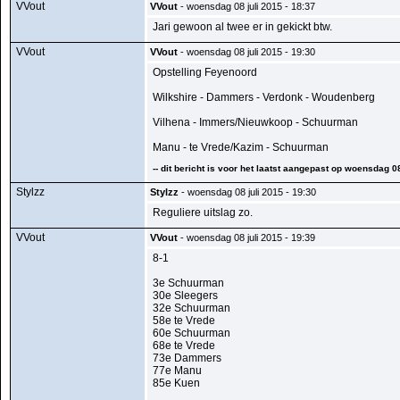
VVout
VVout
- woensdag 08 juli 2015 - 18:37
Jari gewoon al twee er in gekickt btw.
VVout
VVout
- woensdag 08 juli 2015 - 19:30
Opstelling Feyenoord
Wilkshire - Dammers - Verdonk - Woudenberg
Vilhena - Immers/Nieuwkoop - Schuurman
Manu - te Vrede/Kazim - Schuurman
-- dit bericht is voor het laatst aangepast op woensdag 08
Stylzz
Stylzz
- woensdag 08 juli 2015 - 19:30
Reguliere uitslag zo.
VVout
VVout
- woensdag 08 juli 2015 - 19:39
8-1
3e Schuurman
30e Sleegers
32e Schuurman
58e te Vrede
60e Schuurman
68e te Vrede
73e Dammers
77e Manu
85e Kuen