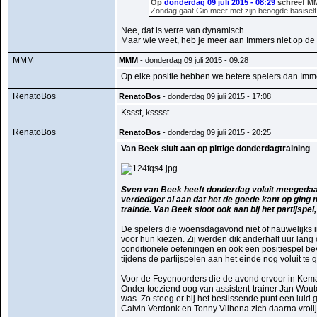
Op
donderdag 09 juli 2015 - 08:29
schreef M
Zondag gaat Gio meer met zijn beoogde basisel
Nee, dat is verre van dynamisch.
Maar wie weet, heb je meer aan Immers niet op de 
MMM
MMM
- donderdag 09 juli 2015 - 09:28
Op elke positie hebben we betere spelers dan Imme
RenatoBos
RenatoBos
- donderdag 09 juli 2015 - 17:08
Kssst, ksssst..
RenatoBos
RenatoBos
- donderdag 09 juli 2015 - 20:25
Van Beek sluit aan op pittige donderdagtraining
Sven van Beek heeft donderdag voluit meegedaan
verdediger al aan dat het de goede kant op ging m
trainde. Van Beek sloot ook aan bij het partijspe
De spelers die woensdagavond niet of nauwelijks i
voor hun kiezen. Zij werden dik anderhalf uur lang
conditionele oefeningen en ook een positiespel b
tijdens de partijspelen aan het einde nog voluit te 
Voor de Feyenoorders die de avond ervoor in Kemat
Onder toeziend oog van assistent-trainer Jan Wouter
was. Zo steeg er bij het beslissende punt een lui
Calvin Verdonk en Tonny Vilhena zich daarna vroli