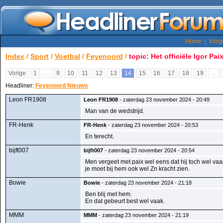
Home
|
Inlo
Index
/
Sport
/
Voetbal
/
Feyenoord
/
topic: Het officiële Igor Pai
Vorige
1
...
9
10
11
12
13
14
15
16
17
18
19
...
Headliner:
Feyenoord Nieuws
Leon FR1908
Leon FR1908
- zaterdag 23 november 2024 - 20:49
Man van de wedstrijd.
FR-Henk
FR-Henk
- zaterdag 23 november 2024 - 20:53
En terecht.
bijft007
bijft007
- zaterdag 23 november 2024 - 20:54
Men vergeet met paix wel eens dat hij toch wel vaak
je moet bij hem ook wel Zn kracht zien.
Bowie
Bowie
- zaterdag 23 november 2024 - 21:18
Ben blij met hem.
En dat gebeurt best wel vaak.
MMM
MMM
- zaterdag 23 november 2024 - 21:19