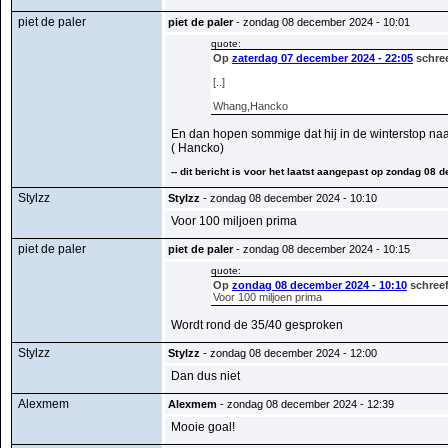
piet de paler
piet de paler
- zondag 08 december 2024 - 10:01
quote:
Op
zaterdag 07 december 2024 - 22:05
schree
[..]
Whang,Hancko
En dan hopen sommige dat hij in de winterstop naar
( Hancko)
-- dit bericht is voor het laatst aangepast op zondag 08 
Stylzz
Stylzz
- zondag 08 december 2024 - 10:10
Voor 100 miljoen prima
piet de paler
piet de paler
- zondag 08 december 2024 - 10:15
quote:
Op
zondag 08 december 2024 - 10:10
schreef
Voor 100 miljoen prima
Wordt rond de 35/40 gesproken
Stylzz
Stylzz
- zondag 08 december 2024 - 12:00
Dan dus niet
Alexmem
Alexmem
- zondag 08 december 2024 - 12:39
Mooie goal!