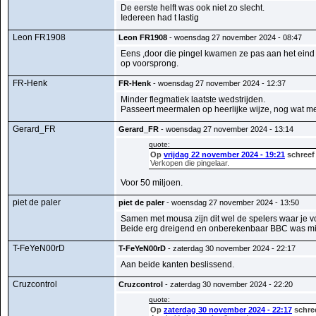
De eerste helft was ook niet zo slecht.
Iedereen had t lastig
Leon FR1908
Leon FR1908
- woensdag 27 november 2024 - 08:47
Eens ,door die pingel kwamen ze pas aan het eind 
op voorsprong.
FR-Henk
FR-Henk
- woensdag 27 november 2024 - 12:37
Minder flegmatiek laatste wedstrijden.
Passeert meermalen op heerlijke wijze, nog wat me
Gerard_FR
Gerard_FR
- woensdag 27 november 2024 - 13:14
quote:
Op
vrijdag 22 november 2024 - 19:21
schreef
Verkopen die pingelaar.
Voor 50 miljoen.
piet de paler
piet de paler
- woensdag 27 november 2024 - 13:50
Samen met mousa zijn dit wel de spelers waar je vo
Beide erg dreigend en onberekenbaar BBC was min
T-FeYeN00rD
T-FeYeN00rD
- zaterdag 30 november 2024 - 22:17
Aan beide kanten beslissend.
Cruzcontrol
Cruzcontrol
- zaterdag 30 november 2024 - 22:20
quote:
Op
zaterdag 30 november 2024 - 22:17
schre