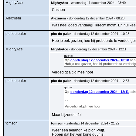
MightyAce
MightyAce
- woensdag 11 december 2024 - 23:40
Cashen
Alexmem
Alexmem
- donderdag 12 december 2024 - 08:28
Was heel goed vandaag! Terecht motm. En nul keer
piet de paler
piet de paler
- donderdag 12 december 2024 - 10:28
Heb je ook gezien, hoe hij probeerde te verdedigen...
MightyAce
MightyAce
- donderdag 12 december 2024 - 12:11
quote:
Op
donderdag 12 december 2024 - 10:28
schr
Heb je ook gezien, hoe hij probeerde te verdedigen.
Verdedigt altijd mee hoor
piet de paler
piet de paler
- donderdag 12 december 2024 - 12:57
quote:
Op
donderdag 12 december 2024 - 12:11
schr
[..]
Verdedigt altijd mee hoor
Maar bijzonder fel......
tomson
tomson
- zaterdag 14 december 2024 - 21:22
Weer een belangrijke pion kwijt.
Hopen dat het van korte duur is.