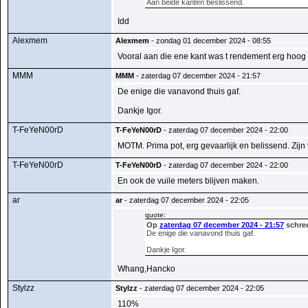
Aan beide kanten beslissend.
Idd
Alexmem
Alexmem
- zondag 01 december 2024 - 08:55
Vooral aan die ene kant was t rendement erg hoo
MMM
MMM
- zaterdag 07 december 2024 - 21:57
De enige die vanavond thuis gaf.
Dankje Igor.
T-FeYeN00rD
T-FeYeN00rD
- zaterdag 07 december 2024 - 22:00
MOTM. Prima pot, erg gevaarlijk en belissend. Zij
T-FeYeN00rD
T-FeYeN00rD
- zaterdag 07 december 2024 - 22:00
En ook de vuile meters blijven maken.
ar
ar
- zaterdag 07 december 2024 - 22:05
quote:
Op
zaterdag 07 december 2024 - 21:57
schre
De enige die vanavond thuis gaf.
Dankje Igor.
Whang,Hancko
Stylzz
Stylzz
- zaterdag 07 december 2024 - 22:05
110%