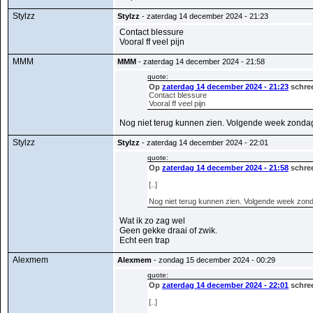
Stylzz
Stylzz
- zaterdag 14 december 2024 - 21:23
Contact blessure
Vooral ff veel pijn
MMM
MMM
- zaterdag 14 december 2024 - 21:58
quote:
Op
zaterdag 14 december 2024 - 21:23
schree
Contact blessure
Vooral ff veel pijn
Nog niet terug kunnen zien. Volgende week zonda
Stylzz
Stylzz
- zaterdag 14 december 2024 - 22:01
quote:
Op
zaterdag 14 december 2024 - 21:58
schre
[..]
Nog niet terug kunnen zien. Volgende week zon
Wat ik zo zag wel
Geen gekke draai of zwik.
Echt een trap
Alexmem
Alexmem
- zondag 15 december 2024 - 00:29
quote:
Op
zaterdag 14 december 2024 - 22:01
schree
[..]