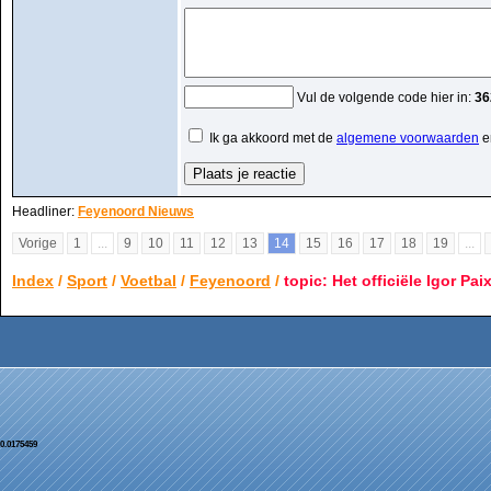
Vul de volgende code hier in:
36
Ik ga akkoord met de
algemene voorwaarden
e
Headliner:
Feyenoord Nieuws
Vorige
1
...
9
10
11
12
13
14
15
16
17
18
19
...
Index
/
Sport
/
Voetbal
/
Feyenoord
/
topic: Het officiële Igor Pai
0.0175459