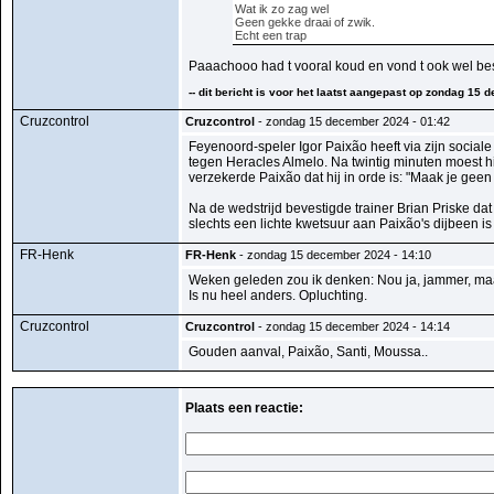
Wat ik zo zag wel
Geen gekke draai of zwik.
Echt een trap
Paaachooo had t vooral koud en vond t ook wel best
-- dit bericht is voor het laatst aangepast op zondag 1
Cruzcontrol
Cruzcontrol
- zondag 15 december 2024 - 01:42
Feyenoord-speler Igor Paixão heeft via zijn social
tegen Heracles Almelo. Na twintig minuten moest hij
verzekerde Paixão dat hij in orde is: "Maak je geen
Na de wedstrijd bevestigde trainer Brian Priske dat 
slechts een lichte kwetsuur aan Paixão's dijbeen is
FR-Henk
FR-Henk
- zondag 15 december 2024 - 14:10
Weken geleden zou ik denken: Nou ja, jammer, ma
Is nu heel anders. Opluchting.
Cruzcontrol
Cruzcontrol
- zondag 15 december 2024 - 14:14
Gouden aanval, Paixão, Santi, Moussa..
Plaats een reactie: