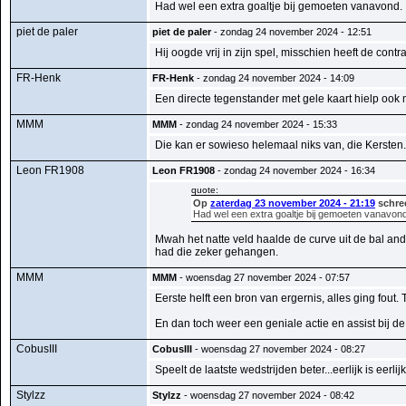
Had wel een extra goaltje bij gemoeten vanavond.
piet de paler
piet de paler
- zondag 24 november 2024 - 12:51
Hij oogde vrij in zijn spel, misschien heeft de con
FR-Henk
FR-Henk
- zondag 24 november 2024 - 14:09
Een directe tegenstander met gele kaart hielp ook
MMM
MMM
- zondag 24 november 2024 - 15:33
Die kan er sowieso helemaal niks van, die Kersten.
Leon FR1908
Leon FR1908
- zondag 24 november 2024 - 16:34
quote:
Op
zaterdag 23 november 2024 - 21:19
schre
Had wel een extra goaltje bij gemoeten vanavond
Mwah het natte veld haalde de curve uit de bal an
had die zeker gehangen.
MMM
MMM
- woensdag 27 november 2024 - 07:57
Eerste helft een bron van ergernis, alles ging fout
En dan toch weer een geniale actie en assist bij de
CobusIII
CobusIII
- woensdag 27 november 2024 - 08:27
Speelt de laatste wedstrijden beter...eerlijk is eerlijk
Stylzz
Stylzz
- woensdag 27 november 2024 - 08:42