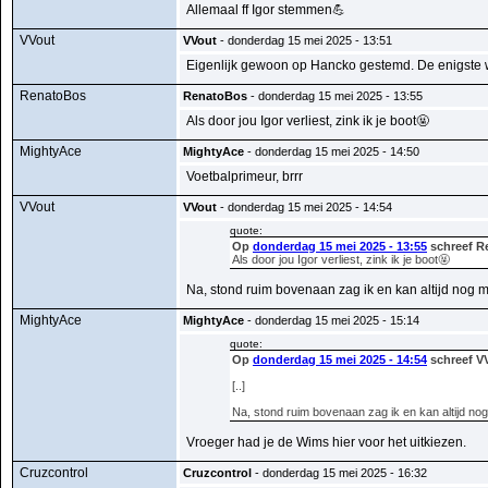
Allemaal ff Igor stemmen💪
VVout
VVout
- donderdag 15 mei 2025 - 13:51
Eigenlijk gewoon op Hancko gestemd. De enigste 
RenatoBos
RenatoBos
- donderdag 15 mei 2025 - 13:55
Als door jou Igor verliest, zink ik je boot🤬
MightyAce
MightyAce
- donderdag 15 mei 2025 - 14:50
Voetbalprimeur, brrr
VVout
VVout
- donderdag 15 mei 2025 - 14:54
quote:
Op
donderdag 15 mei 2025 - 13:55
schreef R
Als door jou Igor verliest, zink ik je boot🤬
Na, stond ruim bovenaan zag ik en kan altijd no
MightyAce
MightyAce
- donderdag 15 mei 2025 - 15:14
quote:
Op
donderdag 15 mei 2025 - 14:54
schreef V
[..]
Na, stond ruim bovenaan zag ik en kan altijd 
Vroeger had je de Wims hier voor het uitkiezen.
Cruzcontrol
Cruzcontrol
- donderdag 15 mei 2025 - 16:32