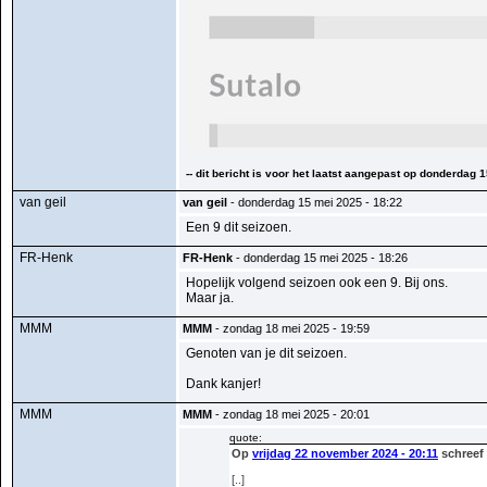
-- dit bericht is voor het laatst aangepast op donderdag 
van geil
van geil
- donderdag 15 mei 2025 - 18:22
Een 9 dit seizoen.
FR-Henk
FR-Henk
- donderdag 15 mei 2025 - 18:26
Hopelijk volgend seizoen ook een 9. Bij ons.
Maar ja.
MMM
MMM
- zondag 18 mei 2025 - 19:59
Genoten van je dit seizoen.
Dank kanjer!
MMM
MMM
- zondag 18 mei 2025 - 20:01
quote:
Op
vrijdag 22 november 2024 - 20:11
schreef
[..]