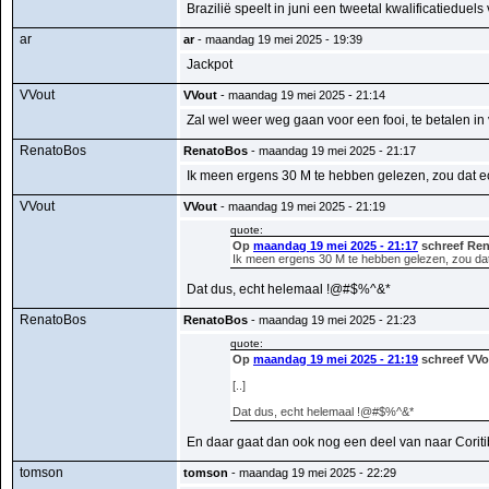
Brazilië speelt in juni een tweetal kwalificatiedue
ar
ar
- maandag 19 mei 2025 - 19:39
Jackpot
VVout
VVout
- maandag 19 mei 2025 - 21:14
Zal wel weer weg gaan voor een fooi, te betalen in 
RenatoBos
RenatoBos
- maandag 19 mei 2025 - 21:17
Ik meen ergens 30 M te hebben gelezen, zou dat ec
VVout
VVout
- maandag 19 mei 2025 - 21:19
quote:
Op
maandag 19 mei 2025 - 21:17
schreef Ren
Ik meen ergens 30 M te hebben gelezen, zou dat 
Dat dus, echt helemaal !@#$%^&*
RenatoBos
RenatoBos
- maandag 19 mei 2025 - 21:23
quote:
Op
maandag 19 mei 2025 - 21:19
schreef VVo
[..]
Dat dus, echt helemaal !@#$%^&*
En daar gaat dan ook nog een deel van naar Coriti
tomson
tomson
- maandag 19 mei 2025 - 22:29