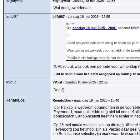
MightyAce
MightyAce
- zondag 18 mei 2025 - 22:55
Wat een geweldenaar.
bijft007
bijft007
- zondag 18 mei 2025 - 22:58
quote:
Op
zondag 18 mei 2025 - 20:01
schreef MMM 
[..]
Goed om jezelf ook eens terug te halen als je er 
Waanzinnig ontwikkeld, voornamelijk in de tweed
Paixão in zijn huidige doen is niet direct te verv
💪 Absoluut, was ook een periode voor winterstop waa
-- dit bericht is voor het laatst aangepast op zondag 18 m
VVout
VVout
- zondag 18 mei 2025 - 22:59
Doei✋
RenatoBos
RenatoBos
- maandag 19 mei 2025 - 15:40
Igor Paixão is wederom opgenomen in de voorselect
Feyenoord, maar dat leidde nog niet tot een definit
bondscoach Carlo Ancelotti heeft hem echter in het v
Op 26 mei maakt Ancelotti, die op die dag officieel
Feyenoord zou het mooi zijn als Paixão daar deel v
de Braziliaanse selectie zijn marktwaarde waarschij