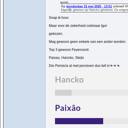
quote:
Op
donderdag 15 mei 2025 - 13:51
schreef V
Eigenlijk gewoon op Hancko gestemd. De enigst
Snap ik hoor.
Maar voor de zekerheid ookmaar Igor
gekozen.
Mag gewoon geen enkele van een ander worden.
Top 3 gewoon Feyenoord.
Paixao, Hancko, Steijn
Die Perisicis al met pensioen dus telt ni👊👊👊