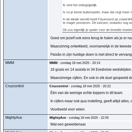
Ik vind het onbegrijpelijk.
Is nu je beste buitenspeler, maar dat zegt meer o
In de ideale wereld heeft Feyenoord op zowel lin
te mager presteren. Dit seizoen, ondanks nog we
Dit zou eigenlijk je speler voor de breedte moeten
Goed om jezelf ook eens terug te halen als je er naa
Waanzinnig ontwikkeld, voornamelijk in de tweede 
Paixão in zijn huidige doen is niet direct te vervan
MMM
MMM
- zondag 18 mei 2025 - 20:14
16 goals en 14 assists in 34 Eredivisie wedstrijden.
Waanzinnige cijfers. En ook in elk duel gespeeld d
Cruzcontrol
Cruzcontrol
- zondag 18 mei 2025 - 20:22
Één van de weinige echte toppers in dit team.
In cijfers maar ook qua instelling, geeft altijd alles
Voorbeeld voor velen.
MightyAce
MightyAce
- zondag 18 mei 2025 - 22:55
Wat een geweldenaar.