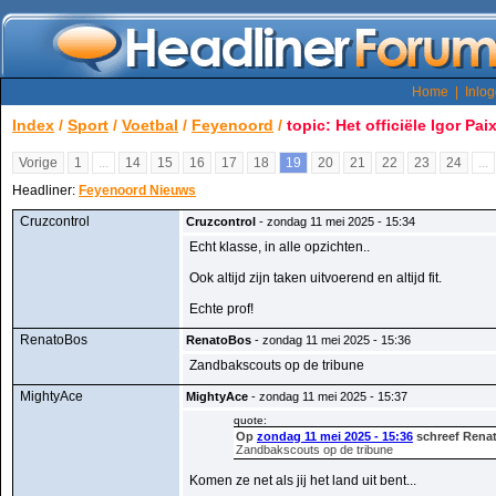
Home
|
Inlo
Index
/
Sport
/
Voetbal
/
Feyenoord
/
topic: Het officiële Igor Pai
Vorige
1
...
14
15
16
17
18
19
20
21
22
23
24
...
Headliner:
Feyenoord Nieuws
Cruzcontrol
Cruzcontrol
- zondag 11 mei 2025 - 15:34
Echt klasse, in alle opzichten..
Ook altijd zijn taken uitvoerend en altijd fit.
Echte prof!
RenatoBos
RenatoBos
- zondag 11 mei 2025 - 15:36
Zandbakscouts op de tribune
MightyAce
MightyAce
- zondag 11 mei 2025 - 15:37
quote:
Op
zondag 11 mei 2025 - 15:36
schreef Rena
Zandbakscouts op de tribune
Komen ze net als jij het land uit bent...