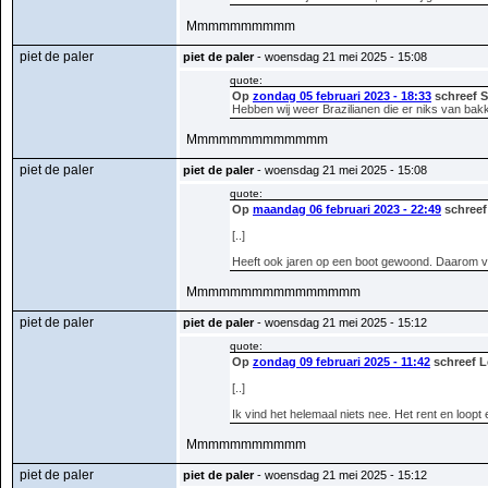
Mmmmmmmmmm
piet de paler
piet de paler
- woensdag 21 mei 2025 - 15:08
quote:
Op
zondag 05 februari 2023 - 18:33
schreef S
Hebben wij weer Brazilianen die er niks van bak
Mmmmmmmmmmmmm
piet de paler
piet de paler
- woensdag 21 mei 2025 - 15:08
quote:
Op
maandag 06 februari 2023 - 22:49
schreef
[..]
Heeft ook jaren op een boot gewoond. Daarom va
Mmmmmmmmmmmmmmmm
piet de paler
piet de paler
- woensdag 21 mei 2025 - 15:12
quote:
Op
zondag 09 februari 2025 - 11:42
schreef L
[..]
Ik vind het helemaal niets nee. Het rent en loo
Mmmmmmmmmmm
piet de paler
piet de paler
- woensdag 21 mei 2025 - 15:12