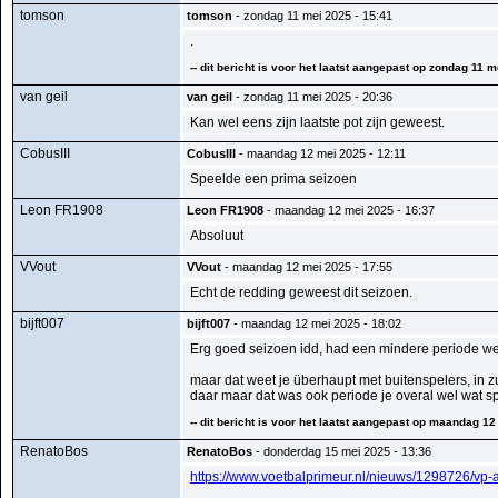
tomson
tomson
- zondag 11 mei 2025 - 15:41
.
-- dit bericht is voor het laatst aangepast op zondag 11 
van geil
van geil
- zondag 11 mei 2025 - 20:36
Kan wel eens zijn laatste pot zijn geweest.
CobusIII
CobusIII
- maandag 12 mei 2025 - 12:11
Speelde een prima seizoen
Leon FR1908
Leon FR1908
- maandag 12 mei 2025 - 16:37
Absoluut
VVout
VVout
- maandag 12 mei 2025 - 17:55
Echt de redding geweest dit seizoen.
bijft007
bijft007
- maandag 12 mei 2025 - 18:02
Erg goed seizoen idd, had een mindere periode weet 
maar dat weet je überhaupt met buitenspelers, in 
daar maar dat was ook periode je overal wel wat sp
-- dit bericht is voor het laatst aangepast op maandag 12 
RenatoBos
RenatoBos
- donderdag 15 mei 2025 - 13:36
https://www.voetbalprimeur.nl/nieuws/1298726/vp-a