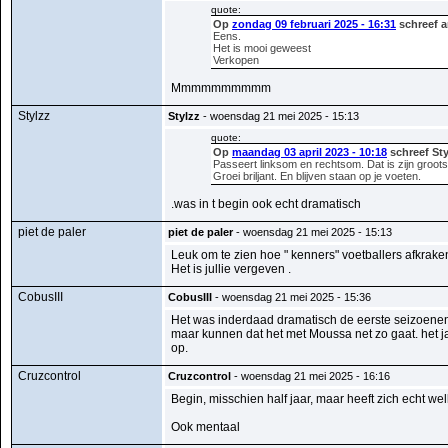
quote:
Op
zondag 09 februari 2025 - 16:31
schreef a
Eens.
Het is mooi geweest
Verkopen
Mmmmmmmmmm
Stylzz
Stylzz
- woensdag 21 mei 2025 - 15:13
quote:
Op
maandag 03 april 2023 - 10:18
schreef Sty
Passeert linksom en rechtsom. Dat is zijn groot
Groei briljant. En blijven staan op je voeten.
.was in t begin ook echt dramatisch
piet de paler
piet de paler
- woensdag 21 mei 2025 - 15:13
Leuk om te zien hoe " kenners" voetballers afkraken
Het is jullie vergeven .
CobusIII
CobusIII
- woensdag 21 mei 2025 - 15:36
Het was inderdaad dramatisch de eerste seizoenen. 
maar kunnen dat het met Moussa net zo gaat. het jam
op.
Cruzcontrol
Cruzcontrol
- woensdag 21 mei 2025 - 16:16
Begin, misschien half jaar, maar heeft zich echt we
Ook mentaal