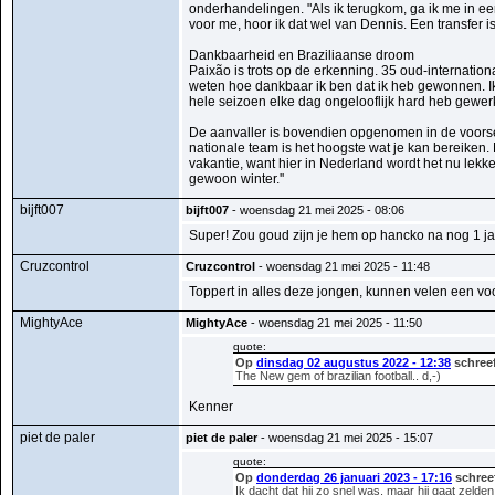
onderhandelingen. "Als ik terugkom, ga ik me in ee
voor me, hoor ik dat wel van Dennis. Een transfer i
Dankbaarheid en Braziliaanse droom
Paixão is trots op de erkenning. 35 oud-internation
weten hoe dankbaar ik ben dat ik heb gewonnen. Ik z
hele seizoen elke dag ongelooflijk hard heb gewerkt.
De aanvaller is bovendien opgenomen in de voorselect
nationale team is het hoogste wat je kan bereiken. 
vakantie, want hier in Nederland wordt het nu lekke
gewoon winter.''
bijft007
bijft007
- woensdag 21 mei 2025 - 08:06
Super! Zou goud zijn je hem op hancko na nog 1 jaar
Cruzcontrol
Cruzcontrol
- woensdag 21 mei 2025 - 11:48
Toppert in alles deze jongen, kunnen velen een v
MightyAce
MightyAce
- woensdag 21 mei 2025 - 11:50
quote:
Op
dinsdag 02 augustus 2022 - 12:38
schree
The New gem of brazilian football.. d,-)
Kenner
piet de paler
piet de paler
- woensdag 21 mei 2025 - 15:07
quote:
Op
donderdag 26 januari 2023 - 17:16
schreef
Ik dacht dat hij zo snel was, maar hij gaat zelden