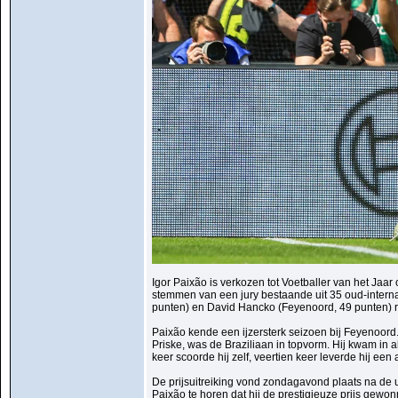
Igor Paixão is verkozen tot Voetballer van het Ja
stemmen van een jury bestaande uit 35 oud-intern
punten) en David Hancko (Feyenoord, 49 punten) ru
Paixão kende een ijzersterk seizoen bij Feyenoord
Priske, was de Braziliaan in topvorm. Hij kwam in a
keer scoorde hij zelf, veertien keer leverde hij een a
De prijsuitreiking vond zondagavond plaats na de 
Paixão te horen dat hij de prestigieuze prijs gew