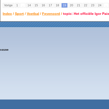
Vorige
1
...
14
15
16
17
18
19
20
21
22
23
24
...
Index
/
Sport
/
Voetbal
/
Feyenoord
/
topic: Het officiële Igor Pai
0.0212349