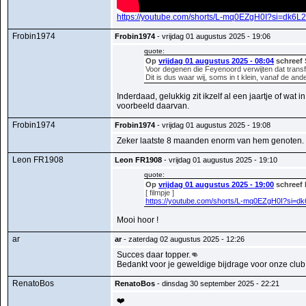
https://youtube.com/shorts/L-mq0EZgH0I?si=dk6
Frobin1974
Frobin1974
- vrijdag 01 augustus 2025 - 19:06
quote:
Op
vrijdag 01 augustus 2025 - 08:04
schreef 
Voor degenen die Feyenoord verwijten dat transfer
Dit is dus waar wij, soms in t klein, vanaf de a
Inderdaad, gelukkig zit ikzelf al een jaartje of wat
voorbeeld daarvan.
Frobin1974
Frobin1974
- vrijdag 01 augustus 2025 - 19:08
Zeker laatste 8 maanden enorm van hem genoten. Be
Leon FR1908
Leon FR1908
- vrijdag 01 augustus 2025 - 19:10
quote:
Op
vrijdag 01 augustus 2025 - 19:00
schreef 
[ filmpje ]
https://youtube.com/shorts/L-mq0EZgH0I?si=d
Mooi hoor !
ar
ar
- zaterdag 02 augustus 2025 - 12:26
Succes daar topper.👊
Bedankt voor je geweldige bijdrage voor onze club 
RenatoBos
RenatoBos
- dinsdag 30 september 2025 - 22:21
❤️