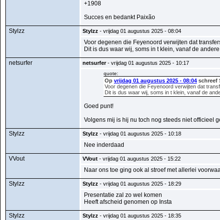
+1908
Succes en bedankt Paixão
Stylzz
Stylzz
- vrijdag 01 augustus 2025 - 08:04
Voor degenen die Feyenoord verwijten dat transfers 
Dit is dus waar wij, soms in t klein, vanaf de and
netsurfer
netsurfer
- vrijdag 01 augustus 2025 - 10:17
quote:
Op
vrijdag 01 augustus 2025 - 08:04
schreef 
Voor degenen die Feyenoord verwijten dat transfer
Dit is dus waar wij, soms in t klein, vanaf de a
Goed punt!
Volgens mij is hij nu toch nog steeds niet officieel
Stylzz
Stylzz
- vrijdag 01 augustus 2025 - 10:18
Nee inderdaad
VVout
VVout
- vrijdag 01 augustus 2025 - 15:22
Naar ons toe ging ook al stroef met allerlei voorwa
Stylzz
Stylzz
- vrijdag 01 augustus 2025 - 18:29
Presentatie zal zo wel komen
Heeft afscheid genomen op Insta
Stylzz
Stylzz
- vrijdag 01 augustus 2025 - 18:35