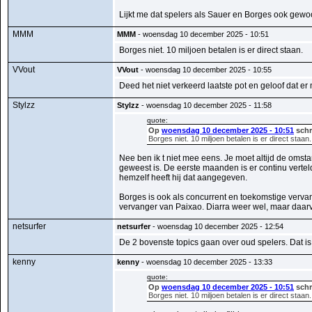
Lijkt me dat spelers als Sauer en Borges ook gewoo
MMM
MMM
- woensdag 10 december 2025 - 10:51
Borges niet. 10 miljoen betalen is er direct staan.
VVout
VVout
- woensdag 10 december 2025 - 10:55
Deed het niet verkeerd laatste pot en geloof dat er 
Stylzz
Stylzz
- woensdag 10 december 2025 - 11:58
quote:
Op
woensdag 10 december 2025 - 10:51
schr
Borges niet. 10 miljoen betalen is er direct staan.
Nee ben ik t niet mee eens. Je moet altijd de omst
geweest is. De eerste maanden is er continu verteld
hemzelf heeft hij dat aangegeven.
Borges is ook als concurrent en toekomstige vervan
vervanger van Paixao. Diarra weer wel, maar daarva
netsurfer
netsurfer
- woensdag 10 december 2025 - 12:54
De 2 bovenste topics gaan over oud spelers. Dat i
kenny
kenny
- woensdag 10 december 2025 - 13:33
quote:
Op
woensdag 10 december 2025 - 10:51
schr
Borges niet. 10 miljoen betalen is er direct staan.