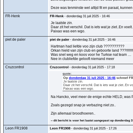
Deze was tenminste wel altijd fit en paraat, kunne
FR-Henk
FR-Henk
- donderdag 31 juli 2025 - 16:46
Je laatste zin.
Daar zit het verschil. Dat is iets wat je ziet..En voelt.
Paixao was een wgo.
piet de paler
piet de paler
- donderdag 31 juli 2025 - 16:46
Hartman had liefde voo zijn club ??????????
Orkan hield van zijn club en geboorte land ???!!!!!!!!
Was snel weg en koos voor he Turkse nat team ....
Nee in clubliefde gelooft niemand meer
Cruzcontrol
Cruzcontrol
- donderdag 31 juli 2025 - 17:18
quote:
Op
donderdag 31 juli 2025 - 16:46
schreef FR
Je laatste zin.
Daar zit het verschil. Dat is iets wat je ziet..En vo
Paixao was een wgo.
Na Hancko, veel meer de enige echte HELD, was Pai
Zoals gezegd snap je verbazing niet zo..
Zijn allemaal broodhoeren..
-- dit bericht is voor het laatst aangepast op donderdag 3
Leon FR1908
Leon FR1908
- donderdag 31 juli 2025 - 17:26