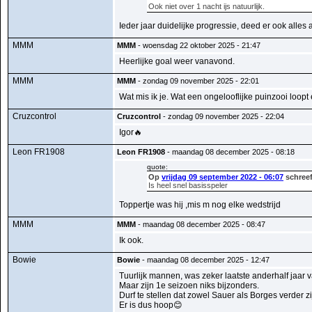
Ook niet over 1 nacht ijs natuurlijk.
Ieder jaar duidelijke progressie, deed er ook alles aa
MMM
MMM
- woensdag 22 oktober 2025 - 21:47
Heerlijke goal weer vanavond.
MMM
MMM
- zondag 09 november 2025 - 22:01
Wat mis ik je. Wat een ongelooflijke puinzooi loopt
Cruzcontrol
Cruzcontrol
- zondag 09 november 2025 - 22:04
Igor🔥
Leon FR1908
Leon FR1908
- maandag 08 december 2025 - 08:18
quote:
Op
vrijdag 09 september 2022 - 06:07
schreef
Is heel snel basisspeler
Toppertje was hij ,mis m nog elke wedstrijd
MMM
MMM
- maandag 08 december 2025 - 08:47
Ik ook.
Bowie
Bowie
- maandag 08 december 2025 - 12:47
Tuurlijk mannen, was zeker laatste anderhalf jaar 
Maar zijn 1e seizoen niks bijzonders.
Durf te stellen dat zowel Sauer als Borges verder zij
Er is dus hoop😊