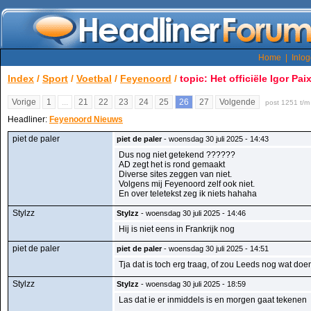
Home
|
Inlo
Index
/
Sport
/
Voetbal
/
Feyenoord
/
topic: Het officiële Igor Pai
Vorige
1
...
21
22
23
24
25
26
27
Volgende
post 1251 t/m
Headliner:
Feyenoord Nieuws
piet de paler
piet de paler
- woensdag 30 juli 2025 - 14:43
Dus nog niet getekend ??????
AD zegt het is rond gemaakt
Diverse sites zeggen van niet.
Volgens mij Feyenoord zelf ook niet.
En over teletekst zeg ik niets hahaha
Stylzz
Stylzz
- woensdag 30 juli 2025 - 14:46
Hij is niet eens in Frankrijk nog
piet de paler
piet de paler
- woensdag 30 juli 2025 - 14:51
Tja dat is toch erg traag, of zou Leeds nog wat doe
Stylzz
Stylzz
- woensdag 30 juli 2025 - 18:59
Las dat ie er inmiddels is en morgen gaat tekenen