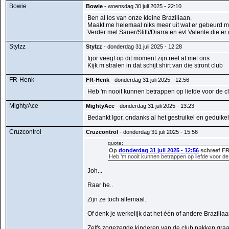
Bowie
Bowie
- woensdag 30 juli 2025 - 22:10
Ben al los van onze kleine Braziliaan.
Maakt me helemaal niks meer uit wat er gebeurd me
Verder met Sauer/Slitti/Diarra en evt Valente die er
Stylzz
Stylzz
- donderdag 31 juli 2025 - 12:28
Igor veegt op dit moment zijn reet af met ons
Kijk m stralen in dat schijt shirt van die stront club
FR-Henk
FR-Henk
- donderdag 31 juli 2025 - 12:56
Heb 'm nooit kunnen betrappen op liefde voor de cl
MightyAce
MightyAce
- donderdag 31 juli 2025 - 13:23
Bedankt Igor, ondanks al het gestruikel en geduikel
Cruzcontrol
Cruzcontrol
- donderdag 31 juli 2025 - 15:56
quote:
Op
donderdag 31 juli 2025 - 12:56
schreef FR
Heb 'm nooit kunnen betrappen op liefde voor de 
Joh...
Raar he..
Zijn ze toch allemaal.
Of denk je werkelijk dat het één of andere Brazilia
Zelfs zogezegde kinderen van de club pakken graa