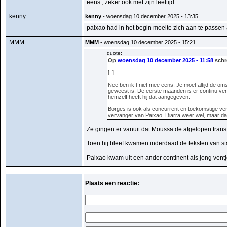
eens , zeker ook met zijn leeftijd
kenny
kenny
- woensdag 10 december 2025 - 13:35
paixao had in het begin moeite zich aan te passen a
MMM
MMM
- woensdag 10 december 2025 - 15:21
quote:
Op
woensdag 10 december 2025 - 11:58
schr
[..]
Nee ben ik t niet mee eens. Je moet altijd de om
geweest is. De eerste maanden is er continu verte
hemzelf heeft hij dat aangegeven.
Borges is ook als concurrent en toekomstige ver
vervanger van Paixao. Diarra weer wel, maar daa
Ze gingen er vanuit dat Moussa de afgelopen transf
Toen hij bleef kwamen inderdaad de teksten van stal 
Paixao kwam uit een ander continent als jong ventje
Plaats een reactie: