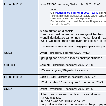
Leon FR1908
Leon FR1908
- maandag 08 december 2025 - 21:49
quote:
Op
maandag 08 december 2025 - 12:47
schre
Tuurlijk mannen, was zeker laatste anderhalf jaa
Maar zijn 1e seizoen niks bijzonders.
Durf te stellen dat zowel Sauer als Borges verder 
Er is dus hoop😊
9 doelpunten en 3 assists .
Dan maar hard hopen dat ze meer geluk hebben de
want ik denk dat ze samen nog niet aan Igor zijn a
Wat ik wel heel graag hoop overigens ,liefst nog h
-- dit bericht is voor het laatst aangepast op maandag 
Stylzz
Stylzz
- dinsdag 09 december 2025 - 07:03
Igor ging pas ook rond maart echt impact maken
CobusIII
CobusIII
- dinsdag 09 december 2025 - 21:28
129 wedstrijden, 39 goals, 29 assists
Leon FR1908
Leon FR1908
- dinsdag 09 december 2025 - 22:53
1264 minuten 14 wedstrijden 7 doelpunten 2023
Stylzz
Stylzz
- woensdag 10 december 2025 - 07:55
Ik heb geen idee wat men hier nu aan t doen is
Paixao was top.
In t begin was t de struikelkabouter
Loop dit topic door en zie dat men in t begin zijn p