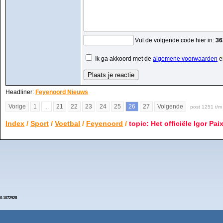
Vul de volgende code hier in:
36
Ik ga akkoord met de
algemene voorwaarden
e
Headliner:
Feyenoord Nieuws
Vorige
1
...
21
22
23
24
25
26
27
Volgende
post 1251 t/m
Index
/
Sport
/
Voetbal
/
Feyenoord
/
topic: Het officiële Igor Pai
0.1072928