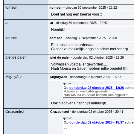
tomson
tomson
- dinsdag 30 september 2025 - 22:22
Doet het nog een keertje voor :)
ar
ar
- dinsdag 30 september 2025 - 22:42
Heerlijk!
tomson
tomson
- dinsdag 30 september 2025 - 23:00
Een absolute moordenaar..
Glipt er zo makkelijk langs en schiet met scherp.
piet de paler
piet de paler
- donderdag 02 oktober 2025 - 12:26
Volwassen voetballer geworden.....
Hadj Mousa en Sauer hebben jullie opgelet !!!!!
MightyAce
MightyAce
- donderdag 02 oktober 2025 - 15:37
quote:
Op
donderdag 02 oktober 2025 - 12:26
schree
Volwassen voetballer geworden.....
Hadj Mousa en Sauer hebben jullie opgelet !!!!!
Ook niet over 1 nacht ijs natuurlijk.
Cruzcontrol
Cruzcontrol
- donderdag 02 oktober 2025 - 20:41
quote:
Op
donderdag 02 oktober 2025 - 15:37
schre
[..]