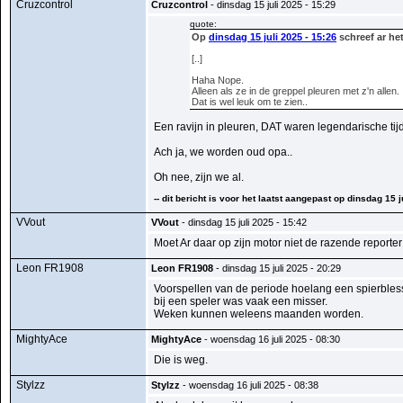
Cruzcontrol
Cruzcontrol
- dinsdag 15 juli 2025 - 15:29
quote:
Op
dinsdag 15 juli 2025 - 15:26
schreef ar he
[..]
Haha Nope.
Alleen als ze in de greppel pleuren met z'n allen.
Dat is wel leuk om te zien..
Een ravijn in pleuren, DAT waren legendarische tij
Ach ja, we worden oud opa..
Oh nee, zijn we al.
-- dit bericht is voor het laatst aangepast op dinsdag 15 j
VVout
VVout
- dinsdag 15 juli 2025 - 15:42
Moet Ar daar op zijn motor niet de razende reporte
Leon FR1908
Leon FR1908
- dinsdag 15 juli 2025 - 20:29
Voorspellen van de periode hoelang een spierbles
bij een speler was vaak een misser.
Weken kunnen weleens maanden worden.
MightyAce
MightyAce
- woensdag 16 juli 2025 - 08:30
Die is weg.
Stylzz
Stylzz
- woensdag 16 juli 2025 - 08:38