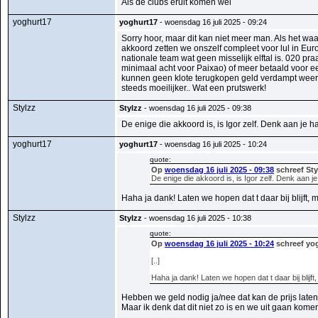
Als de clubs eruit komen wel
yoghurt17
yoghurt17
- woensdag 16 juli 2025 - 09:24
Sorry hoor, maar dit kan niet meer man. Als het w
akkoord zetten we onszelf compleet voor lul in Europ
nationale team wat geen misselijk elftal is. 020 pr
minimaal acht voor Paixao) of meer betaald voor een
kunnen geen klote terugkopen geld verdampt weer e
steeds moeilijker.. Wat een prutswerk!
Stylzz
Stylzz
- woensdag 16 juli 2025 - 09:38
De enige die akkoord is, is Igor zelf. Denk aan je ha
yoghurt17
yoghurt17
- woensdag 16 juli 2025 - 10:24
quote:
Op
woensdag 16 juli 2025 - 09:38
schreef Sty
De enige die akkoord is, is Igor zelf. Denk aan je
Haha ja dank! Laten we hopen dat t daar bij blijft,
Stylzz
Stylzz
- woensdag 16 juli 2025 - 10:38
quote:
Op
woensdag 16 juli 2025 - 10:24
schreef yo
[..]
Haha ja dank! Laten we hopen dat t daar bij blij
Hebben we geld nodig ja/nee dat kan de prijs late
Maar ik denk dat dit niet zo is en we uit gaan kom