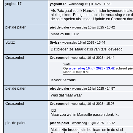
yoghurt17
yoghurt17
- woensdag 16 juli 2025 - 11:20
Als Paix gaat zou ik Hancko mister feyenoord make
niet bijtekent. Een goeie tropische verassing voo
de spits spelen als t moet. Update en Carranza dan 
piet de paler
piet de paler
- woensdag 16 juli 2025 - 13:42
Maar 25 milj OLM
Stylzz
Stylzz
- woensdag 16 juli 2025 - 13:44
Dat bieden ze. Maar dat is van tafel geveegd
Cruzcontrol
Cruzcontrol
- woensdag 16 juli 2025 - 14:44
quote:
Op
woensdag 16 juli 2025 - 13:42
schreef pie
Maar 25 milj OLM
Is voor Zerrouki...
piet de paler
piet de paler
- woensdag 16 juli 2025 - 14:57
Was dat maar waar
Cruzcontrol
Cruzcontrol
- woensdag 16 juli 2025 - 15:07
Idd
Maar zou wel in Marseille passen denk ik..
piet de paler
piet de paler
- woensdag 16 juli 2025 - 15:12
Met al zijn broeders in het team en in de stad.