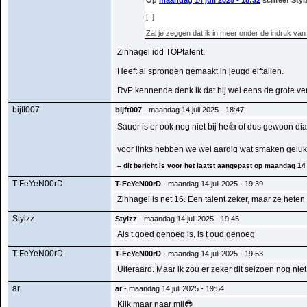
Op
maandag 14 juli 2025 - 18:32
schreef Styl
[..]
Zal je zeggen dat ik in meer onder de indruk va
Zinhagel idd TOPtalent.
Heeft al sprongen gemaakt in jeugd elftallen.
RvP kennende denk ik dat hij wel eens de grote ve
bijft007
bijft007
- maandag 14 juli 2025 - 18:47
Sauer is er ook nog niet bij he👍 of dus gewoon di
voor links hebben we wel aardig wat smaken gelukkig
-- dit bericht is voor het laatst aangepast op maandag 14 j
T-FeYeN00rD
T-FeYeN00rD
- maandag 14 juli 2025 - 19:39
Zinhagel is net 16. Een talent zeker, maar ze heten
Stylzz
Stylzz
- maandag 14 juli 2025 - 19:45
Als t goed genoeg is, is t oud genoeg
T-FeYeN00rD
T-FeYeN00rD
- maandag 14 juli 2025 - 19:53
Uiteraard. Maar ik zou er zeker dit seizoen nog nie
ar
ar
- maandag 14 juli 2025 - 19:54
Kijk maar naar mij😎