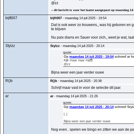
@zz
-- dit bericht is voor het laatst aangepast op maandag 14 
bijft007
bijft007
- maandag 14 juli 2025 - 19:54
Dat is ook weer zo trouwens,, was hij geboren en ge
te blijven
Nu paix diarra en Sauer voor zich,, weet je wat, la
Stylzz
Stylzz
- maandag 14 juli 2025 - 20:14
quote:
Op
maandag 14 juli 2025 - 19:54
schreef ar h
Kijk maar naar mij😎
@zz
Bijna weer een jaar verder ouwe
R()b
R()b
- maandag 14 juli 2025 - 20:38
Schrijf maar vast in voor de selectie dit jaar.
ar
ar
- maandag 14 juli 2025 - 21:26
quote:
Op
maandag 14 juli 2025 - 20:14
schreef Styl
[..]
Bijna weer een jaar verder ouwe
Nog even.. spelen we bingo en zitten we aan de jo