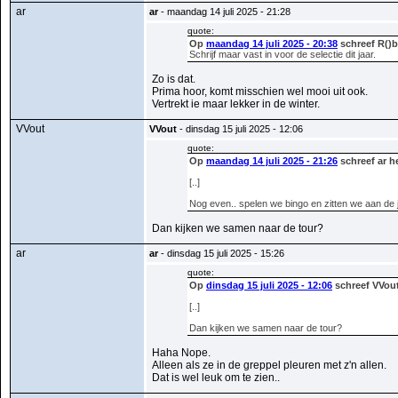
ar
ar
- maandag 14 juli 2025 - 21:28
quote:
Op
maandag 14 juli 2025 - 20:38
schreef R()b
Schrijf maar vast in voor de selectie dit jaar.
Zo is dat.
Prima hoor, komt misschien wel mooi uit ook.
Vertrekt ie maar lekker in de winter.
VVout
VVout
- dinsdag 15 juli 2025 - 12:06
quote:
Op
maandag 14 juli 2025 - 21:26
schreef ar h
[..]
Nog even.. spelen we bingo en zitten we aan de 
Dan kijken we samen naar de tour?
ar
ar
- dinsdag 15 juli 2025 - 15:26
quote:
Op
dinsdag 15 juli 2025 - 12:06
schreef VVout
[..]
Dan kijken we samen naar de tour?
Haha Nope.
Alleen als ze in de greppel pleuren met z'n allen.
Dat is wel leuk om te zien..