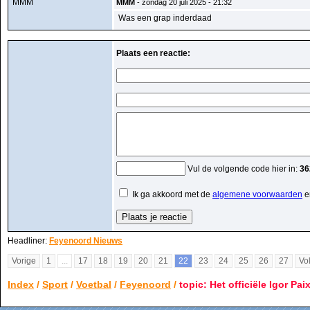
MMM
MMM
- zondag 20 juli 2025 - 21:32
Was een grap inderdaad
Plaats een reactie:
Vul de volgende code hier in:
36
Ik ga akkoord met de
algemene voorwaarden
e
Headliner:
Feyenoord Nieuws
Vorige
1
...
17
18
19
20
21
22
23
24
25
26
27
Vo
Index
/
Sport
/
Voetbal
/
Feyenoord
/
topic: Het officiële Igor Pai