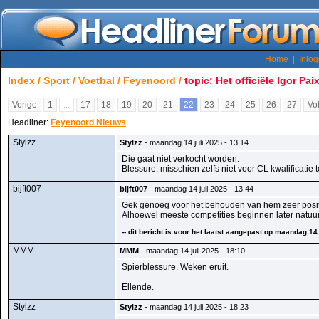
Home
|
Inlo
Index
/
Sport
/
Voetbal
/
Feyenoord
/
topic: Het officiële Igor Pai
Vorige
1
...
17
18
19
20
21
22
23
24
25
26
27
Vo
Headliner:
Feyenoord Nieuws
Stylzz
Stylzz
- maandag 14 juli 2025 - 13:14
Die gaat niet verkocht worden.
Blessure, misschien zelfs niet voor CL kwalificatie t
bijft007
bijft007
- maandag 14 juli 2025 - 13:44
Gek genoeg voor het behouden van hem zeer positie
Alhoewel meeste competities beginnen later natuur
-- dit bericht is voor het laatst aangepast op maandag 14 j
MMM
MMM
- maandag 14 juli 2025 - 18:10
Spierblessure. Weken eruit.
Ellende.
Stylzz
Stylzz
- maandag 14 juli 2025 - 18:23