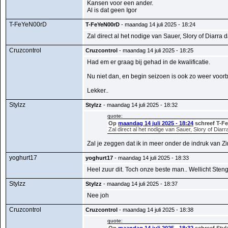
Kansen voor een ander.
Al is dat geen Igor
T-FeYeN00rD
T-FeYeN00rD
- maandag 14 juli 2025 - 18:24
Zal direct al het nodige van Sauer, Slory of Diarra
Cruzcontrol
Cruzcontrol
- maandag 14 juli 2025 - 18:25
Had em er graag bij gehad in de kwalificatie.
Nu niet dan, en begin seizoen is ook zo weer voorbi
Lekker..
Stylzz
Stylzz
- maandag 14 juli 2025 - 18:32
quote:
Op
maandag 14 juli 2025 - 18:24
schreef T-F
Zal direct al het nodige van Sauer, Slory of Dia
Zal je zeggen dat ik in meer onder de indruk van 
yoghurt17
yoghurt17
- maandag 14 juli 2025 - 18:33
Heel zuur dit. Toch onze beste man.. Wellicht Steng
Stylzz
Stylzz
- maandag 14 juli 2025 - 18:37
Nee joh
Cruzcontrol
Cruzcontrol
- maandag 14 juli 2025 - 18:38
quote: