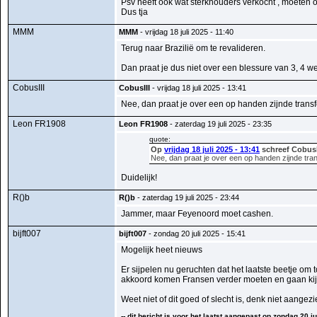
Psv heeft ook wat sterkhouders verkocht , moeten 
Dus tja
MMM
MMM
- vrijdag 18 juli 2025 - 11:40
Terug naar Brazilië om te revalideren.
Dan praat je dus niet over een blessure van 3, 4 w
CobusIII
CobusIII
- vrijdag 18 juli 2025 - 13:41
Nee, dan praat je over een op handen zijnde transf
Leon FR1908
Leon FR1908
- zaterdag 19 juli 2025 - 23:35
quote:
Op
vrijdag 18 juli 2025 - 13:41
schreef CobusI
Nee, dan praat je over een op handen zijnde tran
Duidelijk!
R()b
R()b
- zaterdag 19 juli 2025 - 23:44
Jammer, maar Feyenoord moet cashen.
bijft007
bijft007
- zondag 20 juli 2025 - 15:41
Mogelijk heet nieuws
Er sijpelen nu geruchten dat het laatste beetje o
akkoord komen Fransen verder moeten en gaan kij
Weet niet of dit goed of slecht is, denk niet aange
-- dit bericht is voor het laatst aangepast op zondag 20 jul