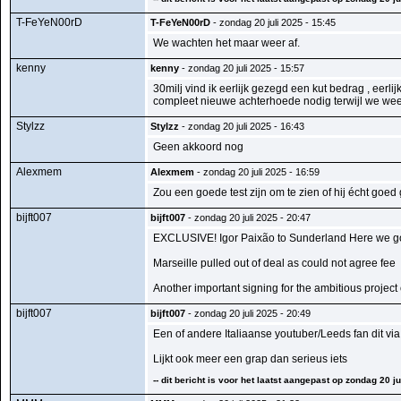
T-FeYeN00rD
T-FeYeN00rD
- zondag 20 juli 2025 - 15:45
We wachten het maar weer af.
kenny
kenny
- zondag 20 juli 2025 - 15:57
30milj vind ik eerlijk gezegd een kut bedrag , ee
compleet nieuwe achterhoede nodig terwijl we we
Stylzz
Stylzz
- zondag 20 juli 2025 - 16:43
Geen akkoord nog
Alexmem
Alexmem
- zondag 20 juli 2025 - 16:59
Zou een goede test zijn om te zien of hij écht goed
bijft007
bijft007
- zondag 20 juli 2025 - 20:47
EXCLUSIVE! Igor Paixão to Sunderland Here we go
Marseille pulled out of deal as could not agree fee
Another important signing for the ambitious proje
bijft007
bijft007
- zondag 20 juli 2025 - 20:49
Een of andere Italiaanse youtuber/Leeds fan dit via
Lijkt ook meer een grap dan serieus iets
-- dit bericht is voor het laatst aangepast op zondag 20 jul