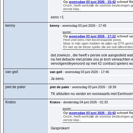
Op
woensdag 03 juni 2026 - 15:42
schreef R
Onzin, heeft werkelijk de stomste beslissingen ge
eerste klas..
eens +1
kenny
kenny
- woensdag 03 juni 2026 - 17:45
quote:
Op
woensdag 03 juni 2026 - 17:22
schreef va
Heel veel eens met bovenstaande posts.
Maar in mijn ogen hadden de pijlen op DTK gerich
En niet op de beste speler die we ooit afleverden
dat zowiezo , die heeft v persie ook aangesteld 
na het debacle met priske zou je toch verwachten
vervolgensfeyenoord op met 42 contract spelers wa
van geil
van geil
- woensdag 03 juni 2026 - 17:46
Ja eens.
piet de paler
piet de paler
- woensdag 03 juni 2026 - 18:39
TK afsluiten nu verder en voorwaarts met Eenhoor
Kratos
Kratos
- donderdag 04 juni 2026 - 01:33
quote:
Op
woensdag 03 juni 2026 - 15:42
schreef R
Onzin, heeft werkelijk de stomste beslissingen ge
eerste klas..
Gesproken!