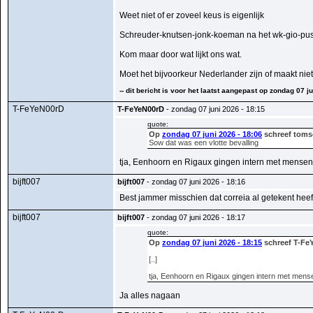
Weet niet of er zoveel keus is eigenlijk
Schreuder-knutsen-jonk-koeman na het wk-gio-pu
Kom maar door wat lijkt ons wat.
Moet het bijvoorkeur Nederlander zijn of maakt niet 
-- dit bericht is voor het laatst aangepast op zondag 07 ju
T-FeYeN00rD
T-FeYeN00rD
- zondag 07 juni 2026 - 18:15
quote:
Op
zondag 07 juni 2026 - 18:06
schreef toms
Sow dat was een vlotte bevalling
tja, Eenhoorn en Rigaux gingen intern met mensen 
bijft007
bijft007
- zondag 07 juni 2026 - 18:16
Best jammer misschien dat correia al getekent hee
bijft007
bijft007
- zondag 07 juni 2026 - 18:17
quote:
Op
zondag 07 juni 2026 - 18:15
schreef T-Fe
[..]
tja, Eenhoorn en Rigaux gingen intern met mense
Ja alles nagaan