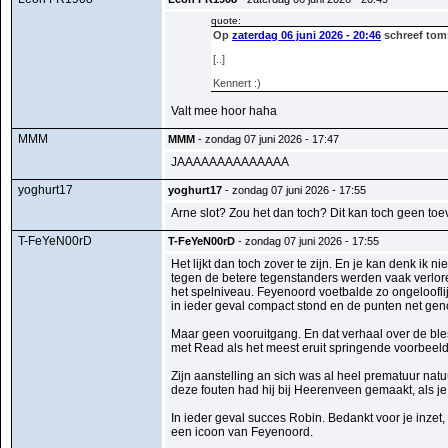
quote:
Op
zaterdag 06 juni 2026 - 20:46
schreef tom
[..]
Kennert :)
Valt mee hoor haha
MMM
MMM
- zondag 07 juni 2026 - 17:47
JAAAAAAAAAAAAAA
yoghurt17
yoghurt17
- zondag 07 juni 2026 - 17:55
Arne slot? Zou het dan toch? Dit kan toch geen toeva
T-FeYeN00rD
T-FeYeN00rD
- zondag 07 juni 2026 - 17:55
Het lijkt dan toch zover te zijn. En je kan denk ik 
tegen de betere tegenstanders werden vaak verlore
het spelniveau. Feyenoord voetbalde zo ongelooflij
in ieder geval compact stond en de punten net ge
Maar geen vooruitgang. En dat verhaal over de bles
met Read als het meest eruit springende voorbeeld
Zijn aanstelling an sich was al heel prematuur na
deze fouten had hij bij Heerenveen gemaakt, als je
In ieder geval succes Robin. Bedankt voor je inzet, da
een icoon van Feyenoord.