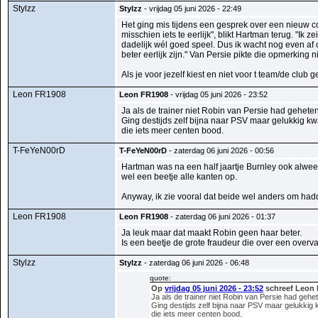
Stylzz
Stylzz
- vrijdag 05 juni 2026 - 22:49
Het ging mis tijdens een gesprek over een nieuw con
misschien iets te eerlijk", blikt Hartman terug. "Ik
dadelijk wél goed speel. Dus ik wacht nog even af o
beter eerlijk zijn." Van Persie pikte die opmerking 
Als je voor jezelf kiest en niet voor t team/de club g
Leon FR1908
Leon FR1908
- vrijdag 05 juni 2026 - 23:52
Ja als de trainer niet Robin van Persie had geheten 
Ging destijds zelf bijna naar PSV maar gelukkig k
die iets meer centen bood.
T-FeYeN00rD
T-FeYeN00rD
- zaterdag 06 juni 2026 - 00:56
Hartman was na een half jaartje Burnley ook alwee
wel een beetje alle kanten op.
Anyway, ik zie vooral dat beide wel anders om had
Leon FR1908
Leon FR1908
- zaterdag 06 juni 2026 - 01:37
Ja leuk maar dat maakt Robin geen haar beter.
Is een beetje de grote fraudeur die over een overva
Stylzz
Stylzz
- zaterdag 06 juni 2026 - 06:48
quote:
Op
vrijdag 05 juni 2026 - 23:52
schreef Leon 
Ja als de trainer niet Robin van Persie had gehete
Ging destijds zelf bijna naar PSV maar gelukkig
die iets meer centen bood.