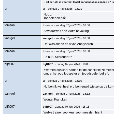
-- dit bericht is voor het laatst aangepast op zondag 07 
ar
ar
- zondag 07 juni 2026 - 18:01
Nou...
Toedeledokie!😲
tomson
tomson
- zondag 07 juni 2026 - 18:06
Sow dat was een vlotte bevalling
van geil
van geil
- zondag 07 juni 2026 - 18:08
Dat was alleen de A van Analyseren .
tomson
tomson
- zondag 07 juni 2026 - 18:08
En nu ? Schreuder ?
bijft007
bijft007
- zondag 07 juni 2026 - 18:09
Kwamen dus snel samen tot de conclusie ze met nieuw
omdat het oud topspeler en jeugdspeler betreft.
ar
ar
- zondag 07 juni 2026 - 18:10
Nu ben ik wel heel erg benieuwd wie ze op de korr
van geil
van geil
- zondag 07 juni 2026 - 18:12
Wouter Francken
bijft007
bijft007
- zondag 07 juni 2026 - 18:13
Welke trainer voorkeur voor meesten hier?