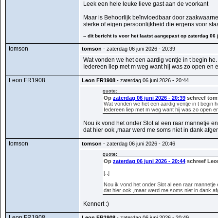
Leek een hele leuke lieve gast aan de voorkant
Maar is Behoorlijk beïnvloedbaar door zaakwaarnem
sterke of eigen persoonlijkheid die ergens voor sta
-- dit bericht is voor het laatst aangepast op zaterdag 06 
tomson
tomson
- zaterdag 06 juni 2026 - 20:39
Wat vonden we het een aardig ventje in t begin he. 
Iedereen liep met m weg want hij was zo open en e
Leon FR1908
Leon FR1908
- zaterdag 06 juni 2026 - 20:44
quote:
Op
zaterdag 06 juni 2026 - 20:39
schreef tom
Wat vonden we het een aardig ventje in t begin h
Iedereen liep met m weg want hij was zo open en
Nou ik vond het onder Slot al een raar mannetje en
dat hier ook ,maar werd me soms niet in dank afge
tomson
tomson
- zaterdag 06 juni 2026 - 20:46
quote:
Op
zaterdag 06 juni 2026 - 20:44
schreef Leo
[..]
Nou ik vond het onder Slot al een raar mannetje
dat hier ook ,maar werd me soms niet in dank a
Kennert :)
Leon FR1908
Leon FR1908
- zaterdag 06 juni 2026 - 20:49