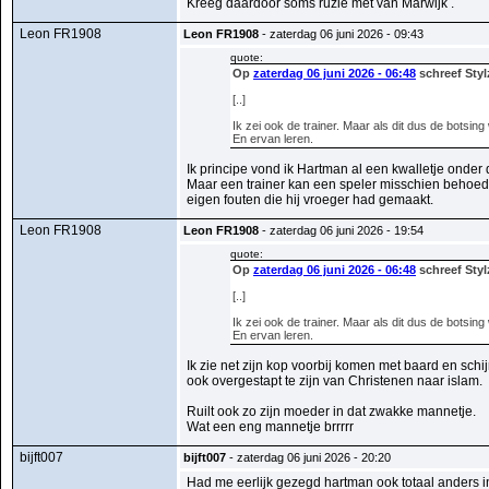
Kreeg daardoor soms ruzie met van Marwijk .
Leon FR1908
Leon FR1908
- zaterdag 06 juni 2026 - 09:43
quote:
Op
zaterdag 06 juni 2026 - 06:48
schreef Styl
[..]
Ik zei ook de trainer. Maar als dit dus de botsin
En ervan leren.
Ik principe vond ik Hartman al een kwalletje onder d
Maar een trainer kan een speler misschien behoed
eigen fouten die hij vroeger had gemaakt.
Leon FR1908
Leon FR1908
- zaterdag 06 juni 2026 - 19:54
quote:
Op
zaterdag 06 juni 2026 - 06:48
schreef Styl
[..]
Ik zei ook de trainer. Maar als dit dus de botsin
En ervan leren.
Ik zie net zijn kop voorbij komen met baard en schij
ook overgestapt te zijn van Christenen naar islam.
Ruilt ook zo zijn moeder in dat zwakke mannetje.
Wat een eng mannetje brrrrr
bijft007
bijft007
- zaterdag 06 juni 2026 - 20:20
Had me eerlijk gezegd hartman ook totaal anders i