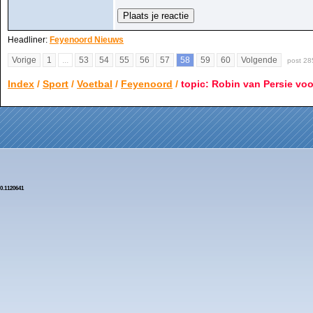
Headliner:
Feyenoord Nieuws
Vorige
1
...
53
54
55
56
57
58
59
60
Volgende
post 28
Index
/
Sport
/
Voetbal
/
Feyenoord
/
topic: Robin van Persie voo
0.1120641