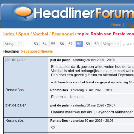
Home
|
Inlo
Index
/
Sport
/
Voetbal
/
Feyenoord
/
topic: Robin van Persie voo
Vorige
1
...
53
54
55
56
57
58
59
60
Volgende
post 28
Headliner:
Feyenoord Nieuws
piet de paler
piet de paler
- zaterdag 30 mei 2026 - 20:00
En dat alles dat ik gewoon wilde weten hoe de fan
Voetbal is niet het belangrijkste, maar je moet wel re
Een doel een gezellig forum en allemaal Feyenoor
-- dit bericht is voor het laatst aangepast op zaterdag 30
RenatoBos
RenatoBos
- zaterdag 30 mei 2026 - 20:06
En een kut fransoos..
piet de paler
piet de paler
- zaterdag 30 mei 2026 - 20:07
Hahaha maar wel net als jij Feyenoord aanhanger .
RenatoBos
RenatoBos
- zaterdag 30 mei 2026 - 20:08
😉