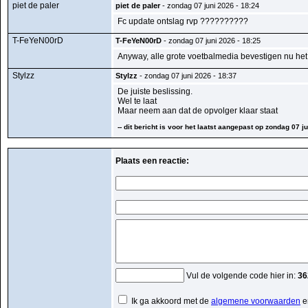
piet de paler
piet de paler
- zondag 07 juni 2026 - 18:24
Fc update ontslag rvp ??????????
T-FeYeN00rD
T-FeYeN00rD
- zondag 07 juni 2026 - 18:25
Anyway, alle grote voetbalmedia bevestigen nu het
Stylzz
Stylzz
- zondag 07 juni 2026 - 18:37
De juiste beslissing.
Wel te laat
Maar neem aan dat de opvolger klaar staat
-- dit bericht is voor het laatst aangepast op zondag 07 ju
Plaats een reactie:
Vul de volgende code hier in:
36
Ik ga akkoord met de
algemene voorwaarden
e