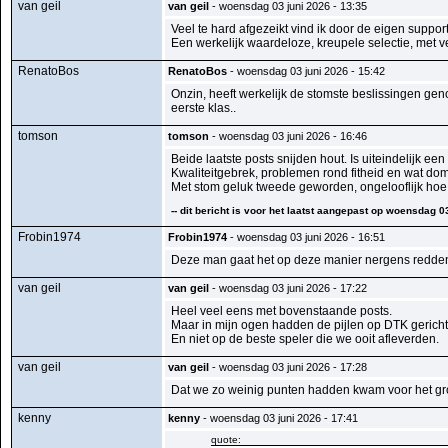
van geil
van geil
- woensdag 03 juni 2026 - 13:35
Veel te hard afgezeikt vind ik door de eigen support
Een werkelijk waardeloze, kreupele selectie, met vee
RenatoBos
RenatoBos
- woensdag 03 juni 2026 - 15:42
Onzin, heeft werkelijk de stomste beslissingen geno
eerste klas..
tomson
tomson
- woensdag 03 juni 2026 - 16:46
Beide laatste posts snijden hout. Is uiteindelijk 
Kwaliteitgebrek, problemen rond fitheid en wat do
Met stom geluk tweede geworden, ongelooflijk hoe 
-- dit bericht is voor het laatst aangepast op woensdag 0
Frobin1974
Frobin1974
- woensdag 03 juni 2026 - 16:51
Deze man gaat het op deze manier nergens redde
van geil
van geil
- woensdag 03 juni 2026 - 17:22
Heel veel eens met bovenstaande posts.
Maar in mijn ogen hadden de pijlen op DTK gericht
En niet op de beste speler die we ooit afleverden.
van geil
van geil
- woensdag 03 juni 2026 - 17:28
Dat we zo weinig punten hadden kwam voor het groot
kenny
kenny
- woensdag 03 juni 2026 - 17:41
quote: