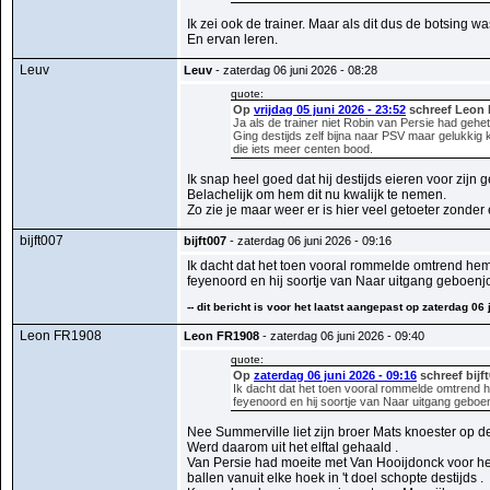
Ik zei ook de trainer. Maar als dit dus de botsing 
En ervan leren.
Leuv
Leuv
- zaterdag 06 juni 2026 - 08:28
quote:
Op
vrijdag 05 juni 2026 - 23:52
schreef Leon 
Ja als de trainer niet Robin van Persie had gehete
Ging destijds zelf bijna naar PSV maar gelukkig
die iets meer centen bood.
Ik snap heel goed dat hij destijds eieren voor zijn g
Belachelijk om hem dit nu kwalijk te nemen.
Zo zie je maar weer er is hier veel getoeter zonder
bijft007
bijft007
- zaterdag 06 juni 2026 - 09:16
Ik dacht dat het toen vooral rommelde omtrend hem
feyenoord en hij soortje van Naar uitgang geboenjo
-- dit bericht is voor het laatst aangepast op zaterdag 06 
Leon FR1908
Leon FR1908
- zaterdag 06 juni 2026 - 09:40
quote:
Op
zaterdag 06 juni 2026 - 09:16
schreef bijf
Ik dacht dat het toen vooral rommelde omtrend h
feyenoord en hij soortje van Naar uitgang geboen
Nee Summerville liet zijn broer Mats knoester op d
Werd daarom uit het elftal gehaald .
Van Persie had moeite met Van Hooijdonck voor he
ballen vanuit elke hoek in 't doel schopte destijds .