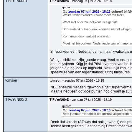
T-FeYeN00rD
T-FeYeN00rD
- zondag 07 juni 2026 - 18:18
quote:
Op
zondag 07 juni 2026 - 18:13
schreef bijft
Welke trainer voorkeur voor meesten hier?
Weet niet of er zoveel keus is eigenlijk
Schreuder-knutsen-jonk-koeman na het wk-gio
Kom maar door wat lijkt ons wat.
Moet het bijvoorkeur Nederlander zijn of maakt nie
Bij voorkeur een Nederlander ja, maar kwaliteit is uit
Wie geschikt zou zijn, goede vraag. Veel mensen z
ander systeem. Krijg je dat Priske verhaal van het 
jeugdopleiding, ook op ingericht. Natuurlijk kan je
speelwijze van een tegenstander. Of bij blessures. 
tomson
tomson
- zondag 07 juni 2026 - 18:18
NEC speelde met een "gewoon elftal" super vermake
Maar je hebt een dot doelpunten nodig want je zult
T-FeYeN00rD
T-FeYeN00rD
- zondag 07 juni 2026 - 18:19
quote:
Op
zondag 07 juni 2026 - 18:16
schreef bijft
Best jammer misschien dat correia al getekent h
Denk dat Utrecht (AZ was dat ook geweest) een prim
Telstar heeft gezeten. Laat hem bij Utrecht maar wa